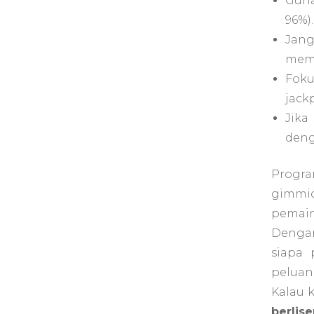
Gun
96%).
Jan
memp
Fok
jack
Jika
deng
Prog
gimmic
pemain
Deng
siapa
peluang
Kalau 
berlise