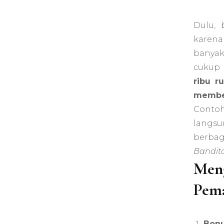
Dulu, 
karena
banyak
cukup
ribu r
membe
Contoh
langs
berbag
Bandit
Men
Pem
Bonu