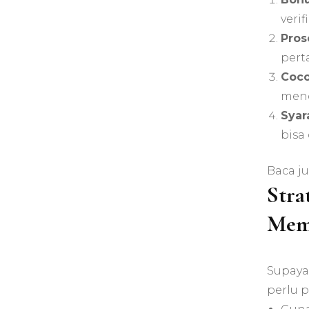
verif
Pros
pert
Coc
menc
Syar
bisa 
Baca ju
Str
Mem
Supaya
perlu p