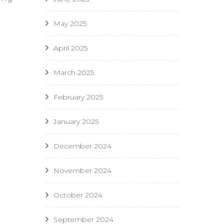
May 2025
April 2025
March 2025
February 2025
January 2025
December 2024
November 2024
October 2024
September 2024