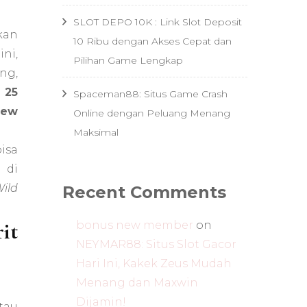
SLOT DEPO 10K : Link Slot Deposit
kan
10 Ribu dengan Akses Cepat dan
ni,
Pilihan Game Lengkap
ng,
 25
Spaceman88: Situs Game Crash
new
Online dengan Peluang Menang
Maksimal
isa
 di
ild
Recent Comments
it
bonus new member
on
NEYMAR88: Situs Slot Gacor
Hari Ini, Kakek Zeus Mudah
Menang dan Maxwin
Dijamin!
tau