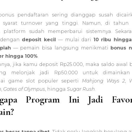
Syarat
Simpel
bonus pendaftaran sering dianggap susah dicair
 syarat turnover yang tinggi. Namun, di tahun i
 platform sudah memperbarui sistemnya. Sekara
 dengan
deposit kecil
— mulai dari
10 ribu hingga
upiah
— pemain bisa langsung menikmati
bonus 
r hingga 100%
.
nya, jika kamu deposit Rp25.000, maka saldo awal b
ung melonjak jadi Rp50.000 untuk dimainkan
ai game slot populer seperti
Mahjong Ways 2
,
W
o
,
Gates of Olympus
, hingga
Sugar Rush
.
gapa Program Ini Jadi Favor
ain?
s besar tanpa ribet.
Tidak perlu langkah berulang a