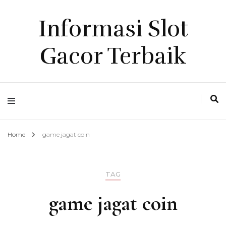
Informasi Slot
Gacor Terbaik
Home
game jagat coin
TAG
game jagat coin