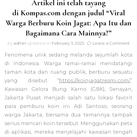
Artikel ini telah tayang
di Kompas.com dengan judul “Viral
Warga Berburu Koin Jagat: Apa Itu dan
Bagaimana Cara Mainnya?”
on
by
admin
updated on
February 3, 2025
Leave a Comment
Arti
Fenomena unik sedang melanda sejumlah kota
ini
tel
di Indonesia. Warga ramai-ramai mendatangi
tay
taman kota dan ruang publik, berburu sesuatu
di 
judu
yang disebut “
https://koinjagatresmi.com/
”
“Vir
Kawasan Gelora Bung Karno (GBK), Senayan,
Wa
Jakarta Pusat menjadi salah satu lokasi favorit
Ber
Koi
para pemburu koin ini. Adi Santoso, seorang
Jag
warga Jakarta, bersama dua temannya tampak
Ap
Itu
serius mencari koin tersebut. Menggunakan peta
dan
di aplikasi, mereka menjelajahi kawasan tengah
Bag