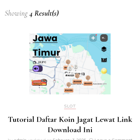
Showing
4 Result(s)
SLOT
Tutorial Daftar Koin Jagat Lewat Link
Download Ini
on
by
admin
updated on
February 3, 2025
Leave a Comment