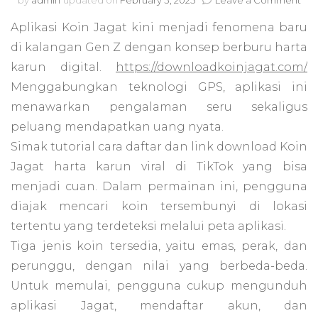
Tuto
Aplikasi Koin Jagat kini menjadi fenomena baru
Daf
Koi
di kalangan Gen Z dengan konsep berburu harta
Jag
karun digital.
https://downloadkoinjagat.com/
Lew
Link
Menggabungkan teknologi GPS, aplikasi ini
Dow
menawarkan pengalaman seru sekaligus
Ini
peluang mendapatkan uang nyata.
Simak tutorial cara daftar dan link download Koin
Jagat harta karun viral di TikTok yang bisa
menjadi cuan. Dalam permainan ini, pengguna
diajak mencari koin tersembunyi di lokasi
tertentu yang terdeteksi melalui peta aplikasi.
Tiga jenis koin tersedia, yaitu emas, perak, dan
perunggu, dengan nilai yang berbeda-beda.
Untuk memulai, pengguna cukup mengunduh
aplikasi Jagat, mendaftar akun, dan