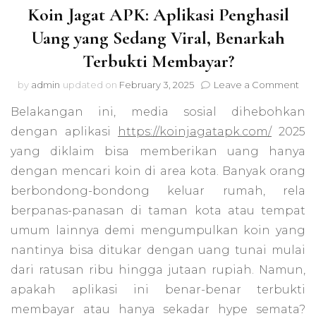
Koin Jagat APK: Aplikasi Penghasil
Uang yang Sedang Viral, Benarkah
Terbukti Membayar?
on
by
admin
updated on
February 3, 2025
Leave a Comment
Koi
Belakangan ini, media sosial dihebohkan
Jag
APK
dengan aplikasi
https://koinjagatapk.com/
2025
Apli
yang diklaim bisa memberikan uang hanya
Pen
Ua
dengan mencari koin di area kota. Banyak orang
yan
berbondong-bondong keluar rumah, rela
Se
berpanas-panasan di taman kota atau tempat
Vira
Ben
umum lainnya demi mengumpulkan koin yang
Ter
nantinya bisa ditukar dengan uang tunai mulai
Me
dari ratusan ribu hingga jutaan rupiah. Namun,
apakah aplikasi ini benar-benar terbukti
membayar atau hanya sekadar hype semata?