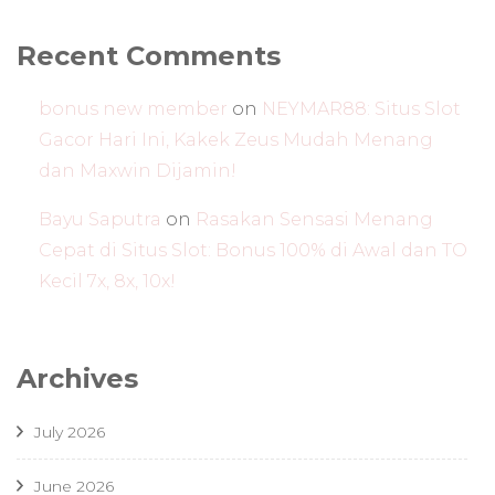
Recent Comments
bonus new member
on
NEYMAR88: Situs Slot
Gacor Hari Ini, Kakek Zeus Mudah Menang
dan Maxwin Dijamin!
Bayu Saputra
on
Rasakan Sensasi Menang
Cepat di Situs Slot: Bonus 100% di Awal dan TO
Kecil 7x, 8x, 10x!
Archives
July 2026
June 2026