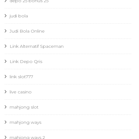
depo 25 bonus 25
judi bola
Judi Bola Online
Link Alternatif Spaceman
Link Depo Qris
link slot777
live casino
mahjong slot
mahjong ways
mahjong ways 2