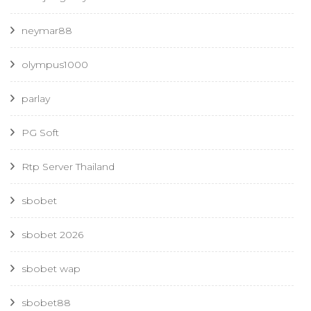
neymar88
olympus1000
parlay
PG Soft
Rtp Server Thailand
sbobet
sbobet 2026
sbobet wap
sbobet88