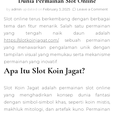
Dunia Permainan Slot Online
on
by
admin
updated on
February 3, 2025
Leave a Comment
Slo
Slot online terus berkembang dengan berbagai
Koi
Jag
tema dan fitur menarik. Salah satu permainan
Sen
yang tengah naik daun adalah
Bar
dal
https://slotkoinjagat.com/
, sebuah permainan
Dun
yang menawarkan pengalaman unik dengan
Per
tampilan visual yang memukau serta mekanisme
Slo
Onl
permainan yang inovatif.
Apa Itu Slot Koin Jagat?
Slot Koin Jagat adalah permainan slot online
yang menghadirkan konsep dunia fantasi
dengan simbol-simbol khas, seperti koin mistis,
makhluk mitologi, dan artefak kuno. Permainan