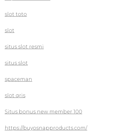
slot toto
slot
situs slot resmi
situs slot
spaceman
slot qris
Situs bonus new member 100
https://buyosnapproducts.com/