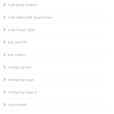
Judi Bola Online
Link Alternatif Spaceman
Link Depo Qris
link slot777
live casino
mahjong slot
mahjong ways
mahjong ways 2
neymar88