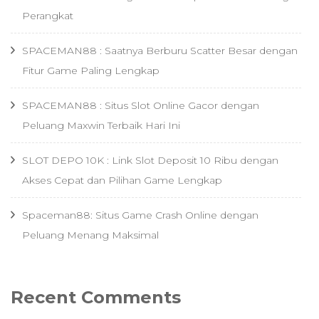
Perangkat
SPACEMAN88 : Saatnya Berburu Scatter Besar dengan
Fitur Game Paling Lengkap
SPACEMAN88 : Situs Slot Online Gacor dengan
Peluang Maxwin Terbaik Hari Ini
SLOT DEPO 10K : Link Slot Deposit 10 Ribu dengan
Akses Cepat dan Pilihan Game Lengkap
Spaceman88: Situs Game Crash Online dengan
Peluang Menang Maksimal
Recent Comments