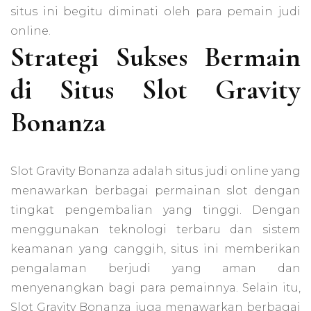
situs ini begitu diminati oleh para pemain judi
online.
Strategi Sukses Bermain
di Situs Slot Gravity
Bonanza
Slot Gravity Bonanza adalah situs judi online yang
menawarkan berbagai permainan slot dengan
tingkat pengembalian yang tinggi. Dengan
menggunakan teknologi terbaru dan sistem
keamanan yang canggih, situs ini memberikan
pengalaman berjudi yang aman dan
menyenangkan bagi para pemainnya. Selain itu,
Slot Gravity Bonanza juga menawarkan berbagai