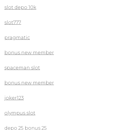
slot depo 10k
slot777
pragmatic
bonus new member
spaceman slot
bonus new member
joker123
olympus slot
depo 25 bonus 25