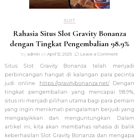
SLOT
Rahasia Situs Slot Gravity Bonanza
dengan Tingkat Pengembalian 98.9%
on
by
admin
on
April 12, 2025
Leave a Comment
Rahasia
Situs Slot Gravity Bonanza telah menjadi
Situs
Slot
perbincangan hangat di kalangan para pecinta
Gravity
judi online.
https://gravitybonanza.net/
Dengan
Bonanza
dengan
tingkat pengembalian yang mencapai 98.9%,
Tingkat
situs ini menjadi pilihan utama bagi para pemain
Pengemba
yang ingin menikmati pengalaman berjudi yang
98.9%
mengasyikkan dan menguntungkan. Dalam
artikel ini, kita akan membahas rahasia di balik
keberhasilan Slot Gravity Bonanza dan mengapa