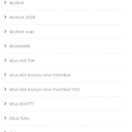
sbobet
sbobet 2026
sbobet wap
sbobet88
situs slot 10k
situs slot bonus new member
situs slot bonus new member 100
situs slot777
Situs Toto