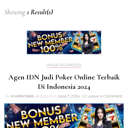
Showing
1 Result(s)
UNCATEGORIZED
Agen IDN Judi Poker Online Terbaik
Di Indonesia 2024
on
by
Kw8845686
updated on
June 7, 2024
Leave a Comment
Ag
ID
Jud
Po
Onl