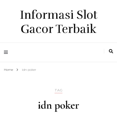
Informasi Slot
Gacor Terbaik
Home
idn poker
TAG
idn poker