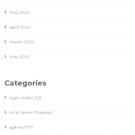
May 2024
April 2024
March 2024
May 2023
Categories
Agen Joker 123
APK Server Thailand
apk slot777