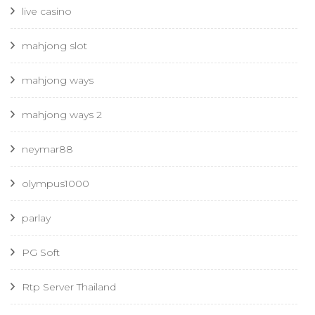
live casino
mahjong slot
mahjong ways
mahjong ways 2
neymar88
olympus1000
parlay
PG Soft
Rtp Server Thailand