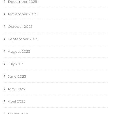
December 2025
November 2025
October 2025
September 2025
August 2025
July 2025
June 2025
May 2025
April 2025
March 2025