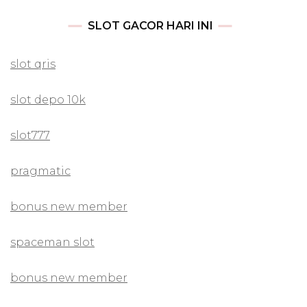
SLOT GACOR HARI INI
slot qris
slot depo 10k
slot777
pragmatic
bonus new member
spaceman slot
bonus new member