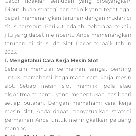
Gacor tidaklah semudah yang dibayangkan.
Dibutuhkan strategi dan teknik yang tepat agar
dapat memenangkan taruhan dengan mudah di
situs tersebut. Berikut adalah beberapa teknik
jitu yang dapat membantu Anda memenangkan
taruhan di situs Idn Slot Gacor terbaik tahun
2025.
1. Mengetahui Cara Kerja Mesin Slot
Sebelum memulai permainan, sangat penting
untuk memahami bagaimana cara kerja mesin
slot. Setiap mesin slot memiliki pola atau
algoritma tertentu yang menentukan hasil dari
setiap putaran. Dengan memahami cara kerja
mesin slot, Anda dapat menyesuaikan strategi
permainan Anda untuk meningkatkan peluang
menang.