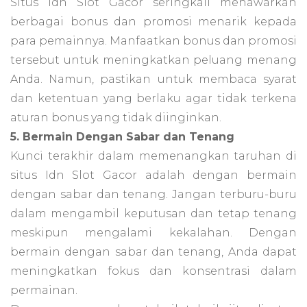
Situs Idn Slot Gacor seringkali menawarkan
berbagai bonus dan promosi menarik kepada
para pemainnya. Manfaatkan bonus dan promosi
tersebut untuk meningkatkan peluang menang
Anda. Namun, pastikan untuk membaca syarat
dan ketentuan yang berlaku agar tidak terkena
aturan bonus yang tidak diinginkan.
5. Bermain Dengan Sabar dan Tenang
Kunci terakhir dalam memenangkan taruhan di
situs Idn Slot Gacor adalah dengan bermain
dengan sabar dan tenang. Jangan terburu-buru
dalam mengambil keputusan dan tetap tenang
meskipun mengalami kekalahan. Dengan
bermain dengan sabar dan tenang, Anda dapat
meningkatkan fokus dan konsentrasi dalam
permainan.