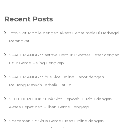
Recent Posts
Toto Slot Mobile dengan Akses Cepat melalui Berbagai
Perangkat
SPACEMAN88 : Saatnya Berburu Scatter Besar dengan
Fitur Game Paling Lengkap
SPACEMAN88 : Situs Slot Online Gacor dengan
Peluang Maxwin Terbaik Hari Ini
SLOT DEPO 10K : Link Slot Deposit 10 Ribu dengan
Akses Cepat dan Pilihan Game Lengkap
Spaceman88: Situs Game Crash Online dengan