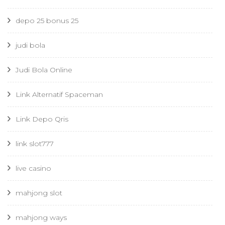
depo 25 bonus 25
judi bola
Judi Bola Online
Link Alternatif Spaceman
Link Depo Qris
link slot777
live casino
mahjong slot
mahjong ways