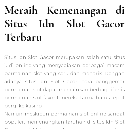
Meraih Kemenangan di
Situs Idn Slot Gacor
Terbaru
Situs Idn Slot Gacor merupakan salah satu situs
judi online yang menyediakan berbagai macam
permainan slot yang seru dan menarik. Dengan
adanya situs Idn Slot Gacor, para penggemar
permainan slot dapat memainkan berbagai jenis
permainan slot favorit mereka tanpa harus repot
pergi ke kasino.
Namun, meskipun permainan slot online sangat
populer, memenangkan taruhan di situs Idn Slot