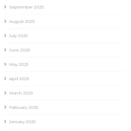
September 2025
August 2025
July 2025
June 2025
May 2025
April 2025
March 2025
February 2025
January 2025