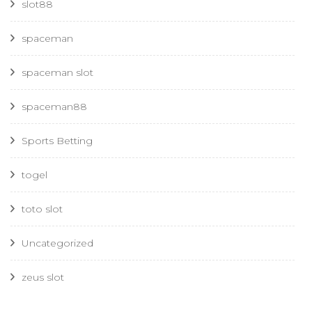
slot88
spaceman
spaceman slot
spaceman88
Sports Betting
togel
toto slot
Uncategorized
zeus slot