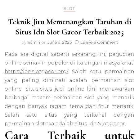
SLOT
Teknik Jitu Memenangkan Taruhan di
Situs Idn Slot Gacor Terbaik 2025
on
by
admin
on
June 9, 2025
Leave a Comment
Teknik
Pada era digital seperti sekarang ini, perjudian
Jitu
Memenan
online semakin populer di kalangan masyarakat.
Taruhan
https://idnslotgacor.org/
Salah satu permainan
di
Situs
yang paling diminati adalah permainan slot
Idn
online. Situs-situs judi online kini menawarkan
Slot
berbagai macam permainan slot yang menarik
Gacor
Terbaik
dengan banyak ragam tema dan fitur menarik.
2025
Salah satu situs yang terkenal dengan
permainan slotnya adalah situs Idn Slot Gacor.
Cara Terbaik untuk