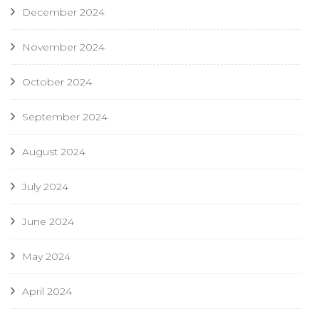
December 2024
November 2024
October 2024
September 2024
August 2024
July 2024
June 2024
May 2024
April 2024