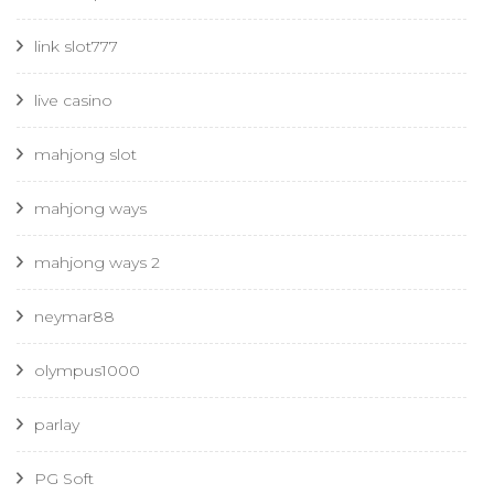
link slot777
live casino
mahjong slot
mahjong ways
mahjong ways 2
neymar88
olympus1000
parlay
PG Soft