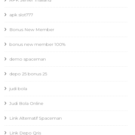
APK Server Thailand
apk slot777
Bonus New Member
bonus new member 100%
demo spaceman
depo 25 bonus 25
judi bola
Judi Bola Online
Link Alternatif Spaceman
Link Depo Qris