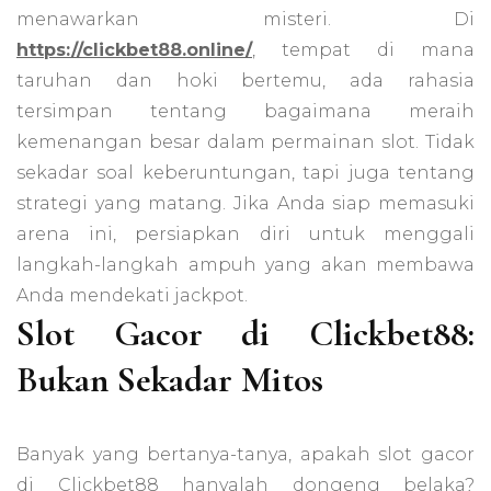
Mena
menawarkan misteri. Di
Berm
https://clickbet88.online/
, tempat di mana
Slot
di
taruhan dan hoki bertemu, ada rahasia
Click
tersimpan tentang bagaimana meraih
kemenangan besar dalam permainan slot. Tidak
sekadar soal keberuntungan, tapi juga tentang
strategi yang matang. Jika Anda siap memasuki
arena ini, persiapkan diri untuk menggali
langkah-langkah ampuh yang akan membawa
Anda mendekati jackpot.
Slot Gacor di Clickbet88:
Bukan Sekadar Mitos
Banyak yang bertanya-tanya, apakah slot gacor
di Clickbet88 hanyalah dongeng belaka?