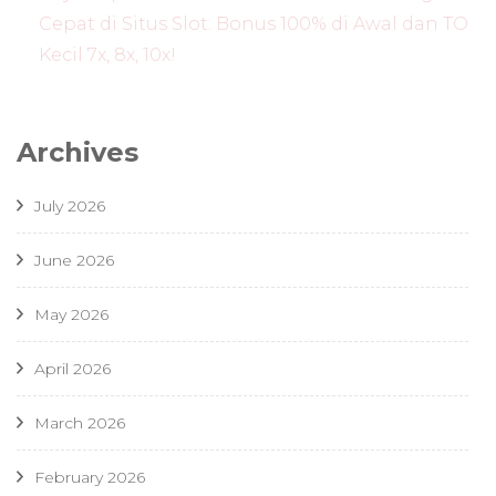
Cepat di Situs Slot: Bonus 100% di Awal dan TO
Kecil 7x, 8x, 10x!
Archives
July 2026
June 2026
May 2026
April 2026
March 2026
February 2026