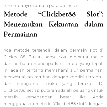
tersembunyi di antara putaran mesin.
Metode “Clickbet88 Slot”:
Menemukan Kekuatan dalam
Permainan
Ada metode tersendiri dalam bermain slot di
Clickbet88. Bukan hanya soal memutar mesin
dan berharap mendapatkan simbol yang tepat.
Ini adalah tentang memahami alur permainan,
menyesuaikan taruhan dengan kondisi tertentu,
dan mengambil risiko yang terukur. Di
Clickbet88, setiap putaran adalah peluang untuk
meraih kemenangan besar jika Anda
menggunakan metode “Clickbet88 slot” dengan