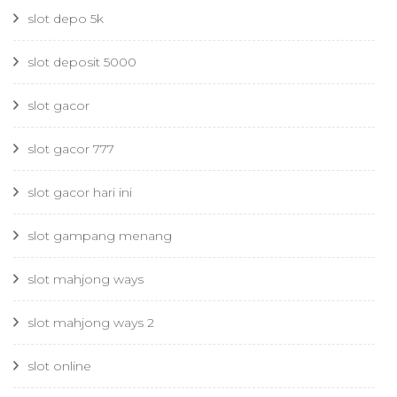
slot depo 5k
slot deposit 5000
slot gacor
slot gacor 777
slot gacor hari ini
slot gampang menang
slot mahjong ways
slot mahjong ways 2
slot online