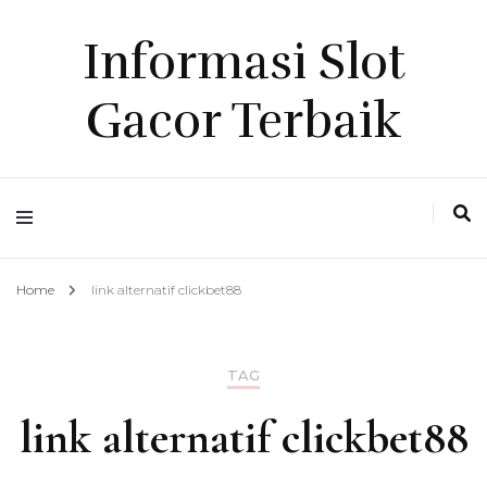
Informasi Slot
Gacor Terbaik
Home
link alternatif clickbet88
TAG
link alternatif clickbet88