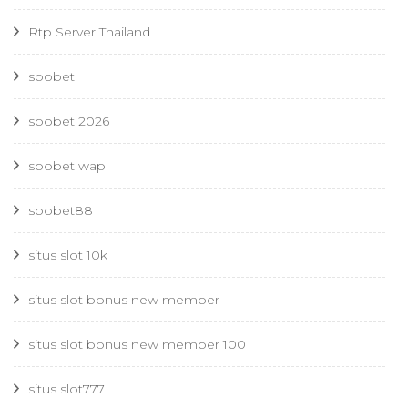
Rtp Server Thailand
sbobet
sbobet 2026
sbobet wap
sbobet88
situs slot 10k
situs slot bonus new member
situs slot bonus new member 100
situs slot777