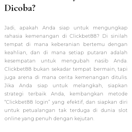
Dicoba?
Jadi, apakah Anda siap untuk mengungkap
rahasia kemenangan di Clickbet88? Di sinilah
tempat di mana keberanian bertemu dengan
keahlian, dan di mana setiap putaran adalah
kesempatan untuk mengubah nasib Anda.
Clickbet88 bukan sekadar tempat bermain, tapi
juga arena di mana cerita kemenangan ditulis.
Jika Anda siap untuk melangkah, siapkan
strategi terbaik Anda, kembangkan metode
“Clickbet88 login” yang efektif, dan siapkan diri
untuk petualangan tak terduga di dunia slot
online yang penuh dengan kejutan.