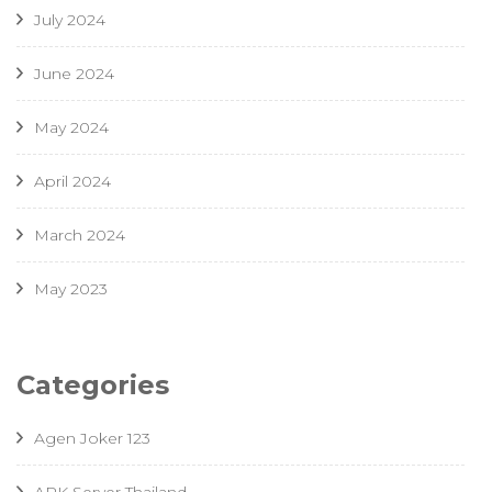
July 2024
June 2024
May 2024
April 2024
March 2024
May 2023
Categories
Agen Joker 123