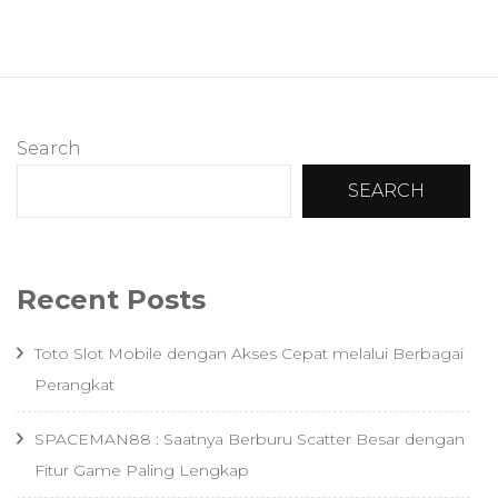
Search
SEARCH
Recent Posts
Toto Slot Mobile dengan Akses Cepat melalui Berbagai
Perangkat
SPACEMAN88 : Saatnya Berburu Scatter Besar dengan
Fitur Game Paling Lengkap