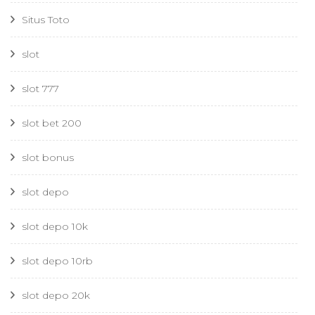
Situs Toto
slot
slot 777
slot bet 200
slot bonus
slot depo
slot depo 10k
slot depo 10rb
slot depo 20k