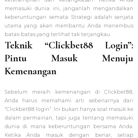
memasuki dunia ini, janganlah mengandalkan
keberuntungan semata. Strategi adalah senjata
utama yang akan membantu Anda menembus
batas-batas yang terlihat tak terjangkau.
Teknik “Clickbet88 Login”:
Pintu Masuk Menuju
Kemenangan
Sebelum meraih kemenangan di Clickbet88,
Anda harus memahami arti sebenarnya dari
“Clickbet88 login”. Ini bukan hanya soal masuk ke
dalam permainan, tapi juga tentang memasuki
dunia di mana keberuntungan bersama Anda.
Ketika Anda masuk dengan benar, setiap