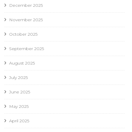
December 2025
November 2025
October 2025
September 2025
August 2025
July 2025
June 2025
May 2025
April 2025