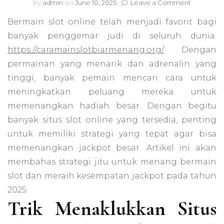
on
by
admin
on
June 10, 2025
Leave a Comment
Strategi
Bermain slot online telah menjadi favorit bagi
Jitu
untuk
banyak penggemar judi di seluruh dunia.
Menang
https://caramainslotbiarmenang.org/
Dengan
Bermain
Slot
permainan yang menarik dan adrenalin yang
dan
tinggi, banyak pemain mencari cara untuk
Raih
meningkatkan peluang mereka untuk
Kesempat
Jackpot
memenangkan hadiah besar. Dengan begitu
2025
banyak situs slot online yang tersedia, penting
untuk memiliki strategi yang tepat agar bisa
memenangkan jackpot besar. Artikel ini akan
membahas strategi jitu untuk menang bermain
slot dan meraih kesempatan jackpot pada tahun
2025.
Trik Menaklukkan Situs