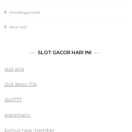
Uncategorized
zeus slot
SLOT GACOR HARI INI
slot qris
slot depo 10k
slot777
pragmatic
bonus new member