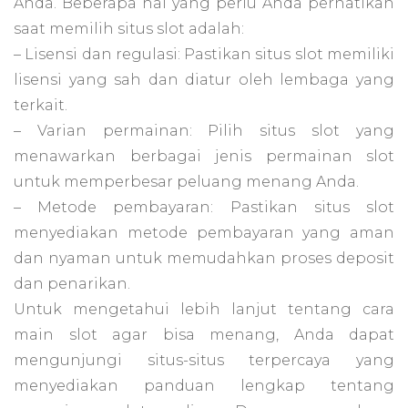
Anda. Beberapa hal yang perlu Anda perhatikan
saat memilih situs slot adalah:
– Lisensi dan regulasi: Pastikan situs slot memiliki
lisensi yang sah dan diatur oleh lembaga yang
terkait.
– Varian permainan: Pilih situs slot yang
menawarkan berbagai jenis permainan slot
untuk memperbesar peluang menang Anda.
– Metode pembayaran: Pastikan situs slot
menyediakan metode pembayaran yang aman
dan nyaman untuk memudahkan proses deposit
dan penarikan.
Untuk mengetahui lebih lanjut tentang cara
main slot agar bisa menang, Anda dapat
mengunjungi situs-situs terpercaya yang
menyediakan panduan lengkap tentang