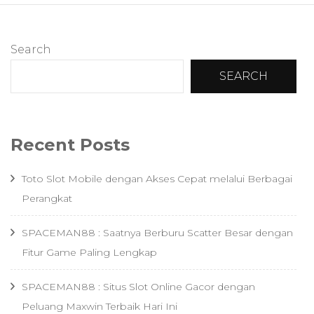
Search
SEARCH
Recent Posts
Toto Slot Mobile dengan Akses Cepat melalui Berbagai
Perangkat
SPACEMAN88 : Saatnya Berburu Scatter Besar dengan
Fitur Game Paling Lengkap
SPACEMAN88 : Situs Slot Online Gacor dengan
Peluang Maxwin Terbaik Hari Ini