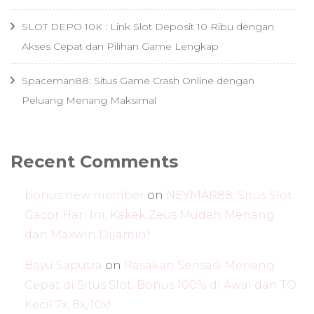
SLOT DEPO 10K : Link Slot Deposit 10 Ribu dengan
Akses Cepat dan Pilihan Game Lengkap
Spaceman88: Situs Game Crash Online dengan
Peluang Menang Maksimal
Recent Comments
bonus new member
on
NEYMAR88: Situs Slot
Gacor Hari Ini, Kakek Zeus Mudah Menang
dan Maxwin Dijamin!
Bayu Saputra
on
Rasakan Sensasi Menang
Cepat di Situs Slot: Bonus 100% di Awal dan TO
Kecil 7x, 8x, 10x!