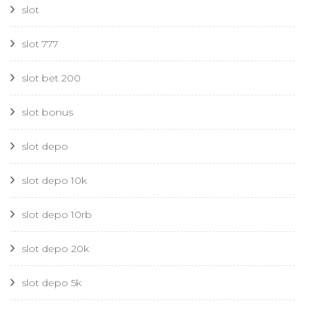
slot
slot 777
slot bet 200
slot bonus
slot depo
slot depo 10k
slot depo 10rb
slot depo 20k
slot depo 5k