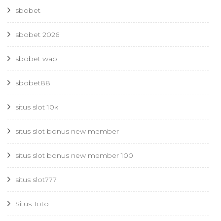
sbobet
sbobet 2026
sbobet wap
sbobet88
situs slot 10k
situs slot bonus new member
situs slot bonus new member 100
situs slot777
Situs Toto