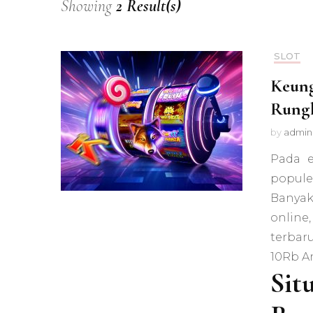
Showing
2 Result(s)
SLOT
Keung
Rungk
by
admin
Pada e
popul
Banyak
online
terbar
10Rb A
Sit