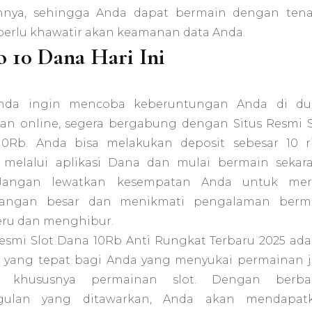
nnya, sehingga Anda dapat bermain dengan ten
perlu khawatir akan keamanan data Anda.
 10 Dana Hari Ini
Anda ingin mencoba keberuntungan Anda di du
ian online, segera bergabung dengan Situs Resmi S
0Rb. Anda bisa melakukan deposit sebesar 10 r
 melalui aplikasi Dana dan mulai bermain sekar
 Jangan lewatkan kesempatan Anda untuk mer
angan besar dan menikmati pengalaman berm
eru dan menghibur.
Resmi Slot Dana 10Rb Anti Rungkat Terbaru 2025 ada
n yang tepat bagi Anda yang menyukai permainan j
e, khususnya permainan slot. Dengan berba
gulan yang ditawarkan, Anda akan mendapat