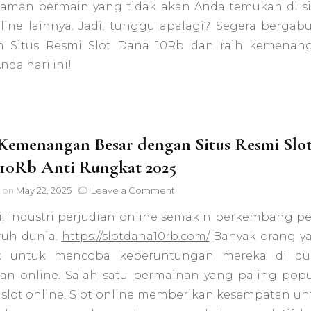
aman bermain yang tidak akan Anda temukan di si
nline lainnya. Jadi, tunggu apalagi? Segera bergab
 Situs Resmi Slot Dana 10Rb dan raih kemenan
nda hari ini!
Kemenangan Besar dengan Situs Resmi Slo
10Rb Anti Rungkat 2025
on
on
May 22, 2025
Leave a Comment
Raih
ni, industri perjudian online semakin berkembang pe
Kemenangan
Besar
uruh dunia.
https://slotdana10rb.com/
Banyak orang y
dengan
rik untuk mencoba keberuntungan mereka di du
Situs
Resmi
ian online. Salah satu permainan yang paling popu
Slot
 slot online. Slot online memberikan kesempatan un
Dana