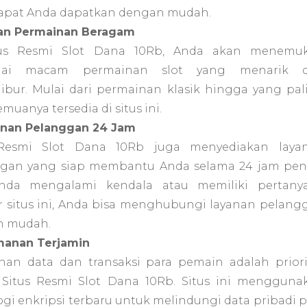
apat Anda dapatkan dengan mudah.
ihan Permainan Beragam
tus Resmi Slot Dana 10Rb, Anda akan menemu
gai macam permainan slot yang menarik 
bur. Mulai dari permainan klasik hingga yang pal
emuanya tersedia di situs ini.
anan Pelanggan 24 Jam
 Resmi Slot Dana 10Rb juga menyediakan laya
gan yang siap membantu Anda selama 24 jam pen
Anda mengalami kendala atau memiliki pertany
r situs ini, Anda bisa menghubungi layanan pelang
n mudah.
manan Terjamin
an data dan transaksi para pemain adalah priori
Situs Resmi Slot Dana 10Rb. Situs ini mengguna
ogi enkripsi terbaru untuk melindungi data pribadi p