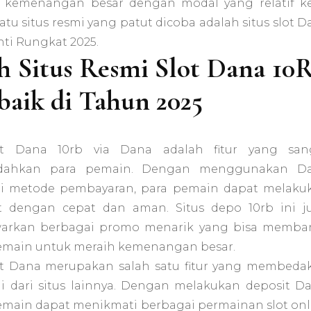
 kemenangan besar dengan modal yang relatif kec
10Rb
Anti
atu situs resmi yang patut dicoba adalah situs slot 
Rungkat
nti Rungkat 2025.
2025
ih Situs Resmi Slot Dana 10
baik di Tahun 2025
it Dana 10rb via Dana adalah fitur yang san
ahkan para pemain. Dengan menggunakan D
i metode pembayaran, para pemain dapat melaku
t dengan cepat dan aman. Situs depo 10rb ini j
arkan berbagai promo menarik yang bisa memba
emain untuk meraih kemenangan besar.
t Dana merupakan salah satu fitur yang membeda
ini dari situs lainnya. Dengan melakukan deposit Da
emain dapat menikmati berbagai permainan slot onl