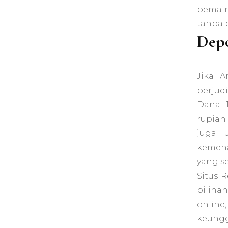
pemai
tanpa 
Depo
Jika 
perjud
Dana 1
rupiah
juga.
kemen
yang s
Situs 
piliha
onlin
keung