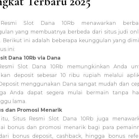
gkat Terbaru 2025
 Resmi Slot Dana 10Rb menawarkan berba
ulan yang membuatnya berbeda dari situs judi onl
a. Berikut ini adalah beberapa keunggulan yang dimil
us ini:
osit Dana 10Rb via Dana
 Resmi Slot Dana 10Rb memungkinkan Anda un
kan deposit sebesar 10 ribu rupiah melalui aplik
Deposit menggunakan Dana sangat mudah dan cep
gga Anda dapat segera mulai bermain tanpa ha
ggu lama.
us dan Promosi Menarik
 itu, Situs Resmi Slot Dana 10Rb juga menawar
ai bonus dan promosi menarik bagi para pemainn
dari bonus deposit, cashback, hingga bonus refer