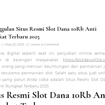
gulan Situs Resmi Slot Dana 10Rb Anti
at Terbaru 2025
on
on
May 22, 2025
Leave a Comment
Keunggulan
ra digital seperti saat ini, perjudian online sema
Situs
Resmi
er di kalangan masyarakat.
https://slotdana10rb.
Slot
 orang yang mencari keuntungan dari permainan j
Dana
10Rb
, terutama permainan slot. Salah satu situs judi onl
Anti
u yang patut Anda coba adalah Situs Resmi Slot D
Rungkat
nti Rungkat Terbaru 2025.
Terbaru
2025
us Resmi Slot Dana 10Rb An