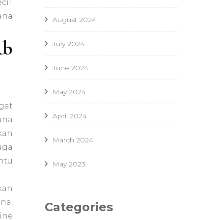
il.
Dana
August 2024
Rb
July 2024
June 2024
May 2024
gat
April 2024
ana
kan
March 2024
uga
ntu
May 2023
kan
na,
Categories
ine