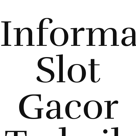
Informa
Slot
Gacor