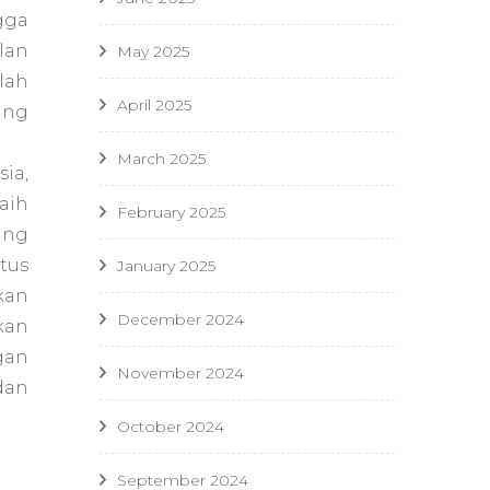
gga
lan
May 2025
lah
April 2025
ang
March 2025
ia,
aih
February 2025
ing
tus
January 2025
kan
December 2024
kan
gan
November 2024
dan
October 2024
September 2024