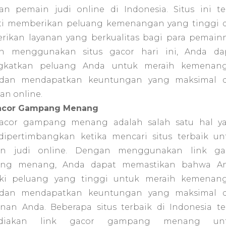
an pemain judi online di Indonesia. Situs ini te
ti memberikan peluang kemenangan yang tinggi 
ikan layanan yang berkualitas bagi para pemainn
n menggunakan situs gacor hari ini, Anda da
gkatkan peluang Anda untuk meraih kemenan
 dan mendapatkan keuntungan yang maksimal d
an online.
Gacor Gampang Menang
gacor gampang menang adalah salah satu hal y
dipertimbangkan ketika mencari situs terbaik un
in judi online. Dengan menggunakan link ga
ng menang, Anda dapat memastikan bahwa A
iki peluang yang tinggi untuk meraih kemenan
 dan mendapatkan keuntungan yang maksimal d
nan Anda. Beberapa situs terbaik di Indonesia te
ediakan link gacor gampang menang un