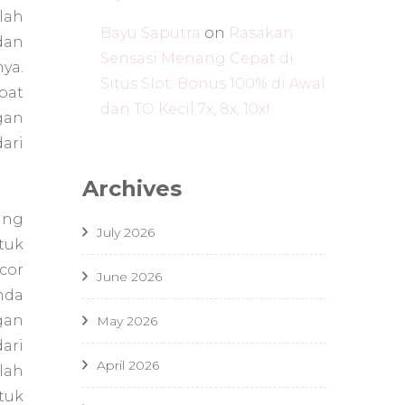
lah
Bayu Saputra
on
Rasakan
dan
Sensasi Menang Cepat di
ya.
Situs Slot: Bonus 100% di Awal
pat
dan TO Kecil 7x, 8x, 10x!
gan
ari
Archives
ang
July 2026
tuk
cor
June 2026
nda
gan
May 2026
ari
April 2026
lah
tuk