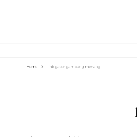
Home
link gacor gampang menang