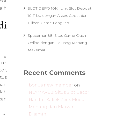
cor
aih
SLOT DEPO 10K : Link Slot Deposit
10 Ribu dengan Akses Cepat dan
di
Pilihan Game Lengkap
Spaceman88: Situs Game Crash
Online dengan Peluang Menang
Maksimal
ing
tuk
or,
Recent Comments
tus
uan
bonus new member
on
lah
NEYMAR88: Situs Slot Gacor
kan
Hari Ini, Kakek Zeus Mudah
Menang dan Maxwin
 di
Dijamin!