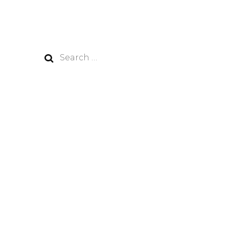
Search
for: