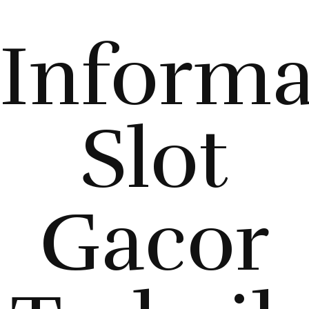
Informa
Slot
Gacor