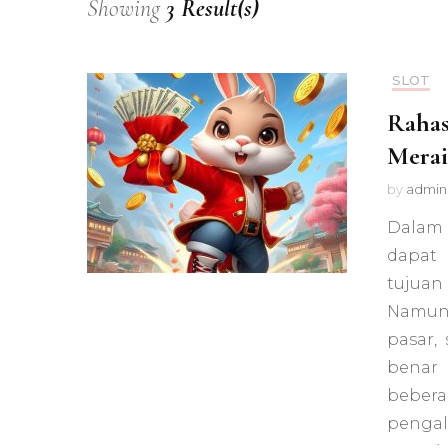
Showing
3 Result(s)
SLOT
Rahas
Merai
by
admin
Dalam 
dapat
tujua
Namun,
pasar,
benar 
bebera
penga