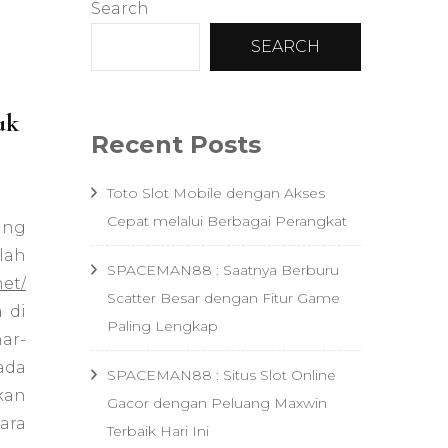
Search
SEARCH
uk
Recent Posts
Toto Slot Mobile dengan Akses
Cepat melalui Berbagai Perangkat
ang
lah
SPACEMAN88 : Saatnya Berburu
net/
Scatter Besar dengan Fitur Game
 di
Paling Lengkap
ar-
ada
SPACEMAN88 : Situs Slot Online
kan
Gacor dengan Peluang Maxwin
ara
Terbaik Hari Ini