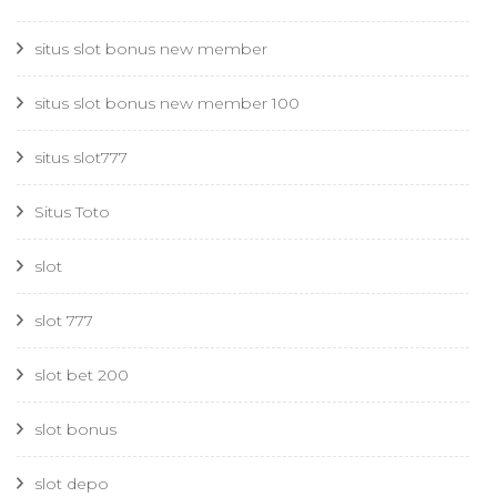
situs slot bonus new member
situs slot bonus new member 100
situs slot777
Situs Toto
slot
slot 777
slot bet 200
slot bonus
slot depo