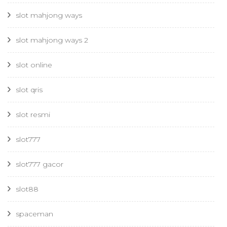
slot mahjong ways
slot mahjong ways 2
slot online
slot qris
slot resmi
slot777
slot777 gacor
slot88
spaceman