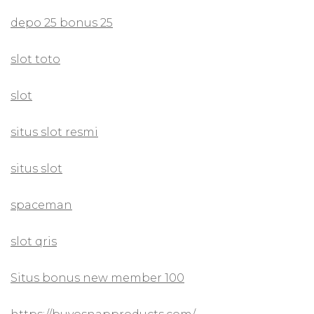
depo 25 bonus 25
slot toto
slot
situs slot resmi
situs slot
spaceman
slot qris
Situs bonus new member 100