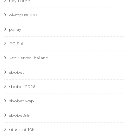
neymar88
olympus1000
parlay
PG Soft
Rtp Server Thailand
sbobet
sbobet 2026
sbobet wap
sbobet88
situs slot 10k