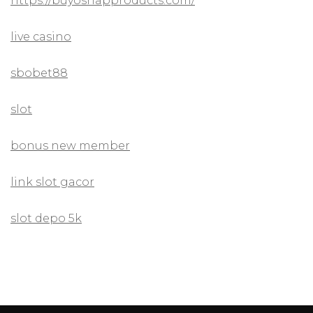
https://buyosnapproducts.com/
live casino
sbobet88
slot
bonus new member
link slot gacor
slot depo 5k