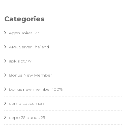
Categories
Agen Joker 123
APK Server Thailand
apk slot777
Bonus New Member
bonus new member 100%
demo spaceman
depo 25 bonus 25