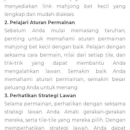
menyediakan link mahjong bet kecil yang
lengkap dan mudah diakses.
2. Pelajari Aturan Permainan
Sebelum Anda mulai memasang taruhan,
penting untuk memahami aturan permainan
mahjong bet kecil dengan baik. Pelajari dengan
seksama cara bermain, nilai dari setiap tile, dan
trik-trik yang dapat membantu Anda
mengalahkan lawan. Semakin baik Anda
memahami aturan permainan, semakin besar
peluang Anda untuk menang.
3. Perhatikan Strategi Lawan
Selama permainan, perhatikan dengan seksama
strategi lawan Anda. Amati gerakan-gerakan
mereka, serta tile-tile yang mereka pilih. Dengan
memperhatikan strategi lawan, Anda dapat