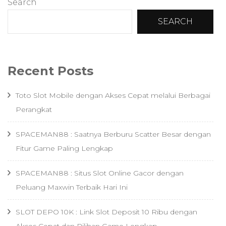
Search
SEARCH
Recent Posts
Toto Slot Mobile dengan Akses Cepat melalui Berbagai
Perangkat
SPACEMAN88 : Saatnya Berburu Scatter Besar dengan
Fitur Game Paling Lengkap
SPACEMAN88 : Situs Slot Online Gacor dengan
Peluang Maxwin Terbaik Hari Ini
SLOT DEPO 10K : Link Slot Deposit 10 Ribu dengan