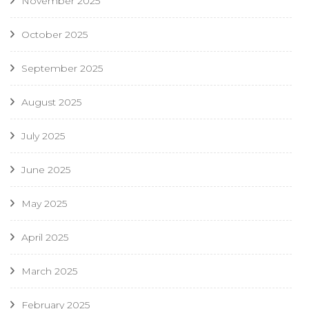
November 2025
October 2025
September 2025
August 2025
July 2025
June 2025
May 2025
April 2025
March 2025
February 2025