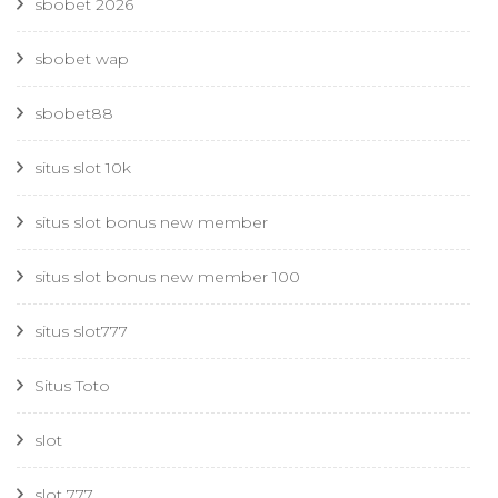
sbobet 2026
sbobet wap
sbobet88
situs slot 10k
situs slot bonus new member
situs slot bonus new member 100
situs slot777
Situs Toto
slot
slot 777