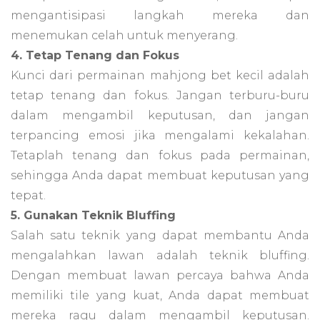
mengantisipasi langkah mereka dan
menemukan celah untuk menyerang.
4. Tetap Tenang dan Fokus
Kunci dari permainan mahjong bet kecil adalah
tetap tenang dan fokus. Jangan terburu-buru
dalam mengambil keputusan, dan jangan
terpancing emosi jika mengalami kekalahan.
Tetaplah tenang dan fokus pada permainan,
sehingga Anda dapat membuat keputusan yang
tepat.
5. Gunakan Teknik Bluffing
Salah satu teknik yang dapat membantu Anda
mengalahkan lawan adalah teknik bluffing.
Dengan membuat lawan percaya bahwa Anda
memiliki tile yang kuat, Anda dapat membuat
mereka ragu dalam mengambil keputusan.