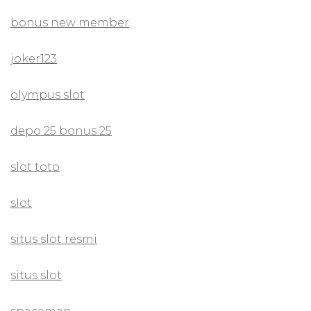
bonus new member
joker123
olympus slot
depo 25 bonus 25
slot toto
slot
situs slot resmi
situs slot