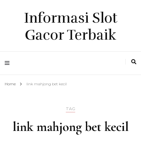
Informasi Slot
Gacor Terbaik
Home
link mahjong bet kecil
TAG
link mahjong bet kecil