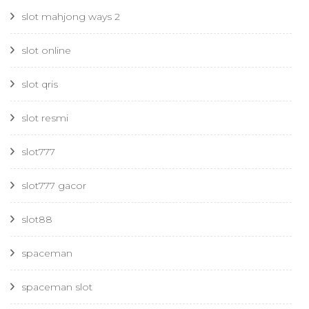
slot mahjong ways 2
slot online
slot qris
slot resmi
slot777
slot777 gacor
slot88
spaceman
spaceman slot