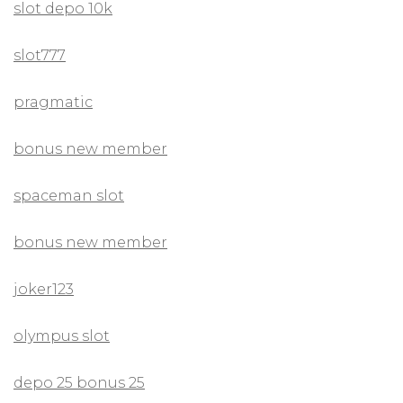
slot depo 10k
slot777
pragmatic
bonus new member
spaceman slot
bonus new member
joker123
olympus slot
depo 25 bonus 25