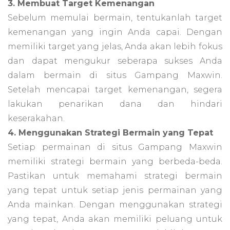
3. Membuat Target Kemenangan
Sebelum memulai bermain, tentukanlah target
kemenangan yang ingin Anda capai. Dengan
memiliki target yang jelas, Anda akan lebih fokus
dan dapat mengukur seberapa sukses Anda
dalam bermain di situs Gampang Maxwin.
Setelah mencapai target kemenangan, segera
lakukan penarikan dana dan hindari
keserakahan.
4. Menggunakan Strategi Bermain yang Tepat
Setiap permainan di situs Gampang Maxwin
memiliki strategi bermain yang berbeda-beda.
Pastikan untuk memahami strategi bermain
yang tepat untuk setiap jenis permainan yang
Anda mainkan. Dengan menggunakan strategi
yang tepat, Anda akan memiliki peluang untuk