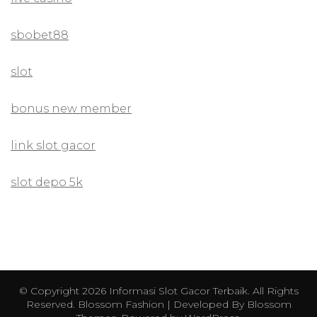
sbobet88
slot
bonus new member
link slot gacor
slot depo 5k
© Copyright 2026
Informasi Slot Gacor Terbaik
. All Rights
Reserved.
Blossom Fashion | Developed By
Blossom