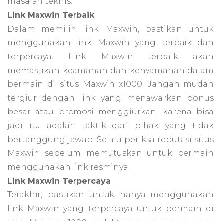
masalah teknis.
Link Maxwin Terbaik
Dalam memilih link Maxwin, pastikan untuk
menggunakan link Maxwin yang terbaik dan
terpercaya. Link Maxwin terbaik akan
memastikan keamanan dan kenyamanan dalam
bermain di situs Maxwin x1000. Jangan mudah
tergiur dengan link yang menawarkan bonus
besar atau promosi menggiurkan, karena bisa
jadi itu adalah taktik dari pihak yang tidak
bertanggung jawab. Selalu periksa reputasi situs
Maxwin sebelum memutuskan untuk bermain
menggunakan link resminya.
Link Maxwin Terpercaya
Terakhir, pastikan untuk hanya menggunakan
link Maxwin yang terpercaya untuk bermain di