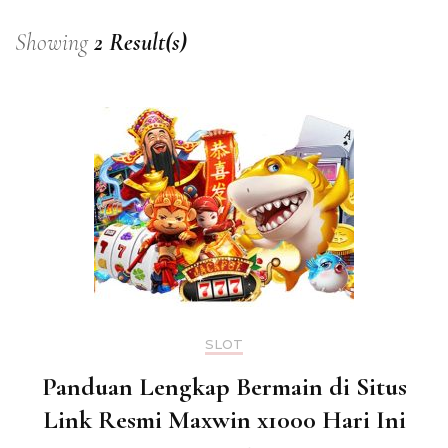
Showing
2 Result(s)
SLOT
Panduan Lengkap Bermain di Situs
Link Resmi Maxwin x1000 Hari Ini