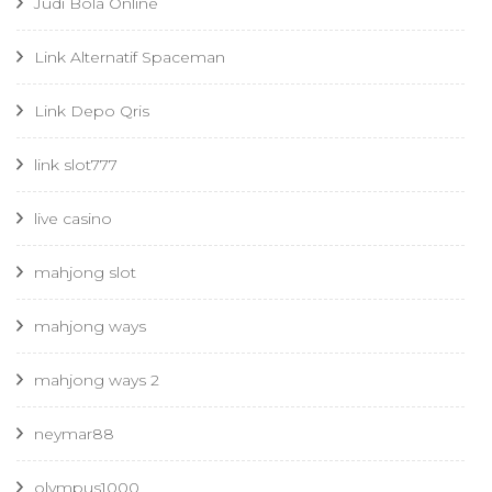
Judi Bola Online
Link Alternatif Spaceman
Link Depo Qris
link slot777
live casino
mahjong slot
mahjong ways
mahjong ways 2
neymar88
olympus1000