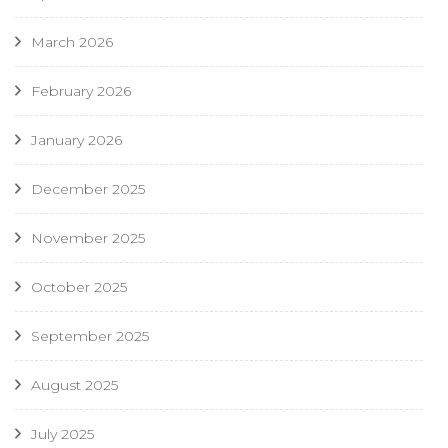
March 2026
February 2026
January 2026
December 2025
November 2025
October 2025
September 2025
August 2025
July 2025