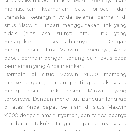
situs Maxwin x1000. Link Maxwin terpercaya akan
memastikan keamanan data pribadi dan
transaksi keuangan Anda selama bermain di
situs Maxwin. Hindari menggunakan link yang
tidak jelas asal-usulnya atau link yang
meragukan keabsahannya. Dengan
menggunakan link Maxwin terpercaya, Anda
dapat bermain dengan tenang dan fokus pada
permainan yang Anda mainkan.
Bermain di situs Maxwin x1000 memang
menyenangkan, namun penting untuk selalu
menggunakan link resmi Maxwin yang
terpercaya. Dengan mengikuti panduan lengkap
di atas, Anda dapat bermain di situs Maxwin
x1000 dengan aman, nyaman, dan tanpa adanya
hambatan teknis. Jangan lupa untuk selalu