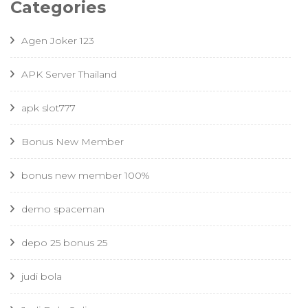
Categories
Agen Joker 123
APK Server Thailand
apk slot777
Bonus New Member
bonus new member 100%
demo spaceman
depo 25 bonus 25
judi bola