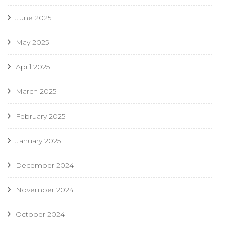
June 2025
May 2025
April 2025
March 2025
February 2025
January 2025
December 2024
November 2024
October 2024