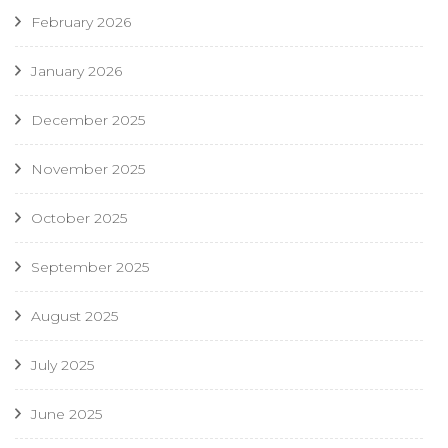
February 2026
January 2026
December 2025
November 2025
October 2025
September 2025
August 2025
July 2025
June 2025