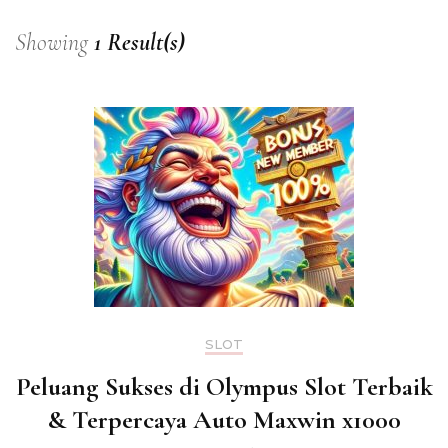
Showing
1 Result(s)
SLOT
Peluang Sukses di Olympus Slot Terbaik
& Terpercaya Auto Maxwin x1000