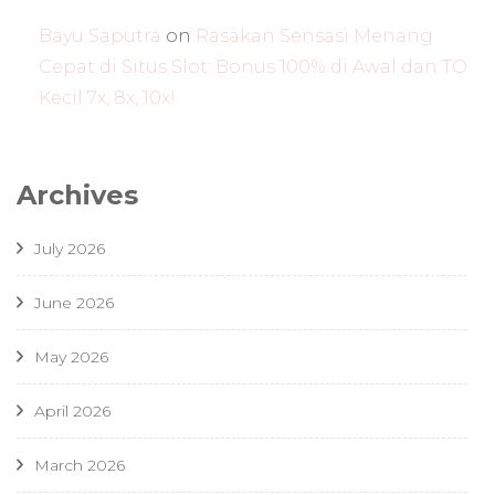
Bayu Saputra
on
Rasakan Sensasi Menang
Cepat di Situs Slot: Bonus 100% di Awal dan TO
Kecil 7x, 8x, 10x!
Archives
July 2026
June 2026
May 2026
April 2026
March 2026