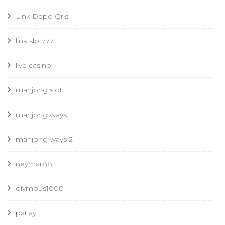
Link Depo Qris
link slot777
live casino
mahjong slot
mahjong ways
mahjong ways 2
neymar88
olympus1000
parlay