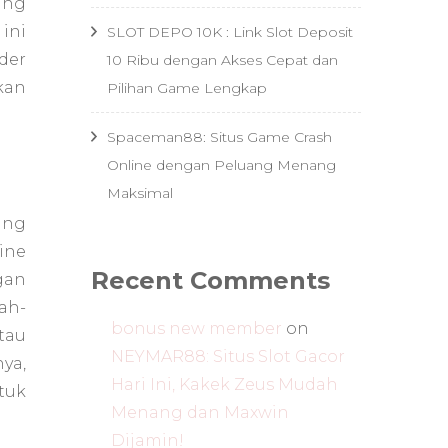
ang
ini
SLOT DEPO 10K : Link Slot Deposit
der
10 Ribu dengan Akses Cepat dan
kan
Pilihan Game Lengkap
Spaceman88: Situs Game Crash
Online dengan Peluang Menang
Maksimal
ng
ine
Recent Comments
gan
ah-
bonus new member
on
tau
NEYMAR88: Situs Slot Gacor
nya,
Hari Ini, Kakek Zeus Mudah
tuk
Menang dan Maxwin
Dijamin!