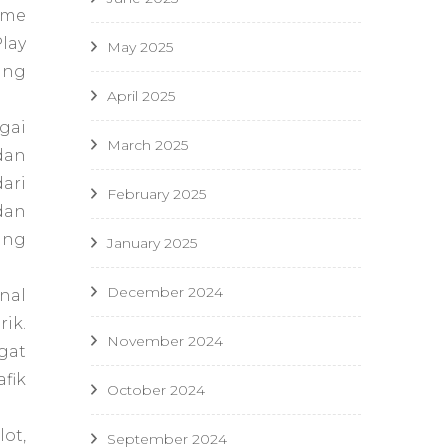
ame
lay
May 2025
ang
April 2025
gai
March 2025
dan
ari
February 2025
an
ang
January 2025
December 2024
nal
ik.
November 2024
gat
fik
October 2024
lot,
September 2024