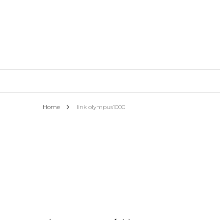
Home
link olympus1000