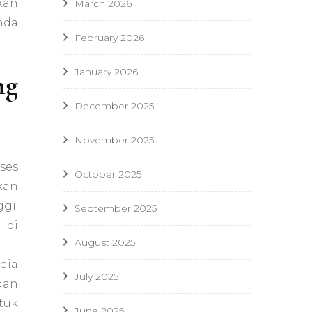
kan
March 2026
nda
February 2026
January 2026
ng
December 2025
November 2025
ses
October 2025
kan
gi.
September 2025
 di
August 2025
dia
July 2025
dan
tuk
June 2025