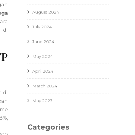
gan
August 2024
ega
ara
July 2024
 di
June 2024
TP
May 2024
April 2024
March 2024
 di
May 2023
kan
ame
8%,
Categories
000