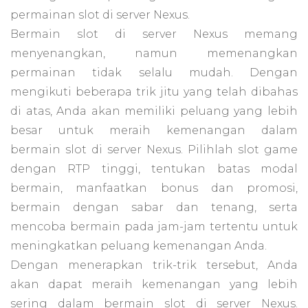
permainan slot di server Nexus.
Bermain slot di server Nexus memang
menyenangkan, namun memenangkan
permainan tidak selalu mudah. Dengan
mengikuti beberapa trik jitu yang telah dibahas
di atas, Anda akan memiliki peluang yang lebih
besar untuk meraih kemenangan dalam
bermain slot di server Nexus. Pilihlah slot game
dengan RTP tinggi, tentukan batas modal
bermain, manfaatkan bonus dan promosi,
bermain dengan sabar dan tenang, serta
mencoba bermain pada jam-jam tertentu untuk
meningkatkan peluang kemenangan Anda.
Dengan menerapkan trik-trik tersebut, Anda
akan dapat meraih kemenangan yang lebih
sering dalam bermain slot di server Nexus.