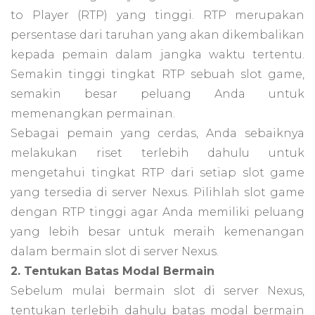
to Player (RTP) yang tinggi. RTP merupakan
persentase dari taruhan yang akan dikembalikan
kepada pemain dalam jangka waktu tertentu.
Semakin tinggi tingkat RTP sebuah slot game,
semakin besar peluang Anda untuk
memenangkan permainan.
Sebagai pemain yang cerdas, Anda sebaiknya
melakukan riset terlebih dahulu untuk
mengetahui tingkat RTP dari setiap slot game
yang tersedia di server Nexus. Pilihlah slot game
dengan RTP tinggi agar Anda memiliki peluang
yang lebih besar untuk meraih kemenangan
dalam bermain slot di server Nexus.
2. Tentukan Batas Modal Bermain
Sebelum mulai bermain slot di server Nexus,
tentukan terlebih dahulu batas modal bermain