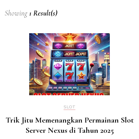
Showing
1 Result(s)
SLOT
Trik Jitu Memenangkan Permainan Slot
Server Nexus di Tahun 2025