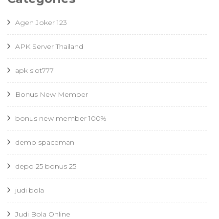
Agen Joker 123
APK Server Thailand
apk slot777
Bonus New Member
bonus new member 100%
demo spaceman
depo 25 bonus 25
judi bola
Judi Bola Online