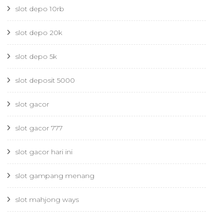
slot depo 10rb
slot depo 20k
slot depo 5k
slot deposit 5000
slot gacor
slot gacor 777
slot gacor hari ini
slot gampang menang
slot mahjong ways