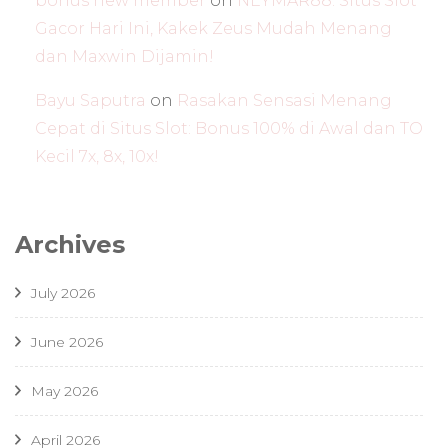
bonus new member
on
NEYMAR88: Situs Slot
Gacor Hari Ini, Kakek Zeus Mudah Menang
dan Maxwin Dijamin!
Bayu Saputra
on
Rasakan Sensasi Menang
Cepat di Situs Slot: Bonus 100% di Awal dan TO
Kecil 7x, 8x, 10x!
Archives
July 2026
June 2026
May 2026
April 2026