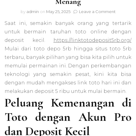
Menang
on
by
admin
on
May 25, 2025
Leave a Comment
Strategi
Saat ini, semakin banyak orang yang tertarik
Bermain
Toto
untuk bermain taruhan toto online dengan
Deposit
deposit kecil.
https://linktotodeposit5rb.org/
Kecil
dengan
Mulai dari toto depo 5rb hingga situs toto 5rb
Akun
terbaru, banyak pilihan yang bisa kita pilih untuk
Pro
memulai permainan ini. Dengan perkembangan
yang
Gampang
teknologi yang semakin pesat, kini kita bisa
Menang
dengan mudah mengakses link toto hari ini dan
melakukan deposit 5 ribu untuk mulai bermain.
Peluang Kemenangan di
Toto dengan Akun Pro
dan Deposit Kecil