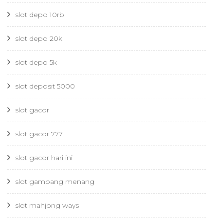
slot depo 10rb
slot depo 20k
slot depo 5k
slot deposit 5000
slot gacor
slot gacor 777
slot gacor hari ini
slot gampang menang
slot mahjong ways