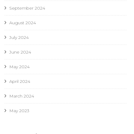
September 2024
August 2024
July 2024
June 2024
May 2024
April 2024
March 2024
May 2023