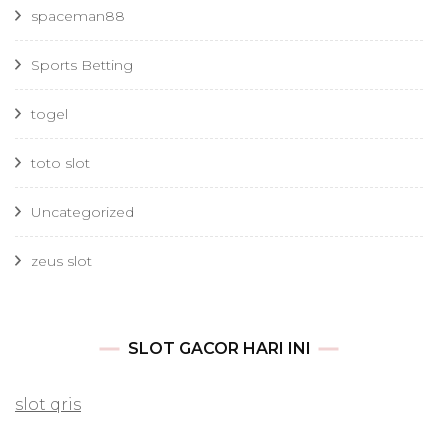
spaceman88
Sports Betting
togel
toto slot
Uncategorized
zeus slot
SLOT GACOR HARI INI
slot qris