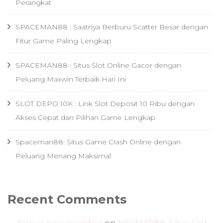
Perangkat
SPACEMAN88 : Saatnya Berburu Scatter Besar dengan
Fitur Game Paling Lengkap
SPACEMAN88 : Situs Slot Online Gacor dengan
Peluang Maxwin Terbaik Hari Ini
SLOT DEPO 10K : Link Slot Deposit 10 Ribu dengan
Akses Cepat dan Pilihan Game Lengkap
Spaceman88: Situs Game Crash Online dengan
Peluang Menang Maksimal
Recent Comments