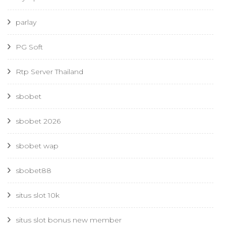
parlay
PG Soft
Rtp Server Thailand
sbobet
sbobet 2026
sbobet wap
sbobet88
situs slot 10k
situs slot bonus new member