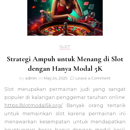
SLOT
Strategi Ampuh untuk Menang di Slot
dengan Hanya Modal 5K
on
by
admin
on
May 24, 2025
Leave a Comment
Strategi
Slot merupakan permainan judi yang sangat
Ampuh
untuk
populer di kalangan penggemar taruhan online.
Menang
https://slotmodal5k.org/
Banyak orang tertarik
di
Slot
untuk memainkan slot karena permainan ini
dengan
menawarkan kesempatan untuk mendapatkan
Hanya
keuntungan besar hanya dengan modal kecil.