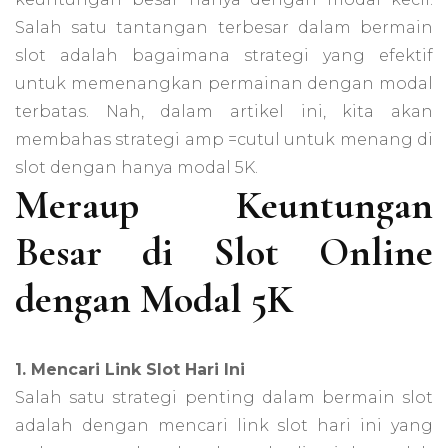
Modal
5K
Salah satu tantangan terbesar dalam bermain
slot adalah bagaimana strategi yang efektif
untuk memenangkan permainan dengan modal
terbatas. Nah, dalam artikel ini, kita akan
membahas strategi amp =cutul untuk menang di
slot dengan hanya modal 5K.
Meraup Keuntungan
Besar di Slot Online
dengan Modal 5K
1. Mencari Link Slot Hari Ini
Salah satu strategi penting dalam bermain slot
adalah dengan mencari link slot hari ini yang