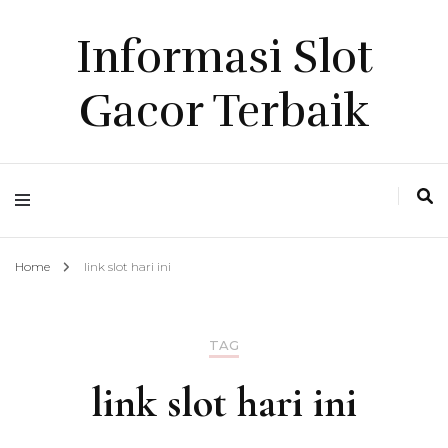
Informasi Slot
Gacor Terbaik
Home
link slot hari ini
TAG
link slot hari ini