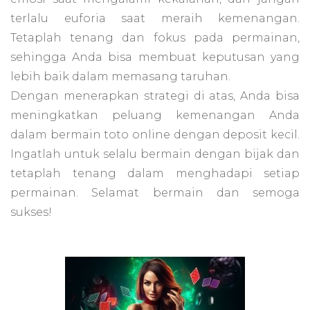
terlalu euforia saat meraih kemenangan.
Tetaplah tenang dan fokus pada permainan,
sehingga Anda bisa membuat keputusan yang
lebih baik dalam memasang taruhan.
Dengan menerapkan strategi di atas, Anda bisa
meningkatkan peluang kemenangan Anda
dalam bermain toto online dengan deposit kecil.
Ingatlah untuk selalu bermain dengan bijak dan
tetaplah tenang dalam menghadapi setiap
permainan. Selamat bermain dan semoga
sukses!