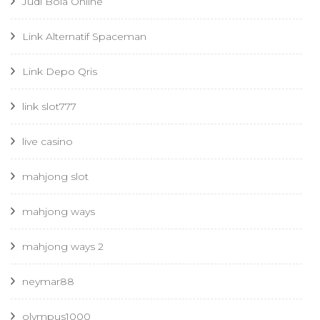
Judi Bola Online
Link Alternatif Spaceman
Link Depo Qris
link slot777
live casino
mahjong slot
mahjong ways
mahjong ways 2
neymar88
olympus1000