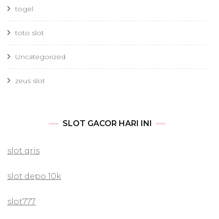
togel
toto slot
Uncategorized
zeus slot
SLOT GACOR HARI INI
slot qris
slot depo 10k
slot777