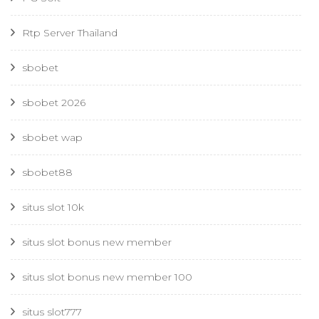
Rtp Server Thailand
sbobet
sbobet 2026
sbobet wap
sbobet88
situs slot 10k
situs slot bonus new member
situs slot bonus new member 100
situs slot777