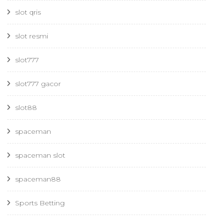
slot qris
slot resmi
slot777
slot777 gacor
slot88
spaceman
spaceman slot
spaceman88
Sports Betting