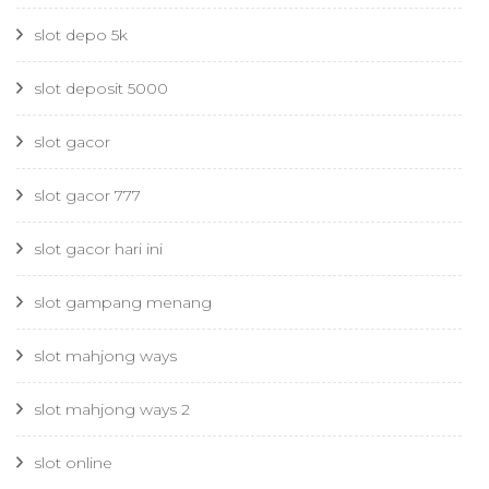
slot depo 5k
slot deposit 5000
slot gacor
slot gacor 777
slot gacor hari ini
slot gampang menang
slot mahjong ways
slot mahjong ways 2
slot online