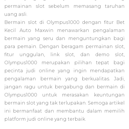
permainan slot sebelum memasang taruhan
uang asli.
Bermain slot di Olympus1000 dengan fitur Bet
Kecil Auto Maxwin menawarkan pengalaman
bermain yang seru dan menguntungkan bagi
para pemain. Dengan beragam permainan slot,
fitur unggulan, link slot, dan demo slot,
Olympus1000 merupakan pilihan tepat bagi
pecinta judi online yang ingin mendapatkan
pengalaman bermain yang berkualitas. Jadi,
jangan ragu untuk bergabung dan bermain di
Olympus1000 untuk merasakan keuntungan
bermain slot yang tak terlupakan. Semoga artikel
ini bermanfaat dan membantu dalam memilih
platform judi online yang terbaik.