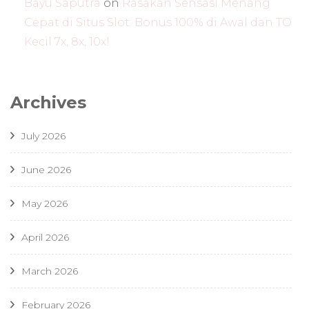
Bayu Saputra
on
Rasakan Sensasi Menang
Cepat di Situs Slot: Bonus 100% di Awal dan TO
Kecil 7x, 8x, 10x!
Archives
July 2026
June 2026
May 2026
April 2026
March 2026
February 2026