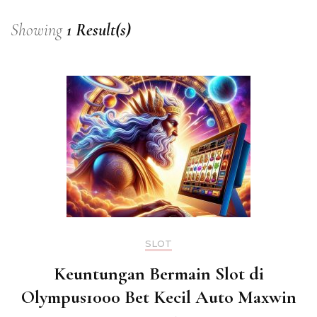
Showing
1 Result(s)
SLOT
Keuntungan Bermain Slot di
Olympus1000 Bet Kecil Auto Maxwin