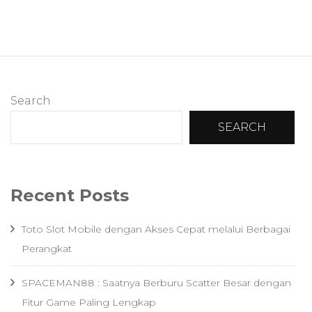
Search
SEARCH
Recent Posts
Toto Slot Mobile dengan Akses Cepat melalui Berbagai
Perangkat
SPACEMAN88 : Saatnya Berburu Scatter Besar dengan
Fitur Game Paling Lengkap