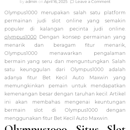
on
by
admin
on
April 16, 2025
Leave a Comment
Keuntung
Olympus1000 merupakan salah satu platform
Bermain
Slot
permainan judi slot online yang semakin
di
populer di kalangan pecinta judi online.
Olympus1
Bet
olympus1000
Dengan konsep permainan yang
Kecil
menarik dan beragam fitur menarik,
Auto
Olympus1000 menawarkan pengalaman
Maxwin
bermain yang seru dan menguntungkan. Salah
satu keunggulan dari Olympus1000 adalah
adanya fitur Bet Kecil Auto Maxwin yang
memungkinkan pemain untuk mendapatkan
kemenangan besar dengan taruhan kecil. Artikel
ini akan membahas mengenai keuntungan
bermain slot di Olympus1000 dengan
menggunakan fitur Bet Kecil Auto Maxwin.
Olympus1000 Situs Slot