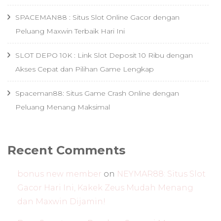
SPACEMAN88 : Situs Slot Online Gacor dengan
Peluang Maxwin Terbaik Hari Ini
SLOT DEPO 10K : Link Slot Deposit 10 Ribu dengan
Akses Cepat dan Pilihan Game Lengkap
Spaceman88: Situs Game Crash Online dengan
Peluang Menang Maksimal
Recent Comments
bonus new member
on
NEYMAR88: Situs Slot
Gacor Hari Ini, Kakek Zeus Mudah Menang
dan Maxwin Dijamin!