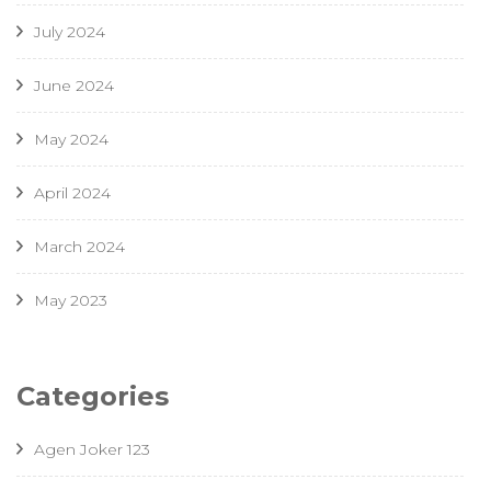
July 2024
June 2024
May 2024
April 2024
March 2024
May 2023
Categories
Agen Joker 123