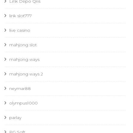
Link Depo Qris
link slot777
live casino
mahjong slot
mahjong ways
mahjong ways 2
neymar88
olympus1000
parlay
PG Soft