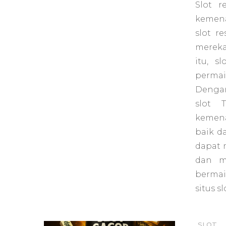
Slot r
kemena
slot r
mereka
itu, s
permai
Dengan
slot 
kemen
baik d
dapat 
dan m
bermai
situs s
SLOT