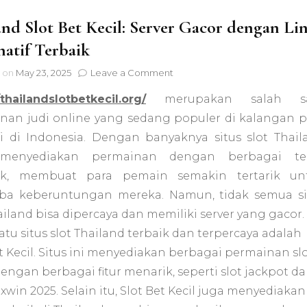
and Slot Bet Kecil: Server Gacor dengan Li
natif Terbaik
on
on
May 23, 2025
Leave a Comment
Thailand
/thailandslotbetkecil.org/
merupakan salah sa
Slot
Bet
nan judi online yang sedang populer di kalangan p
Kecil:
i di Indonesia. Dengan banyaknya situs slot Thail
Server
Gacor
menyediakan permainan dengan berbagai t
dengan
ik, membuat para pemain semakin tertarik un
Link
a keberuntungan mereka. Namun, tidak semua si
Alternatif
Terbaik
ailand bisa dipercaya dan memiliki server yang gacor.
atu situs slot Thailand terbaik dan terpercaya adalah
t Kecil. Situs ini menyediakan berbagai permainan sl
engan berbagai fitur menarik, seperti slot jackpot d
xwin 2025. Selain itu, Slot Bet Kecil juga menyediakan