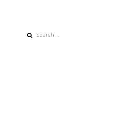
Search
for: