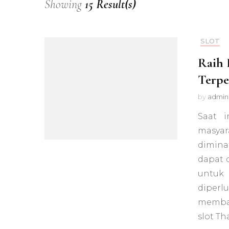
Showing
15 Result(s)
SLOT
Raih 
Terpe
by
admin
Saat i
masyar
dimina
dapat 
untuk 
diperl
membah
slot Th