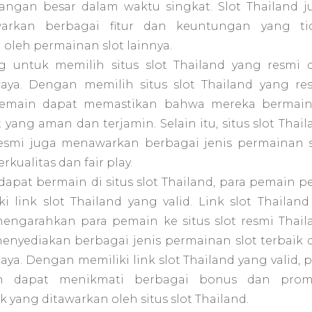
ngan besar dalam waktu singkat. Slot Thailand j
arkan berbagai fitur dan keuntungan yang ti
i oleh permainan slot lainnya.
g untuk memilih situs slot Thailand yang resmi 
caya. Dengan memilih situs slot Thailand yang res
pemain dapat memastikan bahwa mereka bermain
yang aman dan terjamin. Selain itu, situs slot Thai
esmi juga menawarkan berbagai jenis permainan s
rkualitas dan fair play.
dapat bermain di situs slot Thailand, para pemain pe
i link slot Thailand yang valid. Link slot Thailand
engarahkan para pemain ke situs slot resmi Thail
enyediakan berbagai jenis permainan slot terbaik 
aya. Dengan memiliki link slot Thailand yang valid, 
n dapat menikmati berbagai bonus dan prom
 yang ditawarkan oleh situs slot Thailand.