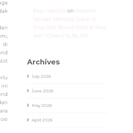
uga
Bayu Saputra
on
Rasakan
dak
Sensasi Menang Cepat di
Situs Slot: Bonus 100% di Awal
dan
dan TO Kecil 7x, 8x, 10x!
mi,
 di
land
Archives
lot
July 2026
rlu
 ini
June 2026
and
dan
May 2026
para
osi
April 2026