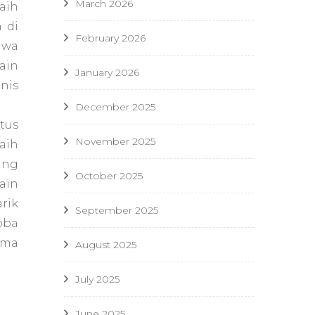
March 2026
aih
 di
February 2026
hwa
ain
January 2026
nis
December 2025
tus
November 2025
aih
ang
October 2025
ain
rik
September 2025
oba
ama
August 2025
July 2025
June 2025