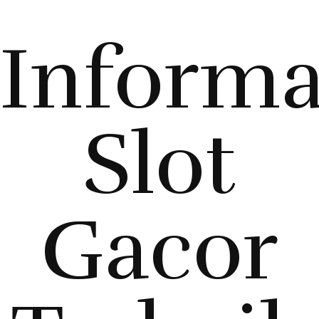
Informa
Slot
Gacor