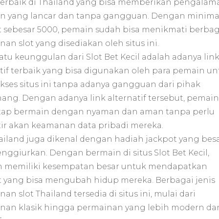
 terbaik di Thailand yang bisa memberikan pengalam
n yang lancar dan tanpa gangguan. Dengan minima
t sebesar 5000, pemain sudah bisa menikmati berbag
an slot yang disediakan oleh situs ini.
atu keunggulan dari Slot Bet Kecil adalah adanya lin
atif terbaik yang bisa digunakan oleh para pemain un
ses situs ini tanpa adanya gangguan dari pihak
ang. Dengan adanya link alternatif tersebut, pemain
etap bermain dengan nyaman dan aman tanpa perlu
ir akan keamanan data pribadi mereka.
hailand juga dikenal dengan hadiah jackpot yang bes
nggiurkan. Dengan bermain di situs Slot Bet Kecil,
 memiliki kesempatan besar untuk mendapatkan
t yang bisa mengubah hidup mereka. Berbagai jenis
an slot Thailand tersedia di situs ini, mulai dari
nan klasik hingga permainan yang lebih modern da