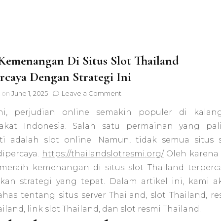
Kemenangan Di Situs Slot Thailand
rcaya Dengan Strategi Ini
on
on
June 1, 2025
Leave a Comment
Raih
ni, perjudian online semakin populer di kalan
Kemenangan
Di
akat Indonesia. Salah satu permainan yang pal
Situs
ti adalah slot online. Namun, tidak semua situs s
Slot
Thailand
dipercaya.
https://thailandslotresmi.org/
Oleh karena i
Terpercaya
meraih kemenangan di situs slot Thailand terperca
Dengan
ukan strategi yang tepat. Dalam artikel ini, kami a
Strategi
Ini
as tentang situs server Thailand, slot Thailand, re
ailand, link slot Thailand, dan slot resmi Thailand.