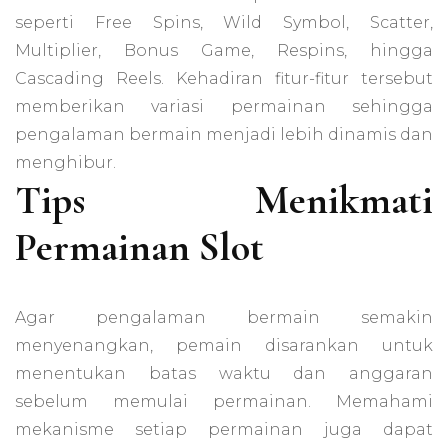
seperti Free Spins, Wild Symbol, Scatter,
Multiplier, Bonus Game, Respins, hingga
Cascading Reels. Kehadiran fitur-fitur tersebut
memberikan variasi permainan sehingga
pengalaman bermain menjadi lebih dinamis dan
menghibur.
Tips Menikmati
Permainan Slot
Agar pengalaman bermain semakin
menyenangkan, pemain disarankan untuk
menentukan batas waktu dan anggaran
sebelum memulai permainan. Memahami
mekanisme setiap permainan juga dapat