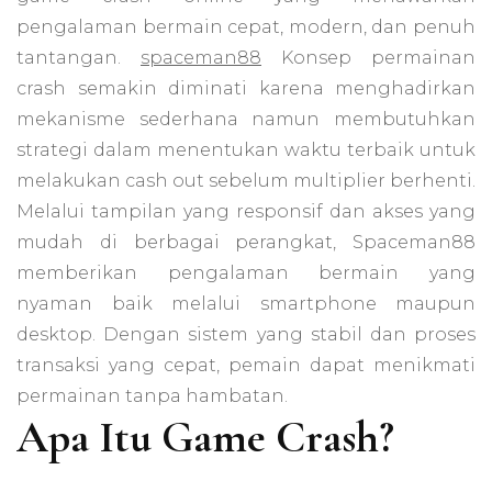
Crash
pengalaman bermain cepat, modern, dan penuh
Online
dengan
tantangan.
spaceman88
Konsep permainan
Peluang
crash semakin diminati karena menghadirkan
Menang
mekanisme sederhana namun membutuhkan
Maksimal
strategi dalam menentukan waktu terbaik untuk
melakukan cash out sebelum multiplier berhenti.
Melalui tampilan yang responsif dan akses yang
mudah di berbagai perangkat, Spaceman88
memberikan pengalaman bermain yang
nyaman baik melalui smartphone maupun
desktop. Dengan sistem yang stabil dan proses
transaksi yang cepat, pemain dapat menikmati
permainan tanpa hambatan.
Apa Itu Game Crash?