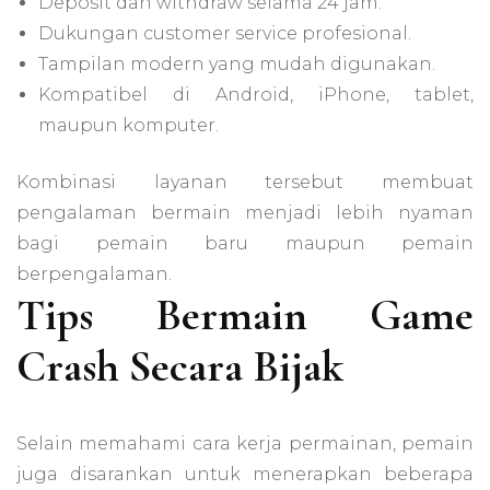
Deposit dan withdraw selama 24 jam.
Dukungan customer service profesional.
Tampilan modern yang mudah digunakan.
Kompatibel di Android, iPhone, tablet,
maupun komputer.
Kombinasi layanan tersebut membuat
pengalaman bermain menjadi lebih nyaman
bagi pemain baru maupun pemain
berpengalaman.
Tips Bermain Game
Crash Secara Bijak
Selain memahami cara kerja permainan, pemain
juga disarankan untuk menerapkan beberapa