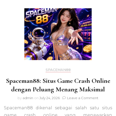
SPACEMAN88
Spaceman88: Situs Game Crash Online
dengan Peluang Menang Maksimal
on
by
admin
on
July 24, 2026
Leave a Comment
Spaceman
Spaceman88 dikenal sebagai salah satu situs
Situs
Game
game crash online yang menawarkan