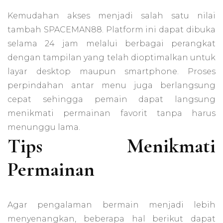
Kemudahan akses menjadi salah satu nilai
tambah SPACEMAN88. Platform ini dapat dibuka
selama 24 jam melalui berbagai perangkat
dengan tampilan yang telah dioptimalkan untuk
layar desktop maupun smartphone. Proses
perpindahan antar menu juga berlangsung
cepat sehingga pemain dapat langsung
menikmati permainan favorit tanpa harus
menunggu lama.
Tips Menikmati
Permainan
Agar pengalaman bermain menjadi lebih
menyenangkan, beberapa hal berikut dapat