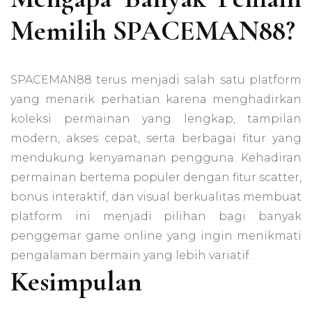
Memilih SPACEMAN88?
SPACEMAN88 terus menjadi salah satu platform
yang menarik perhatian karena menghadirkan
koleksi permainan yang lengkap, tampilan
modern, akses cepat, serta berbagai fitur yang
mendukung kenyamanan pengguna. Kehadiran
permainan bertema populer dengan fitur scatter,
bonus interaktif, dan visual berkualitas membuat
platform ini menjadi pilihan bagi banyak
penggemar game online yang ingin menikmati
pengalaman bermain yang lebih variatif.
Kesimpulan