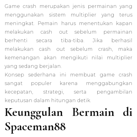
Game crash merupakan jenis permainan yang
menggunakan sistem multiplier yang terus
meningkat. Pemain harus menentukan kapan
melakukan cash out sebelum permainan
berhenti secara tiba-tiba. Jika berhasil
melakukan cash out sebelum crash, maka
kemenangan akan mengikuti nilai multiplier
yang sedang berjalan.
Konsep sederhana ini membuat game crash
sangat populer karena menggabungkan
kecepatan, strategi, serta pengambilan
keputusan dalam hitungan detik.
Keunggulan Bermain di
Spaceman88