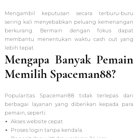
Mengambil keputusan secara terburu-buru
sering kali menyebabkan peluang kemenangan
berkurang. Bermain dengan fokus dapat
membantu menentukan waktu cash out yang
lebih tepat.
Mengapa Banyak Pemain
Memilih Spaceman88?
Popularitas Spaceman88 tidak terlepas dari
berbagai layanan yang diberikan kepada para
pemain, seperti:
Akses website cepat.
Proses login tanpa kendala.