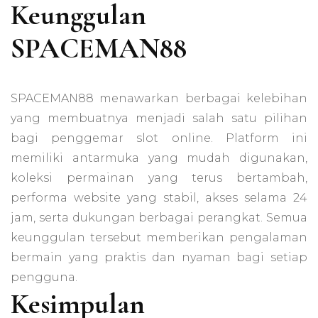
Keunggulan
SPACEMAN88
SPACEMAN88 menawarkan berbagai kelebihan
yang membuatnya menjadi salah satu pilihan
bagi penggemar slot online. Platform ini
memiliki antarmuka yang mudah digunakan,
koleksi permainan yang terus bertambah,
performa website yang stabil, akses selama 24
jam, serta dukungan berbagai perangkat. Semua
keunggulan tersebut memberikan pengalaman
bermain yang praktis dan nyaman bagi setiap
pengguna.
Kesimpulan