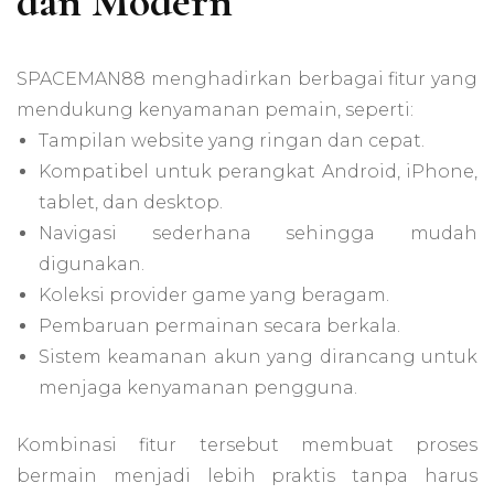
dan Modern
SPACEMAN88 menghadirkan berbagai fitur yang
mendukung kenyamanan pemain, seperti:
Tampilan website yang ringan dan cepat.
Kompatibel untuk perangkat Android, iPhone,
tablet, dan desktop.
Navigasi sederhana sehingga mudah
digunakan.
Koleksi provider game yang beragam.
Pembaruan permainan secara berkala.
Sistem keamanan akun yang dirancang untuk
menjaga kenyamanan pengguna.
Kombinasi fitur tersebut membuat proses
bermain menjadi lebih praktis tanpa harus