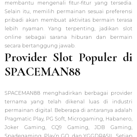
membantu mengenali fitur-fitur yang tersedia.
Selain itu, memilih permainan sesuai preferensi
pribadi akan membuat aktivitas bermain terasa
lebih nyaman. Yang terpenting, jadikan slot
online sebagai sarana hiburan dan bermain
secara bertanggung jawab.
Provider Slot Populer di
SPACEMAN88
SPACEMAN88 menghadirkan berbagai provider
ternama yang telah dikenal luas di industri
permainan digital. Beberapa di antaranya adalah
Pragmatic Play, PG Soft, Microgaming, Habanero,
Joker Gaming, CQ9 Gaming, JDB Gaming,
Spadegaming, Play’n GO, dan YGGDRASIL. Setiap