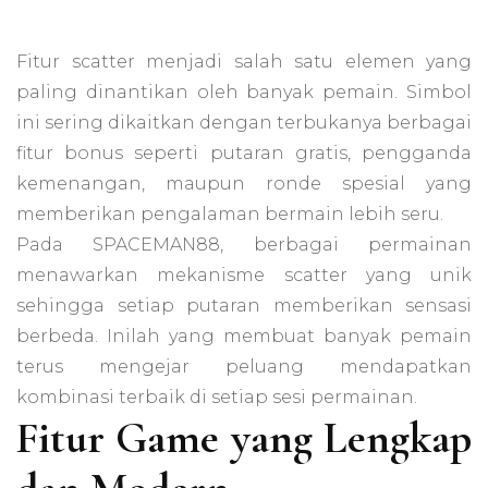
Fitur scatter menjadi salah satu elemen yang
paling dinantikan oleh banyak pemain. Simbol
ini sering dikaitkan dengan terbukanya berbagai
fitur bonus seperti putaran gratis, pengganda
kemenangan, maupun ronde spesial yang
memberikan pengalaman bermain lebih seru.
Pada SPACEMAN88, berbagai permainan
menawarkan mekanisme scatter yang unik
sehingga setiap putaran memberikan sensasi
berbeda. Inilah yang membuat banyak pemain
terus mengejar peluang mendapatkan
kombinasi terbaik di setiap sesi permainan.
Fitur Game yang Lengkap