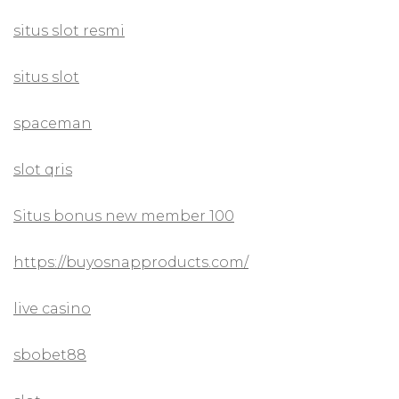
situs slot resmi
situs slot
spaceman
slot qris
Situs bonus new member 100
https://buyosnapproducts.com/
live casino
sbobet88