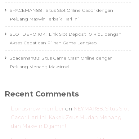
SPACEMAN88 : Situs Slot Online Gacor dengan
Peluang Maxwin Terbaik Hari Ini
SLOT DEPO 10K : Link Slot Deposit 10 Ribu dengan
Akses Cepat dan Pilihan Game Lengkap
Spaceman88: Situs Game Crash Online dengan
Peluang Menang Maksimal
Recent Comments
bonus new member
on
NEYMAR88: Situs Slot
Gacor Hari Ini, Kakek Zeus Mudah Menang
dan Maxwin Dijamin!