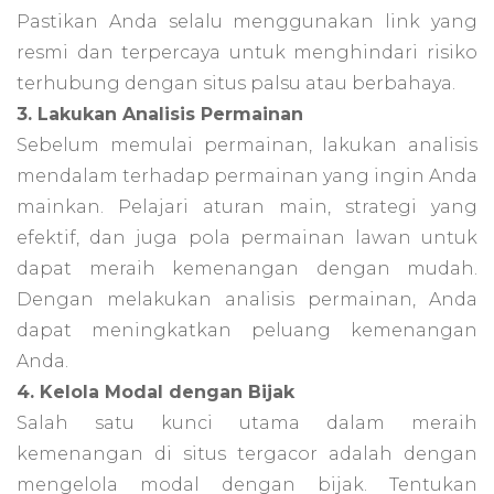
Pastikan Anda selalu menggunakan link yang
resmi dan terpercaya untuk menghindari risiko
terhubung dengan situs palsu atau berbahaya.
3. Lakukan Analisis Permainan
Sebelum memulai permainan, lakukan analisis
mendalam terhadap permainan yang ingin Anda
mainkan. Pelajari aturan main, strategi yang
efektif, dan juga pola permainan lawan untuk
dapat meraih kemenangan dengan mudah.
Dengan melakukan analisis permainan, Anda
dapat meningkatkan peluang kemenangan
Anda.
4. Kelola Modal dengan Bijak
Salah satu kunci utama dalam meraih
kemenangan di situs tergacor adalah dengan
mengelola modal dengan bijak. Tentukan