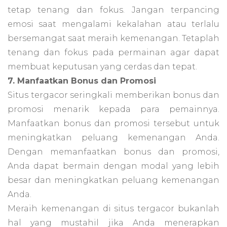
tetap tenang dan fokus. Jangan terpancing
emosi saat mengalami kekalahan atau terlalu
bersemangat saat meraih kemenangan. Tetaplah
tenang dan fokus pada permainan agar dapat
membuat keputusan yang cerdas dan tepat.
7. Manfaatkan Bonus dan Promosi
Situs tergacor seringkali memberikan bonus dan
promosi menarik kepada para pemainnya.
Manfaatkan bonus dan promosi tersebut untuk
meningkatkan peluang kemenangan Anda.
Dengan memanfaatkan bonus dan promosi,
Anda dapat bermain dengan modal yang lebih
besar dan meningkatkan peluang kemenangan
Anda.
Meraih kemenangan di situs tergacor bukanlah
hal yang mustahil jika Anda menerapkan