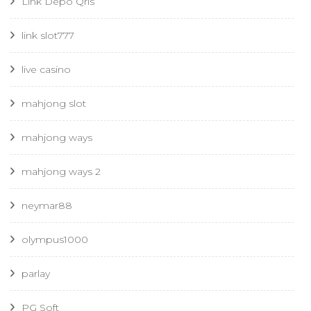
Link Depo Qris
link slot777
live casino
mahjong slot
mahjong ways
mahjong ways 2
neymar88
olympus1000
parlay
PG Soft