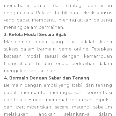
memahami aturan dan strategi permainan
dengan baik. Pelajari taktik dan teknik khusus
yang dapat membantu meningkatkan peluang
menang dalam permainan.
3. Kelola Modal Secara Bijak
Manajemen modal yang baik adalah kunci
sukses dalam bermain game online. Tetapkan
batasan modal sesuai dengan kemampuan
finansial dan hindari terlalu berlebihan dalam
mengeluarkan taruhan.
4. Bermain Dengan Sabar dan Tenang
Bermain dengan emosi yang stabil dan tenang
dapat membantu meningkatkan konsentrasi
dan fokus. Hindari membuat keputusan impulsif
dan pertimbangkan secara matang sebelum
melakukan langkah selanjutnya dalam