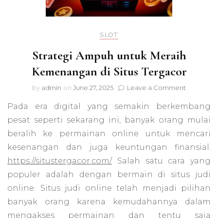
SLOT
Strategi Ampuh untuk Meraih
Kemenangan di Situs Tergacor
on
by
admin
on
June 27, 2025
Leave a Comment
Strategi
Pada era digital yang semakin berkembang
Ampuh
untuk
pesat seperti sekarang ini, banyak orang mulai
Meraih
beralih ke permainan online untuk mencari
Kemenan
di
kesenangan dan juga keuntungan finansial.
Situs
https://situstergacor.com/
Salah satu cara yang
Tergacor
populer adalah dengan bermain di situs judi
online. Situs judi online telah menjadi pilihan
banyak orang karena kemudahannya dalam
mengakses permainan dan tentu saja