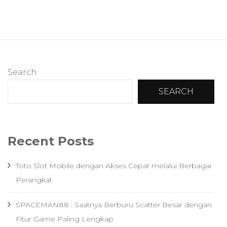
Search
SEARCH
Recent Posts
Toto Slot Mobile dengan Akses Cepat melalui Berbagai
Perangkat
SPACEMAN88 : Saatnya Berburu Scatter Besar dengan
Fitur Game Paling Lengkap