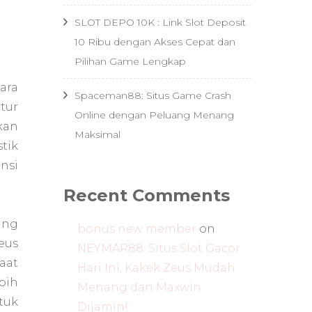
SLOT DEPO 10K : Link Slot Deposit
10 Ribu dengan Akses Cepat dan
Pilihan Game Lengkap
ara
Spaceman88: Situs Game Crash
itur
Online dengan Peluang Menang
kan
Maksimal
tik
nsi
Recent Comments
ing
bonus new member
on
eus
NEYMAR88: Situs Slot Gacor
aat
Hari Ini, Kakek Zeus Mudah
bih
Menang dan Maxwin
tuk
Dijamin!