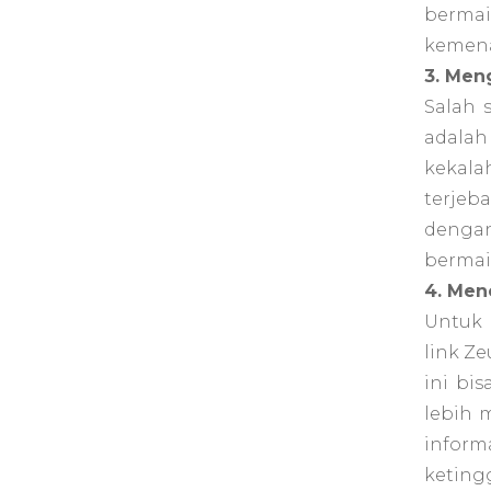
berm
kemen
3. Men
Salah 
adala
kekala
terjeb
dengan
bermai
4. Men
Untuk 
link Ze
ini bi
lebih 
inform
keting