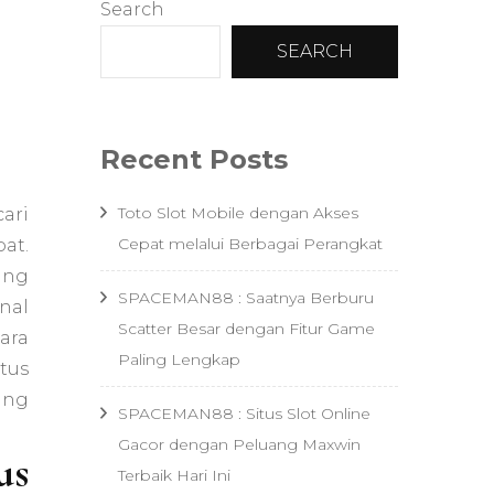
Search
SEARCH
Recent Posts
Toto Slot Mobile dengan Akses
ari
Cepat melalui Berbagai Perangkat
at.
ing
SPACEMAN88 : Saatnya Berburu
enal
Scatter Besar dengan Fitur Game
ara
Paling Lengkap
tus
ang
SPACEMAN88 : Situs Slot Online
Gacor dengan Peluang Maxwin
us
Terbaik Hari Ini