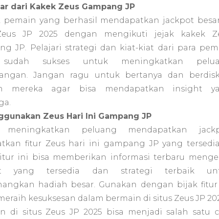
ajar dari Kakek Zeus Gampang JP
 pemain yang berhasil mendapatkan jackpot besar
 Zeus JP 2025 dengan mengikuti jejak kakek Z
g JP. Pelajari strategi dan kiat-kiat dari para pem
sudah sukses untuk meningkatkan pelu
ngan. Jangan ragu untuk bertanya dan berdisk
n mereka agar bisa mendapatkan insight y
ga.
ggunakan Zeus Hari Ini Gampang JP
 meningkatkan peluang mendapatkan jackp
tkan fitur Zeus hari ini gampang JP yang tersedia
 Fitur ini bisa memberikan informasi terbaru menge
ot yang tersedia dan strategi terbaik un
ngkan hadiah besar. Gunakan dengan bijak fitur 
meraih kesuksesan dalam bermain di situs Zeus JP 202
n di situs Zeus JP 2025 bisa menjadi salah satu c