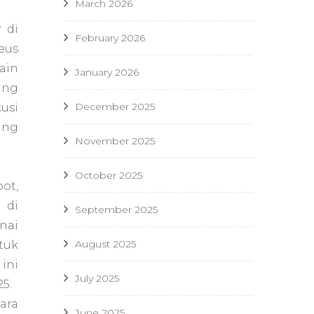
March 2026
 di
February 2026
eus
ain
January 2026
ang
December 2025
usi
ang
November 2025
October 2025
ot,
 di
September 2025
nai
August 2025
tuk
ini
July 2025
5.
ara
June 2025