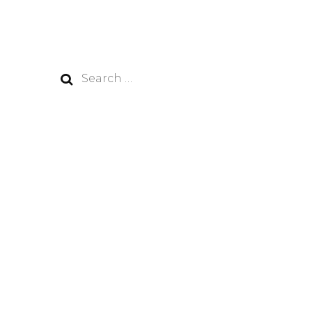
Search
for: