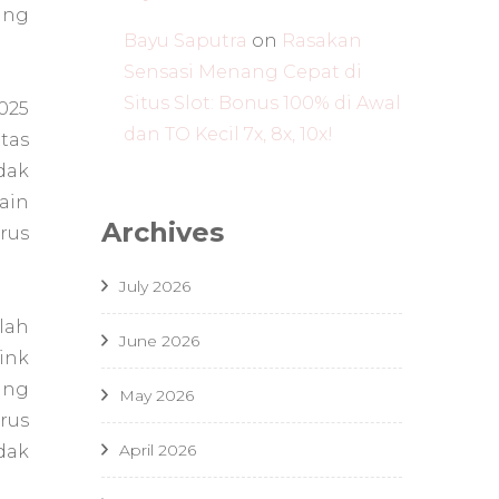
ang
Bayu Saputra
on
Rasakan
Sensasi Menang Cepat di
Situs Slot: Bonus 100% di Awal
025
dan TO Kecil 7x, 8x, 10x!
tas
dak
ain
Archives
rus
July 2026
lah
June 2026
Link
ang
May 2026
rus
April 2026
dak