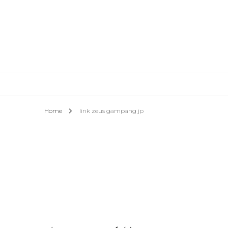
Home
link zeus gampang jp