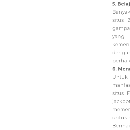
5. Bel
Banyak
situs
gampan
yang 
kemena
denga
berhar
6. Men
Untuk
manfaa
situs.
jackp
memena
untuk 
Bermai