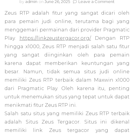
on
by
admin
on
June 26, 2025
Leave a Comment
Situs
Zeus RTP adalah fitur yang sangat dicari oleh
Zeus
RTP
para pemain judi online, terutama bagi yang
Terbaik
menggemari permainan dari provider Pragmatic
dalam
Maxwin
Play.
https://linkzeustergacor.org/
Dengan RTP
x1000
hingga x1000, Zeus RTP menjadi salah satu fitur
Pragmati
yang sangat diinginkan oleh para pemain
Play
karena dapat memberikan keuntungan yang
besar. Namun, tidak semua situs judi online
memiliki Zeus RTP terbaik dalam Maxwin x1000
dari Pragmatic Play. Oleh karena itu, penting
untuk menemukan situs yang tepat untuk dapat
menikmati fitur Zeus RTP ini.
Salah satu situs yang memiliki Zeus RTP terbaik
adalah Situs Zeus Tergacor. Situs ini dikenal
memiliki link Zeus tergacor yang dapat