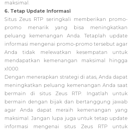
maksimal.
6. Tetap Update Informasi
Situs Zeus RTP seringkali memberikan promo-
promo menarik yang bisa meningkatkan
peluang kemenangan Anda. Tetaplah update
informasi mengenai promo-promo tersebut agar
Anda tidak melewatkan kesempatan untuk
mendapatkan kemenangan maksimal hingga
x1000.
Dengan menerapkan strategi di atas, Anda dapat
meningkatkan peluang kemenangan Anda saat
bermain di situs Zeus RTP. Ingatlah untuk
bermain dengan bijak dan bertanggung jawab
agar Anda dapat meraih kemenangan yang
maksimal. Jangan lupa juga untuk tetap update
informasi mengenai situs Zeus RTP untuk