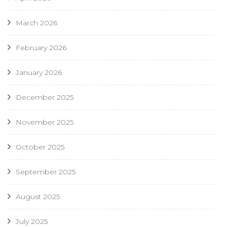
March 2026
February 2026
January 2026
December 2025
November 2025
October 2025
September 2025
August 2025
July 2025