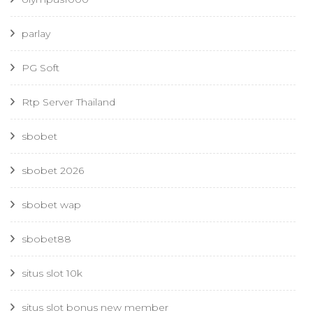
parlay
PG Soft
Rtp Server Thailand
sbobet
sbobet 2026
sbobet wap
sbobet88
situs slot 10k
situs slot bonus new member