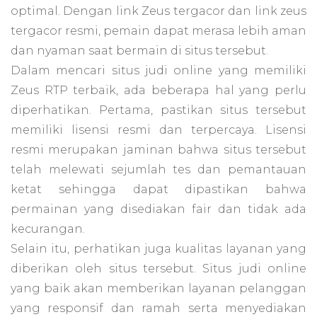
optimal. Dengan link Zeus tergacor dan link zeus
tergacor resmi, pemain dapat merasa lebih aman
dan nyaman saat bermain di situs tersebut.
Dalam mencari situs judi online yang memiliki
Zeus RTP terbaik, ada beberapa hal yang perlu
diperhatikan. Pertama, pastikan situs tersebut
memiliki lisensi resmi dan terpercaya. Lisensi
resmi merupakan jaminan bahwa situs tersebut
telah melewati sejumlah tes dan pemantauan
ketat sehingga dapat dipastikan bahwa
permainan yang disediakan fair dan tidak ada
kecurangan.
Selain itu, perhatikan juga kualitas layanan yang
diberikan oleh situs tersebut. Situs judi online
yang baik akan memberikan layanan pelanggan
yang responsif dan ramah serta menyediakan