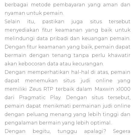
berbagai metode pembayaran yang aman dan
nyaman untuk pemain.
Selain itu, pastikan juga situs tersebut
menyediakan fitur keamanan yang baik untuk
melindungi data pribadi dan keuangan pemain.
Dengan fitur keamanan yang baik, pemain dapat
bermain dengan tenang tanpa perlu khawatir
akan kebocoran data atau kecurangan.
Dengan memperhatikan hal-hal di atas, pemain
dapat menemukan situs judi online yang
memiliki Zeus RTP terbaik dalam Maxwin x1000
dari Pragmatic Play. Dengan situs tersebut,
pemain dapat menikmati permainan judi online
dengan peluang menang yang lebih tinggi dan
pengalaman bermain yang lebih optimal.
Dengan begitu, tunggu apalagi? Segera