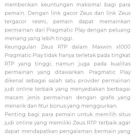
memberikan keuntungan maksimal bagi para
pemain. Dengan link gacor Zeus dan link Zeus
tergacor resmi, pemain dapat memainkan
permainan dari Pragmatic Play dengan peluang
menang yang lebih tinggi.
Keunggulan Zeus RTP dalam Maxwin x1000
Pragmatic Play tidak hanya terletak pada tingkat
RTP yang tinggi, namun juga pada kualitas
permainan yang ditawarkan. Pragmatic Play
dikenal sebagai salah satu provider permainan
judi online terbaik yang menyediakan berbagai
macam jenis permainan dengan grafis yang
menarik dan fitur bonus yang menggiurkan.
Penting bagi para pemain untuk memilih situs
judi online yang memiliki Zeus RTP terbaik agar
dapat mendapatkan pengalaman bermain yang