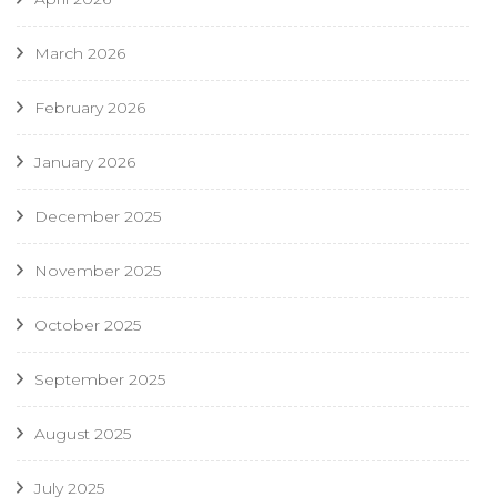
March 2026
February 2026
January 2026
December 2025
November 2025
October 2025
September 2025
August 2025
July 2025