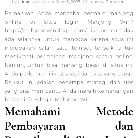
on
by
admin
updated on
June 2, 2025
Leave a Comment
Strate
Pernahkah Anda mencoba bermain mahjong
dan
Tips
online di situs login Mahjong Win?
Mena
https://mahjongwinslogin.com/
Jika belum, tidak
Besar
di
ada salahnya untuk mencoba karena situs ini
Situs
merupakan salah satu tempat terbaik untuk
Login
menikmati permainan mahjong secara online.
Mahj
Win
Namun, untuk bisa menang besar di situs ini,
Anda perlu memiliki strategi dan tips yang tepat.
Berikut ini adalah beberapa strategi dan tips
yang bisa membantu Anda meraih kemenangan
besar di situs login Mahjong Win.
Memahami Metode
Pembayaran dan