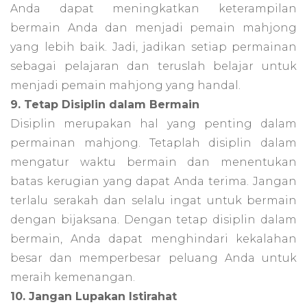
Anda dapat meningkatkan keterampilan
bermain Anda dan menjadi pemain mahjong
yang lebih baik. Jadi, jadikan setiap permainan
sebagai pelajaran dan teruslah belajar untuk
menjadi pemain mahjong yang handal.
9. Tetap Disiplin dalam Bermain
Disiplin merupakan hal yang penting dalam
permainan mahjong. Tetaplah disiplin dalam
mengatur waktu bermain dan menentukan
batas kerugian yang dapat Anda terima. Jangan
terlalu serakah dan selalu ingat untuk bermain
dengan bijaksana. Dengan tetap disiplin dalam
bermain, Anda dapat menghindari kekalahan
besar dan memperbesar peluang Anda untuk
meraih kemenangan.
10. Jangan Lupakan Istirahat