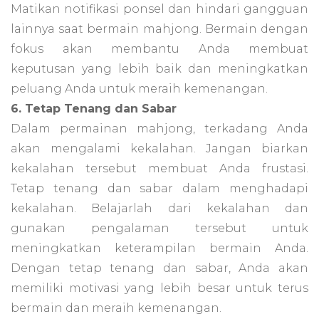
Matikan notifikasi ponsel dan hindari gangguan
lainnya saat bermain mahjong. Bermain dengan
fokus akan membantu Anda membuat
keputusan yang lebih baik dan meningkatkan
peluang Anda untuk meraih kemenangan.
6. Tetap Tenang dan Sabar
Dalam permainan mahjong, terkadang Anda
akan mengalami kekalahan. Jangan biarkan
kekalahan tersebut membuat Anda frustasi.
Tetap tenang dan sabar dalam menghadapi
kekalahan. Belajarlah dari kekalahan dan
gunakan pengalaman tersebut untuk
meningkatkan keterampilan bermain Anda.
Dengan tetap tenang dan sabar, Anda akan
memiliki motivasi yang lebih besar untuk terus
bermain dan meraih kemenangan.