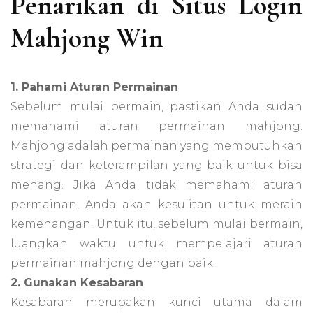
Penarikan di Situs Login
Mahjong Win
1. Pahami Aturan Permainan
Sebelum mulai bermain, pastikan Anda sudah
memahami aturan permainan mahjong.
Mahjong adalah permainan yang membutuhkan
strategi dan keterampilan yang baik untuk bisa
menang. Jika Anda tidak memahami aturan
permainan, Anda akan kesulitan untuk meraih
kemenangan. Untuk itu, sebelum mulai bermain,
luangkan waktu untuk mempelajari aturan
permainan mahjong dengan baik.
2. Gunakan Kesabaran
Kesabaran merupakan kunci utama dalam