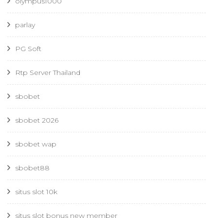
olympus1000
parlay
PG Soft
Rtp Server Thailand
sbobet
sbobet 2026
sbobet wap
sbobet88
situs slot 10k
situs slot bonus new member