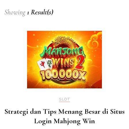
Showing
1 Result(s)
SLOT
Strategi dan Tips Menang Besar di Situs
Login Mahjong Win