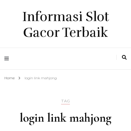
Informasi Slot
Gacor Terbaik
Home
login link mahjong
TAG
login link mahjong