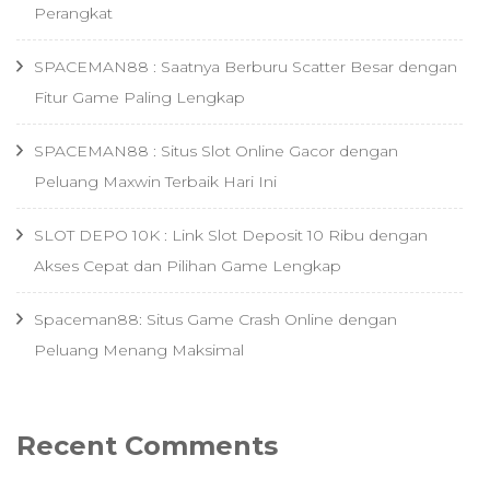
Perangkat
SPACEMAN88 : Saatnya Berburu Scatter Besar dengan
Fitur Game Paling Lengkap
SPACEMAN88 : Situs Slot Online Gacor dengan
Peluang Maxwin Terbaik Hari Ini
SLOT DEPO 10K : Link Slot Deposit 10 Ribu dengan
Akses Cepat dan Pilihan Game Lengkap
Spaceman88: Situs Game Crash Online dengan
Peluang Menang Maksimal
Recent Comments