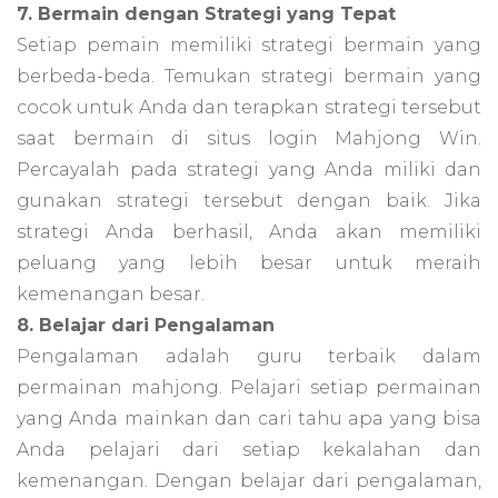
7. Bermain dengan Strategi yang Tepat
Setiap pemain memiliki strategi bermain yang
berbeda-beda. Temukan strategi bermain yang
cocok untuk Anda dan terapkan strategi tersebut
saat bermain di situs login Mahjong Win.
Percayalah pada strategi yang Anda miliki dan
gunakan strategi tersebut dengan baik. Jika
strategi Anda berhasil, Anda akan memiliki
peluang yang lebih besar untuk meraih
kemenangan besar.
8. Belajar dari Pengalaman
Pengalaman adalah guru terbaik dalam
permainan mahjong. Pelajari setiap permainan
yang Anda mainkan dan cari tahu apa yang bisa
Anda pelajari dari setiap kekalahan dan
kemenangan. Dengan belajar dari pengalaman,