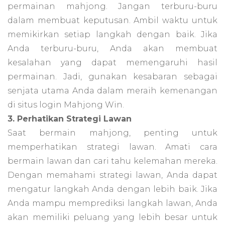
permainan mahjong. Jangan terburu-buru
dalam membuat keputusan. Ambil waktu untuk
memikirkan setiap langkah dengan baik. Jika
Anda terburu-buru, Anda akan membuat
kesalahan yang dapat memengaruhi hasil
permainan. Jadi, gunakan kesabaran sebagai
senjata utama Anda dalam meraih kemenangan
di situs login Mahjong Win.
3. Perhatikan Strategi Lawan
Saat bermain mahjong, penting untuk
memperhatikan strategi lawan. Amati cara
bermain lawan dan cari tahu kelemahan mereka.
Dengan memahami strategi lawan, Anda dapat
mengatur langkah Anda dengan lebih baik. Jika
Anda mampu memprediksi langkah lawan, Anda
akan memiliki peluang yang lebih besar untuk