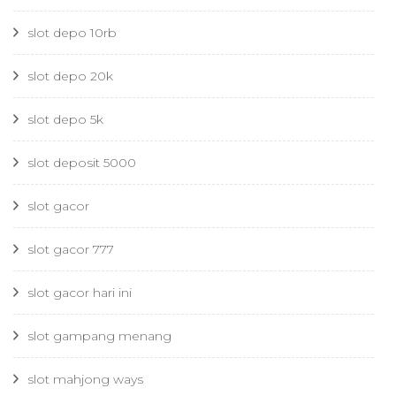
slot depo 10rb
slot depo 20k
slot depo 5k
slot deposit 5000
slot gacor
slot gacor 777
slot gacor hari ini
slot gampang menang
slot mahjong ways