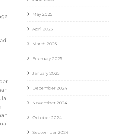
May 2025
aga
April 2025
adi
March 2025
February 2025
January 2025
der
December 2024
nan
ulai
November 2024
.
han
October 2024
uai
September 2024