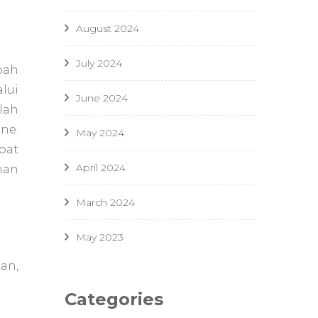
August 2024
July 2024
bah
lui
June 2024
lah
ne.
May 2024
pat
April 2024
nan
March 2024
May 2023
an,
Categories