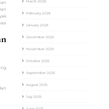
March 2026
kan
ran
February 2026
yak
asi
January 2026
an
December 2025
November 2025
October 2025
ung
September 2025
August 2025
dan
July 2025
June 2025