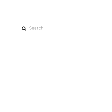
Search
for: