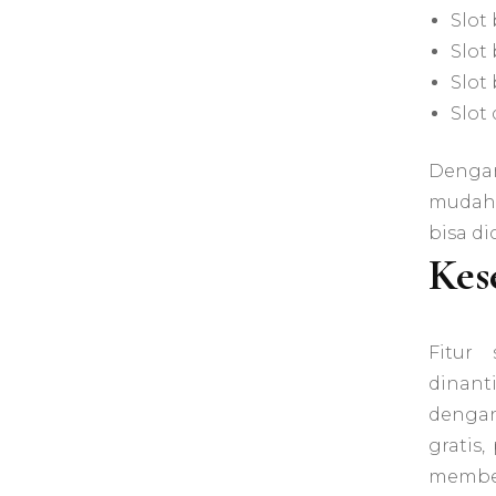
Slot
Slot
Slot
Slot 
Denga
mudah 
bisa di
Kes
Fitur
dinant
dengan
gratis
member