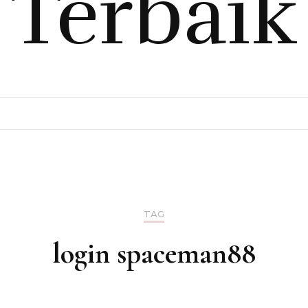
Terbaik
TAG
login spaceman88