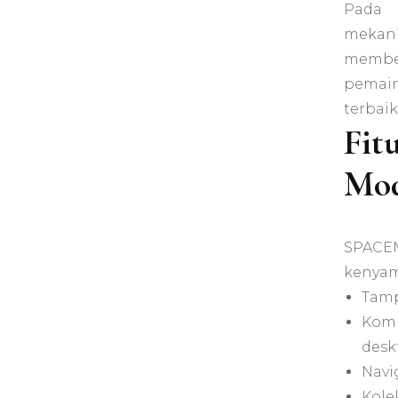
Pada 
mekan
member
pemai
terbaik
Fit
Mo
SPACEM
kenyam
Tamp
Komp
desk
Navi
Kole