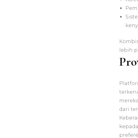
Pemb
Sis
ken
Kombin
lebih 
Pro
Platf
terken
mereka.
dari t
Kebera
kepada
prefer