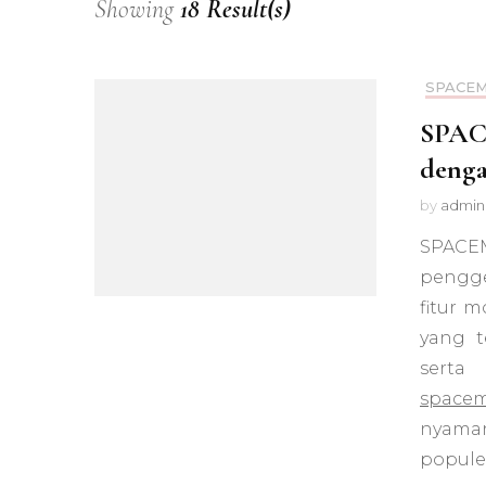
Showing
18 Result(s)
SPACE
SPACE
denga
by
admin
SPACE
pengge
fitur 
yang t
serta
space
nyaman
popul