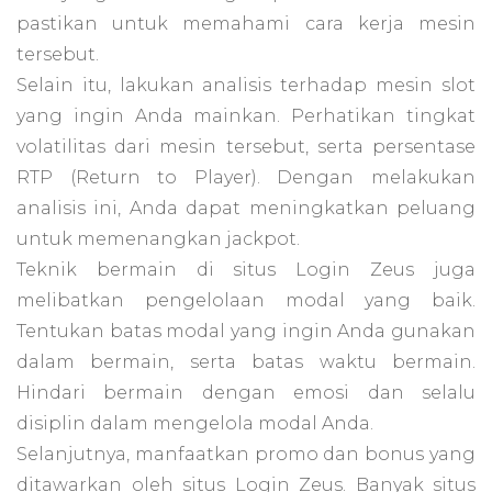
pastikan untuk memahami cara kerja mesin
tersebut.
Selain itu, lakukan analisis terhadap mesin slot
yang ingin Anda mainkan. Perhatikan tingkat
volatilitas dari mesin tersebut, serta persentase
RTP (Return to Player). Dengan melakukan
analisis ini, Anda dapat meningkatkan peluang
untuk memenangkan jackpot.
Teknik bermain di situs Login Zeus juga
melibatkan pengelolaan modal yang baik.
Tentukan batas modal yang ingin Anda gunakan
dalam bermain, serta batas waktu bermain.
Hindari bermain dengan emosi dan selalu
disiplin dalam mengelola modal Anda.
Selanjutnya, manfaatkan promo dan bonus yang
ditawarkan oleh situs Login Zeus. Banyak situs