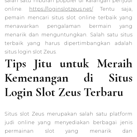
salah satu hiburan populer di kalangan penjudi
Situs
online.
https://loginslotzeus.net/
Tentu saja,
Login
Slot
pemain mencari situs slot online terbaik yang
Zeus
menawarkan pengalaman bermain yang
Resmi
menarik dan menguntungkan. Salah satu situs
yang
Mudah
terbaik yang harus dipertimbangkan adalah
Menang
situs login slot Zeus.
Tips Jitu untuk Meraih
Kemenangan di Situs
Login Slot Zeus Terbaru
Situs slot Zeus merupakan salah satu platform
judi online yang menyediakan berbagai jenis
permainan slot yang menarik dan