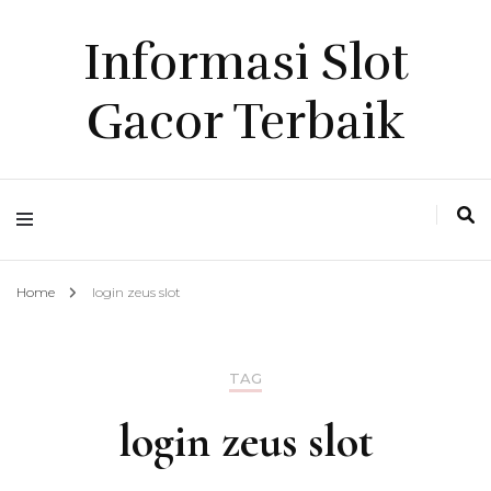
Informasi Slot
Gacor Terbaik
Home
login zeus slot
TAG
login zeus slot