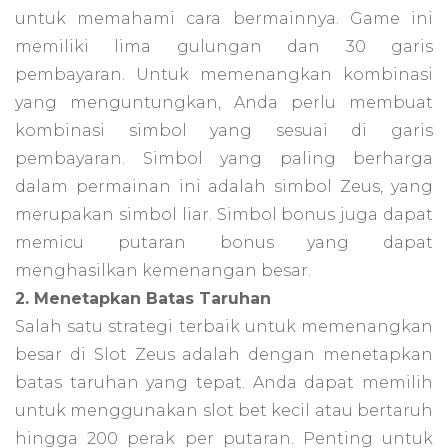
untuk memahami cara bermainnya. Game ini
memiliki lima gulungan dan 30 garis
pembayaran. Untuk memenangkan kombinasi
yang menguntungkan, Anda perlu membuat
kombinasi simbol yang sesuai di garis
pembayaran. Simbol yang paling berharga
dalam permainan ini adalah simbol Zeus, yang
merupakan simbol liar. Simbol bonus juga dapat
memicu putaran bonus yang dapat
menghasilkan kemenangan besar.
2. Menetapkan Batas Taruhan
Salah satu strategi terbaik untuk memenangkan
besar di Slot Zeus adalah dengan menetapkan
batas taruhan yang tepat. Anda dapat memilih
untuk menggunakan slot bet kecil atau bertaruh
hingga 200 perak per putaran. Penting untuk