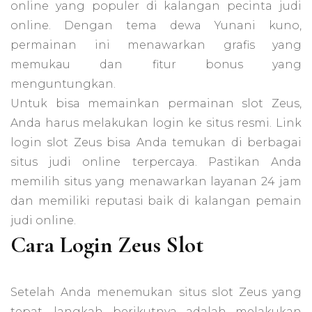
online yang populer di kalangan pecinta judi
online. Dengan tema dewa Yunani kuno,
permainan ini menawarkan grafis yang
memukau dan fitur bonus yang
menguntungkan.
Untuk bisa memainkan permainan slot Zeus,
Anda harus melakukan login ke situs resmi. Link
login slot Zeus bisa Anda temukan di berbagai
situs judi online terpercaya. Pastikan Anda
memilih situs yang menawarkan layanan 24 jam
dan memiliki reputasi baik di kalangan pemain
judi online.
Cara Login Zeus Slot
Setelah Anda menemukan situs slot Zeus yang
tepat, langkah berikutnya adalah melakukan