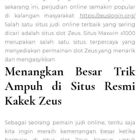
Strategi
sekarang ini, perjudian online semakin popular
Terbaik
di kalangan masyarakat.
https://zeuslogin.org/
di
Situs
Salah satu situs judi online terbaik yang sering
Maxwin
dicari adalah situs slot Zeus. Situs Maxwin x1000
x1000
merupakan salah satu situs terpercaya yang
Hari
Ini
menyediakan permainan slot Zeus yang menarik
dan mengasyikkan.
Menangkan Besar Trik
Ampuh di Situs Resmi
Kakek Zeus
Sebagai seorang pemain judi online, tentu saja
kita ingin meraih kemenangan besar ketika