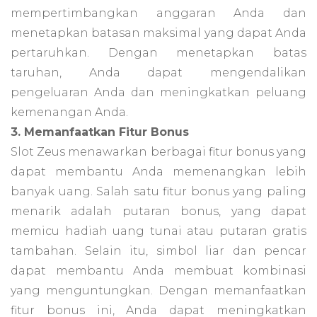
mempertimbangkan anggaran Anda dan
menetapkan batasan maksimal yang dapat Anda
pertaruhkan. Dengan menetapkan batas
taruhan, Anda dapat mengendalikan
pengeluaran Anda dan meningkatkan peluang
kemenangan Anda.
3. Memanfaatkan Fitur Bonus
Slot Zeus menawarkan berbagai fitur bonus yang
dapat membantu Anda memenangkan lebih
banyak uang. Salah satu fitur bonus yang paling
menarik adalah putaran bonus, yang dapat
memicu hadiah uang tunai atau putaran gratis
tambahan. Selain itu, simbol liar dan pencar
dapat membantu Anda membuat kombinasi
yang menguntungkan. Dengan memanfaatkan
fitur bonus ini, Anda dapat meningkatkan