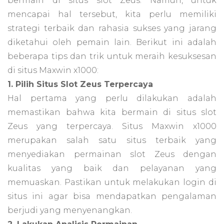
bermain di situs slot Zeus. Namun, untuk
mencapai hal tersebut, kita perlu memiliki
strategi terbaik dan rahasia sukses yang jarang
diketahui oleh pemain lain. Berikut ini adalah
beberapa tips dan trik untuk meraih kesuksesan
di situs Maxwin x1000:
1. Pilih Situs Slot Zeus Terpercaya
Hal pertama yang perlu dilakukan adalah
memastikan bahwa kita bermain di situs slot
Zeus yang terpercaya. Situs Maxwin x1000
merupakan salah satu situs terbaik yang
menyediakan permainan slot Zeus dengan
kualitas yang baik dan pelayanan yang
memuaskan. Pastikan untuk melakukan login di
situs ini agar bisa mendapatkan pengalaman
berjudi yang menyenangkan.