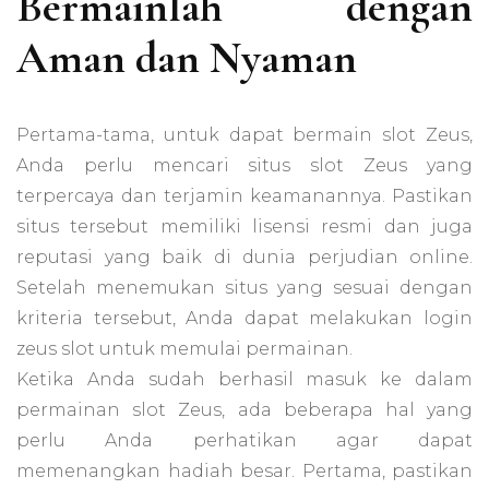
Bermainlah dengan
Aman dan Nyaman
Pertama-tama, untuk dapat bermain slot Zeus,
Anda perlu mencari situs slot Zeus yang
terpercaya dan terjamin keamanannya. Pastikan
situs tersebut memiliki lisensi resmi dan juga
reputasi yang baik di dunia perjudian online.
Setelah menemukan situs yang sesuai dengan
kriteria tersebut, Anda dapat melakukan login
zeus slot untuk memulai permainan.
Ketika Anda sudah berhasil masuk ke dalam
permainan slot Zeus, ada beberapa hal yang
perlu Anda perhatikan agar dapat
memenangkan hadiah besar. Pertama, pastikan