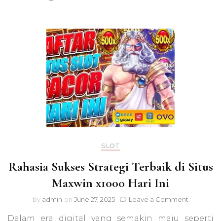
SLOT
Rahasia Sukses Strategi Terbaik di Situs
Maxwin x1000 Hari Ini
on
by
admin
on
June 27, 2025
Leave a Comment
Rahasia
Dalam era digital yang semakin maju seperti
Sukses