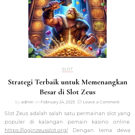
SLOT
Strategi Terbaik untuk Memenangkan
Besar di Slot Zeus
on
by
admin
on
February 24, 2025
Leave a Comment
Strateg
Slot Zeus adalah salah satu permainan slot yang
Terbaik
untuk
populer di kalangan pemain kasino online.
Memen
https://loginzeusslot.org/
Dengan tema dewa
Besar