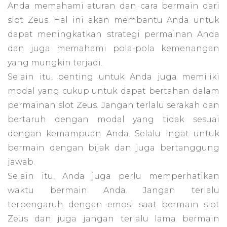
Anda memahami aturan dan cara bermain dari
slot Zeus. Hal ini akan membantu Anda untuk
dapat meningkatkan strategi permainan Anda
dan juga memahami pola-pola kemenangan
yang mungkin terjadi.
Selain itu, penting untuk Anda juga memiliki
modal yang cukup untuk dapat bertahan dalam
permainan slot Zeus. Jangan terlalu serakah dan
bertaruh dengan modal yang tidak sesuai
dengan kemampuan Anda. Selalu ingat untuk
bermain dengan bijak dan juga bertanggung
jawab.
Selain itu, Anda juga perlu memperhatikan
waktu bermain Anda. Jangan terlalu
terpengaruh dengan emosi saat bermain slot
Zeus dan juga jangan terlalu lama bermain