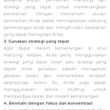
seksama aturan permainan Mahjong dan
strategi yang tepat untuk memenangkan
permainan. Dengan memahami aturan
permainan, Anda dapat meningkatkan peluang
kemenangan Anda dan menghindari kesalahan
yang dapat merugikan Anda.
3. Gunakan strategi yang tepat
Agar dapat meraih kemenangan di situs
Mahjong terbaik, Anda perlu menggunakan
strategi yang tepat. Salah satu strategi yang
dapat Anda gunakan adalah mengamati
gerakan lawan dan memprediksi langkah
selanjutnya. Selain itu, Anda juga dapat
menggunakan teknik bluffing untuk
memperdaya lawan dan meraih kemenangan.
4. Bermain dengan fokus dan konsentrasi