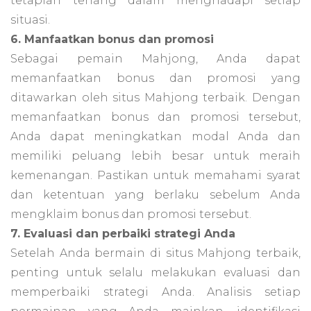
tetaplah tenang dalam menghadapi setiap
situasi.
6. Manfaatkan bonus dan promosi
Sebagai pemain Mahjong, Anda dapat
memanfaatkan bonus dan promosi yang
ditawarkan oleh situs Mahjong terbaik. Dengan
memanfaatkan bonus dan promosi tersebut,
Anda dapat meningkatkan modal Anda dan
memiliki peluang lebih besar untuk meraih
kemenangan. Pastikan untuk memahami syarat
dan ketentuan yang berlaku sebelum Anda
mengklaim bonus dan promosi tersebut.
7. Evaluasi dan perbaiki strategi Anda
Setelah Anda bermain di situs Mahjong terbaik,
penting untuk selalu melakukan evaluasi dan
memperbaiki strategi Anda. Analisis setiap