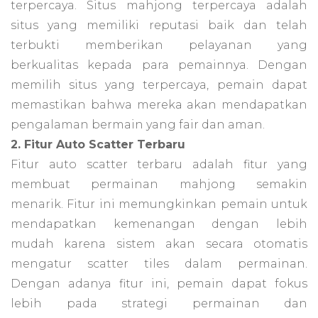
terpercaya. Situs mahjong terpercaya adalah
situs yang memiliki reputasi baik dan telah
terbukti memberikan pelayanan yang
berkualitas kepada para pemainnya. Dengan
memilih situs yang terpercaya, pemain dapat
memastikan bahwa mereka akan mendapatkan
pengalaman bermain yang fair dan aman.
2. Fitur Auto Scatter Terbaru
Fitur auto scatter terbaru adalah fitur yang
membuat permainan mahjong semakin
menarik. Fitur ini memungkinkan pemain untuk
mendapatkan kemenangan dengan lebih
mudah karena sistem akan secara otomatis
mengatur scatter tiles dalam permainan.
Dengan adanya fitur ini, pemain dapat fokus
lebih pada strategi permainan dan