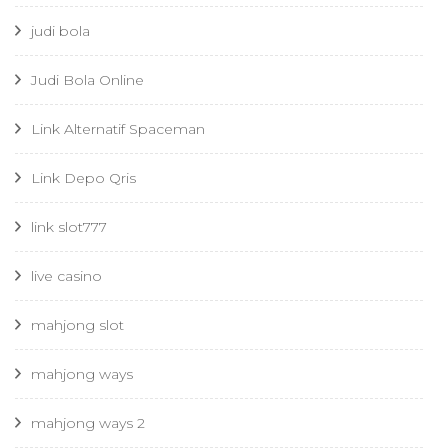
judi bola
Judi Bola Online
Link Alternatif Spaceman
Link Depo Qris
link slot777
live casino
mahjong slot
mahjong ways
mahjong ways 2