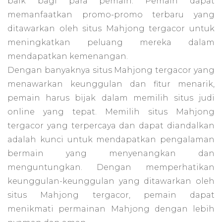
baik bagi para pemain. Pemain dapat
memanfaatkan promo-promo terbaru yang
ditawarkan oleh situs Mahjong tergacor untuk
meningkatkan peluang mereka dalam
mendapatkan kemenangan.
Dengan banyaknya situs Mahjong tergacor yang
menawarkan keunggulan dan fitur menarik,
pemain harus bijak dalam memilih situs judi
online yang tepat. Memilih situs Mahjong
tergacor yang terpercaya dan dapat diandalkan
adalah kunci untuk mendapatkan pengalaman
bermain yang menyenangkan dan
menguntungkan. Dengan memperhatikan
keunggulan-keunggulan yang ditawarkan oleh
situs Mahjong tergacor, pemain dapat
menikmati permainan Mahjong dengan lebih