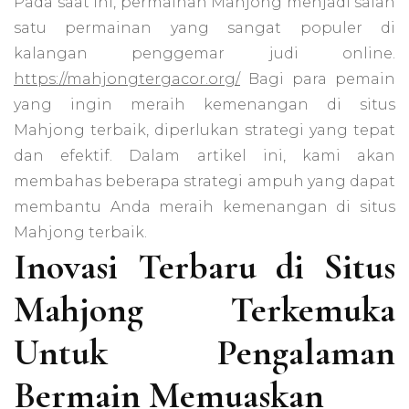
Pada saat ini, permainan Mahjong menjadi salah
Ampuh
untuk
satu permainan yang sangat populer di
Meraih
kalangan penggemar judi online.
Kemenang
di
https://mahjongtergacor.org/
Bagi para pemain
Situs
yang ingin meraih kemenangan di situs
Mahjong
Mahjong terbaik, diperlukan strategi yang tepat
Terbaik
dan efektif. Dalam artikel ini, kami akan
membahas beberapa strategi ampuh yang dapat
membantu Anda meraih kemenangan di situs
Mahjong terbaik.
Inovasi Terbaru di Situs
Mahjong Terkemuka
Untuk Pengalaman
Bermain Memuaskan