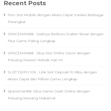
Recent Posts
Toto Slot Mobile dengan Akses Cepat melalui Berbagai
Perangkat
SPACEMAN88 : Saatnya Berburu Scatter Besar dengan
Fitur Game Paling Lengkap
SPACEMAN88 : Situs Slot Online Gacor dengan
Peluang Maxwin Terbaik Hari Ini
SLOT DEPO 10K : Link Slot Deposit 10 Ribu dengan
Akses Cepat dan Pilihan Game Lengkap
Spaceman88: Situs Game Crash Online dengan
Peluang Menang Maksimal