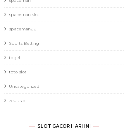
spaceman
spaceman slot
spaceman88
Sports Betting
togel
toto slot
Uncategorized
zeus slot
SLOT GACOR HARI INI