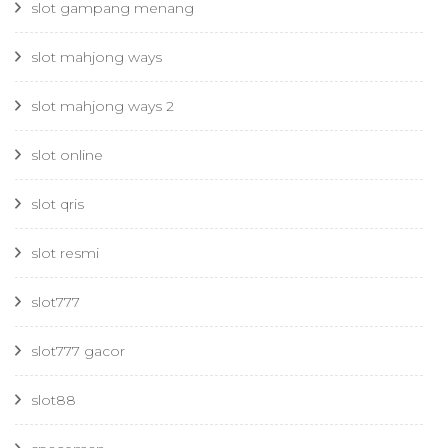
slot gampang menang
slot mahjong ways
slot mahjong ways 2
slot online
slot qris
slot resmi
slot777
slot777 gacor
slot88