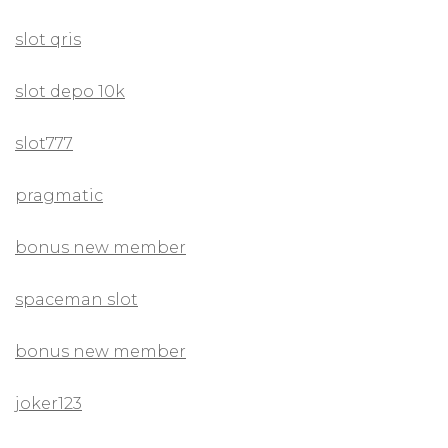
slot qris
slot depo 10k
slot777
pragmatic
bonus new member
spaceman slot
bonus new member
joker123