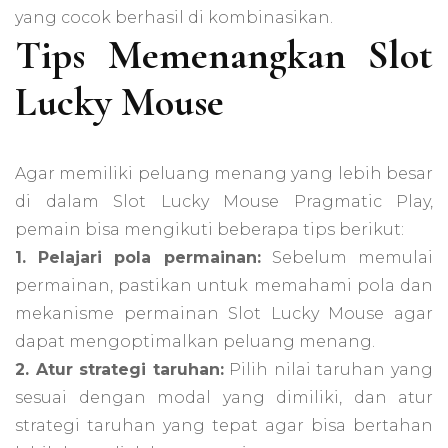
yang cocok berhasil di kombinasikan.
Tips Memenangkan Slot
Lucky Mouse
Agar memiliki peluang menang yang lebih besar
di dalam Slot Lucky Mouse Pragmatic Play,
pemain bisa mengikuti beberapa tips berikut:
1. Pelajari pola permainan:
Sebelum memulai
permainan, pastikan untuk memahami pola dan
mekanisme permainan Slot Lucky Mouse agar
dapat mengoptimalkan peluang menang.
2. Atur strategi taruhan:
Pilih nilai taruhan yang
sesuai dengan modal yang dimiliki, dan atur
strategi taruhan yang tepat agar bisa bertahan