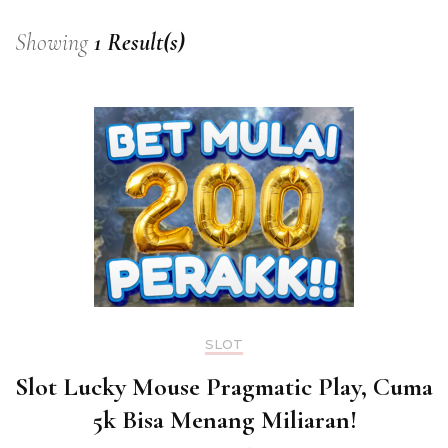
Showing
1 Result(s)
SLOT
Slot Lucky Mouse Pragmatic Play, Cuma
5k Bisa Menang Miliaran!