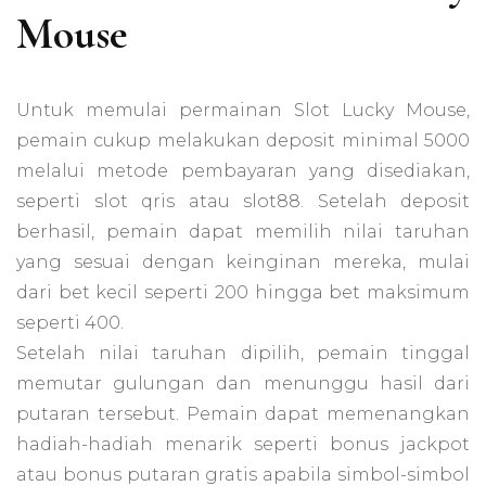
Mouse
Untuk memulai permainan Slot Lucky Mouse,
pemain cukup melakukan deposit minimal 5000
melalui metode pembayaran yang disediakan,
seperti slot qris atau slot88. Setelah deposit
berhasil, pemain dapat memilih nilai taruhan
yang sesuai dengan keinginan mereka, mulai
dari bet kecil seperti 200 hingga bet maksimum
seperti 400.
Setelah nilai taruhan dipilih, pemain tinggal
memutar gulungan dan menunggu hasil dari
putaran tersebut. Pemain dapat memenangkan
hadiah-hadiah menarik seperti bonus jackpot
atau bonus putaran gratis apabila simbol-simbol