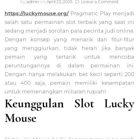
on
by
admin
on
April 23, 2025
Leave a Comment
Slot
https://luckymouse.org/
Pragmatic Play menjadi
Lucky
Mouse
salah satu permainan slot terbaik yang saat ini
Pragmati
sedang menjadi sorotan para pecinta judi online.
Play,
Cuma
Dengan konsep yang menarik dan fitur-fitur
5k
yang menggiurkan, tidak heran jika banyak
Bisa
pemain yang tertarik untuk mencoba
Menang
Miliaran!
peruntungannya di dalam permainan ini.
Dengan hanya melakukan bet kecil seperti 200
atau 400 saja, pemain memiliki kesempatan
untuk memenangkan miliaran rupiah!
Keunggulan Slot Lucky
Mouse