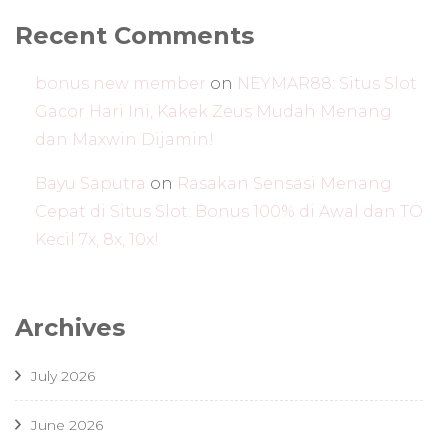
Recent Comments
bonus new member
on
NEYMAR88: Situs Slot
Gacor Hari Ini, Kakek Zeus Mudah Menang
dan Maxwin Dijamin!
Bayu Saputra
on
Rasakan Sensasi Menang
Cepat di Situs Slot: Bonus 100% di Awal dan TO
Kecil 7x, 8x, 10x!
Archives
July 2026
June 2026