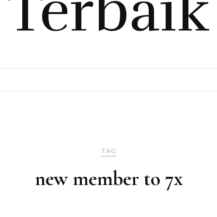
Terbaik
TAG
new member to 7x