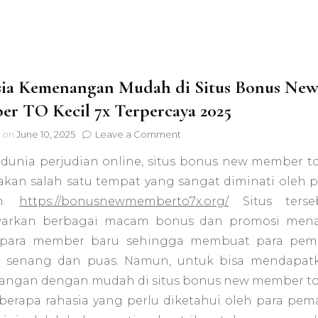
ia Kemenangan Mudah di Situs Bonus Ne
r TO Kecil 7x Terpercaya 2025
on
on
June 10, 2025
Leave a Comment
Rahasia
dunia perjudian online, situs bonus new member to
Kemenangan
Mudah
kan salah satu tempat yang sangat diminati oleh p
di
in.
https://bonusnewmemberto7x.org/
Situs terse
Situs
Bonus
arkan berbagai macam bonus dan promosi mena
New
 para member baru sehingga membuat para pem
Member
 senang dan puas. Namun, untuk bisa mendapat
TO
Kecil
ngan dengan mudah di situs bonus new member to 
7x
berapa rahasia yang perlu diketahui oleh para pema
Terpercaya