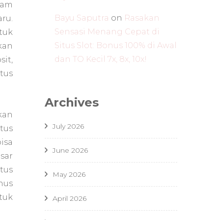
cam
Bayu Saputra
on
Rasakan
ru.
Sensasi Menang Cepat di
tuk
Situs Slot: Bonus 100% di Awal
kan
dan TO Kecil 7x, 8x, 10x!
it,
tus
Archives
kan
July 2026
tus
isa
June 2026
sar
tus
May 2026
nus
tuk
April 2026