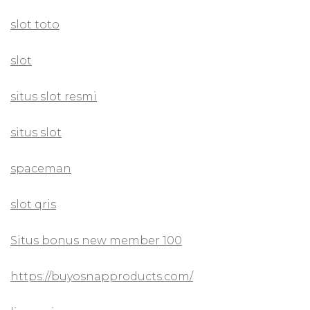
slot toto
slot
situs slot resmi
situs slot
spaceman
slot qris
Situs bonus new member 100
https://buyosnapproducts.com/