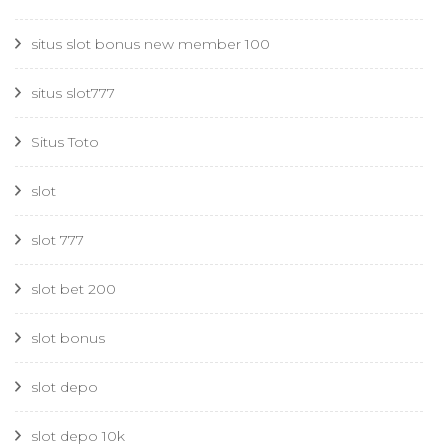
situs slot bonus new member 100
situs slot777
Situs Toto
slot
slot 777
slot bet 200
slot bonus
slot depo
slot depo 10k