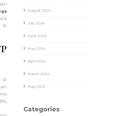
gan
August 2024
ega
ara
July 2024
 di
June 2024
TP
May 2024
April 2024
March 2024
 di
May 2023
kan
ame
8%,
Categories
000