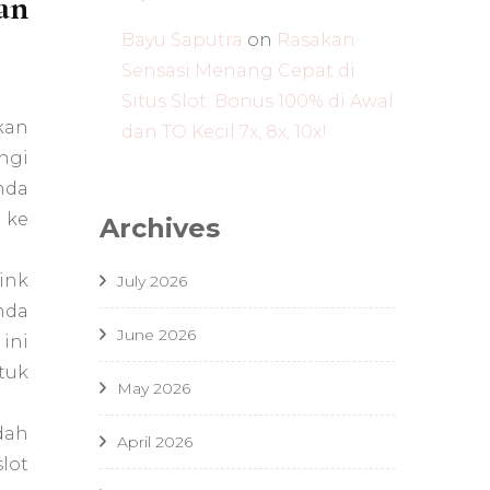
an
Bayu Saputra
on
Rasakan
Sensasi Menang Cepat di
Situs Slot: Bonus 100% di Awal
kan
dan TO Kecil 7x, 8x, 10x!
ngi
nda
 ke
Archives
ink
July 2026
nda
June 2026
ini
tuk
May 2026
.
dah
April 2026
lot