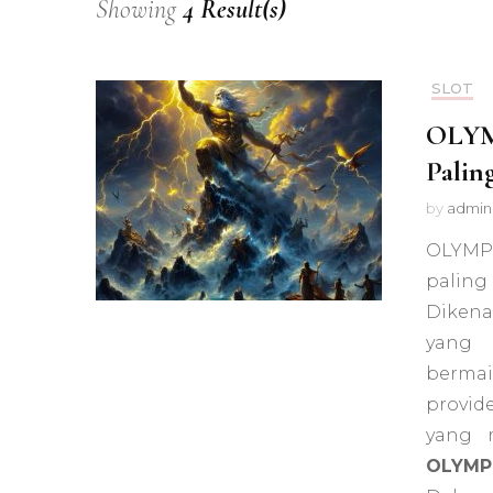
Showing
4 Result(s)
SLOT
OLYMP
Palin
by
admin
OLYMPU
paling
Dikena
yang 
bermai
provid
yang 
OLYMP