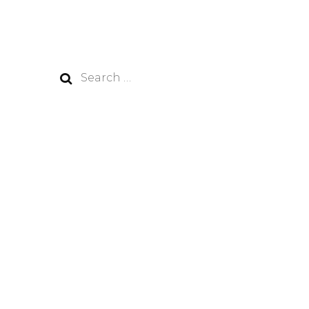
Search
for: