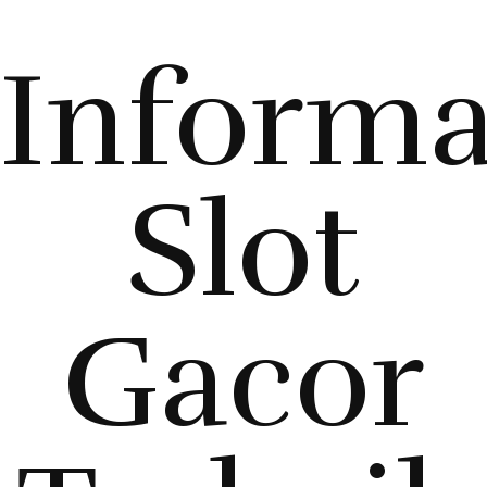
Informa
Slot
Gacor