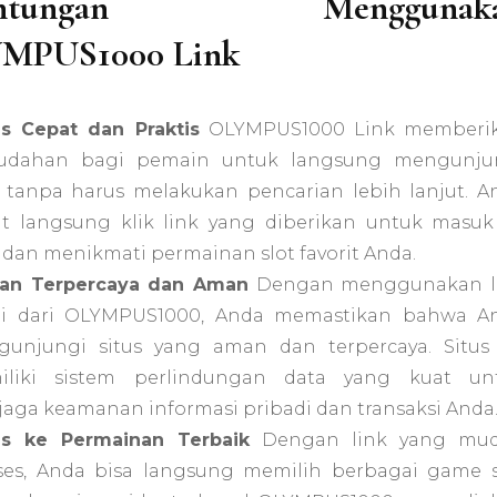
untungan Menggunak
MPUS1000 Link
s Cepat dan Praktis
OLYMPUS1000 Link memberi
udahan bagi pemain untuk langsung mengunju
s tanpa harus melakukan pencarian lebih lanjut. A
t langsung klik link yang diberikan untuk masuk
s dan menikmati permainan slot favorit Anda.
an Terpercaya dan Aman
Dengan menggunakan l
mi dari OLYMPUS1000, Anda memastikan bahwa A
unjungi situs yang aman dan terpercaya. Situs 
iliki sistem perlindungan data yang kuat un
aga keamanan informasi pribadi dan transaksi Anda
s ke Permainan Terbaik
Dengan link yang mu
ses, Anda bisa langsung memilih berbagai game s