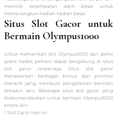
memiliki kesempatan lebih besar untuk
memenangkan hadiah-hadiah besar.
Situs Slot Gacor untuk
Bermain Olympus1000
Untuk memainkan slot Olympus1000 dan demo
gratis Hades, pemain dapat bergabung di situs
slot gacor terpercaya. Situs slot gacor
menawarkan berbagai bonus dan promosi
menarik yang membuat pengalaman bermain
semakin seru. Beberapa situs slot gacor yang
direkomendasikan untuk bermain Olympus1000
antara lain:
1. Slot Gacor Hari Ini