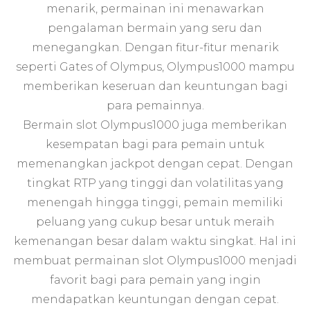
menarik, permainan ini menawarkan
pengalaman bermain yang seru dan
menegangkan. Dengan fitur-fitur menarik
seperti Gates of Olympus, Olympus1000 mampu
memberikan keseruan dan keuntungan bagi
para pemainnya.
Bermain slot Olympus1000 juga memberikan
kesempatan bagi para pemain untuk
memenangkan jackpot dengan cepat. Dengan
tingkat RTP yang tinggi dan volatilitas yang
menengah hingga tinggi, pemain memiliki
peluang yang cukup besar untuk meraih
kemenangan besar dalam waktu singkat. Hal ini
membuat permainan slot Olympus1000 menjadi
favorit bagi para pemain yang ingin
mendapatkan keuntungan dengan cepat.