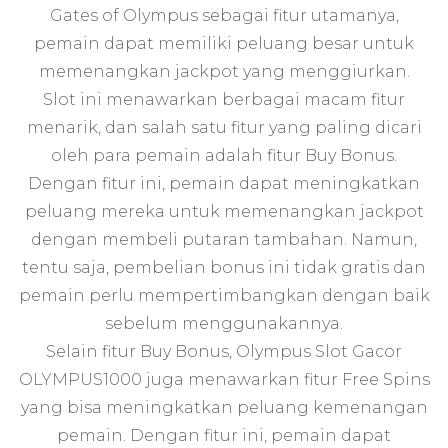
Gates of Olympus sebagai fitur utamanya,
pemain dapat memiliki peluang besar untuk
memenangkan jackpot yang menggiurkan.
Slot ini menawarkan berbagai macam fitur
menarik, dan salah satu fitur yang paling dicari
oleh para pemain adalah fitur Buy Bonus.
Dengan fitur ini, pemain dapat meningkatkan
peluang mereka untuk memenangkan jackpot
dengan membeli putaran tambahan. Namun,
tentu saja, pembelian bonus ini tidak gratis dan
pemain perlu mempertimbangkan dengan baik
sebelum menggunakannya.
Selain fitur Buy Bonus, Olympus Slot Gacor
OLYMPUS1000 juga menawarkan fitur Free Spins
yang bisa meningkatkan peluang kemenangan
pemain. Dengan fitur ini, pemain dapat