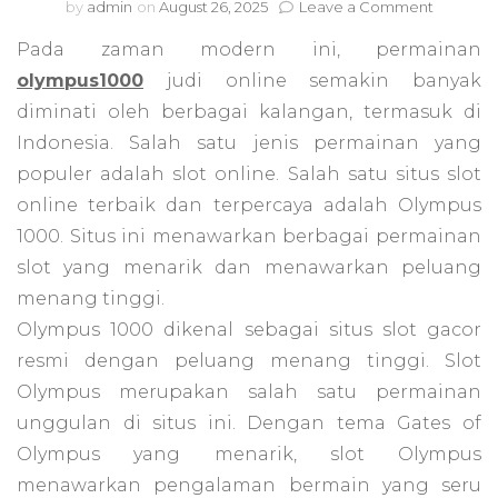
on
by
admin
on
August 26, 2025
Leave a Comment
OLYMPU
Pada zaman modern ini, permainan
1000:
Situs
olympus1000
judi online semakin banyak
Slot
diminati oleh berbagai kalangan, termasuk di
Gacor
Resmi
Indonesia. Salah satu jenis permainan yang
dengan
populer adalah slot online. Salah satu situs slot
Peluang
online terbaik dan terpercaya adalah Olympus
Menang
Tinggi
1000. Situs ini menawarkan berbagai permainan
slot yang menarik dan menawarkan peluang
menang tinggi.
Olympus 1000 dikenal sebagai situs slot gacor
resmi dengan peluang menang tinggi. Slot
Olympus merupakan salah satu permainan
unggulan di situs ini. Dengan tema Gates of
Olympus yang menarik, slot Olympus
menawarkan pengalaman bermain yang seru