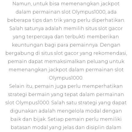
Namun, untuk bisa memenangkan jackpot
dalam permainan slot Olympus1000, ada
beberapa tips dan trik yang perlu diperhatikan.
Salah satunya adalah memilih situs slot gacor
yang terpercaya dan terbukti memberikan
keuntungan bagi para pemainnya. Dengan
bergabung di situs slot gacor yang rekomendasi,
pemain dapat memaksimalkan peluang untuk
memenangkan jackpot dalam permainan slot
Olympus1000.
Selain itu, pemain juga perlu memperhatikan
strategi bermain yang tepat dalam permainan
slot Olympus1000. Salah satu strategi yang dapat
digunakan adalah mengelola modal dengan
baik dan bijak. Setiap pemain perlu memiliki
batasan modal yang jelas dan disiplin dalam