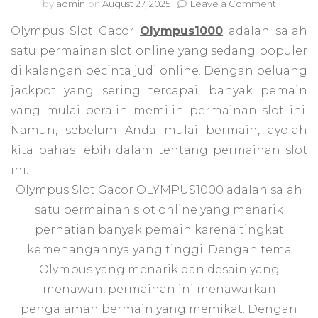
on
by
admin
on
August 27, 2025
Leave a Comment
Slot
Olympus Slot Gacor
Olympus1000
adalah salah
Gacor
OLYMPUS
satu permainan slot online yang sedang populer
Peluang
di kalangan pecinta judi online. Dengan peluang
Jackpot
yang
jackpot yang sering tercapai, banyak pemain
Sering
yang mulai beralih memilih permainan slot ini.
Tercapai
Namun, sebelum Anda mulai bermain, ayolah
kita bahas lebih dalam tentang permainan slot
ini.
Olympus Slot Gacor OLYMPUS1000 adalah salah
satu permainan slot online yang menarik
perhatian banyak pemain karena tingkat
kemenangannya yang tinggi. Dengan tema
Olympus yang menarik dan desain yang
menawan, permainan ini menawarkan
pengalaman bermain yang memikat. Dengan