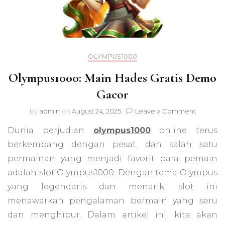
OLYMPUS1000
Olympus1000: Main Hades Gratis Demo
Gacor
on
by
admin
on
August 24, 2025
Leave a Comment
Olympus
Dunia perjudian
olympus1000
online terus
Main
Hades
berkembang dengan pesat, dan salah satu
Gratis
permainan yang menjadi favorit para pemain
Demo
Gacor
adalah slot Olympus1000. Dengan tema Olympus
yang legendaris dan menarik, slot ini
menawarkan pengalaman bermain yang seru
dan menghibur. Dalam artikel ini, kita akan