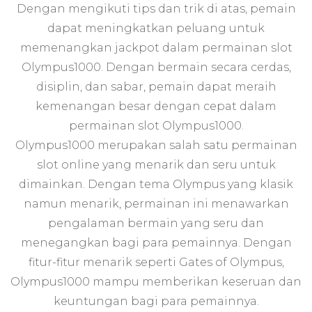
Dengan mengikuti tips dan trik di atas, pemain
dapat meningkatkan peluang untuk
memenangkan jackpot dalam permainan slot
Olympus1000. Dengan bermain secara cerdas,
disiplin, dan sabar, pemain dapat meraih
kemenangan besar dengan cepat dalam
permainan slot Olympus1000.
Olympus1000 merupakan salah satu permainan
slot online yang menarik dan seru untuk
dimainkan. Dengan tema Olympus yang klasik
namun menarik, permainan ini menawarkan
pengalaman bermain yang seru dan
menegangkan bagi para pemainnya. Dengan
fitur-fitur menarik seperti Gates of Olympus,
Olympus1000 mampu memberikan keseruan dan
keuntungan bagi para pemainnya.