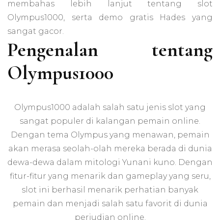
membahas lebih lanjut tentang slot
Olympus1000, serta demo gratis Hades yang
sangat gacor.
Pengenalan tentang
Olympus1000
Olympus1000 adalah salah satu jenis slot yang
sangat populer di kalangan pemain online.
Dengan tema Olympus yang menawan, pemain
akan merasa seolah-olah mereka berada di dunia
dewa-dewa dalam mitologi Yunani kuno. Dengan
fitur-fitur yang menarik dan gameplay yang seru,
slot ini berhasil menarik perhatian banyak
pemain dan menjadi salah satu favorit di dunia
perjudian online.