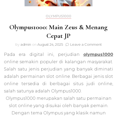
OLYMPUS1000
Olympus1000: Main Zeus & Menang
Cepat JP
on
by
admin
on
August 24, 2025
Leave a Comment
Olympus
Pada era digital ini, perjudian
olympus1000
Main
Zeus
online semakin populer di kalangan masyarakat.
&
Salah satu jenis perjudian yang banyak diminati
Menang
Cepat
adalah permainan slot online. Berbagai jenis slot
JP
online tersedia di berbagai situs judi online,
salah satunya adalah Olympus1000.
Olympus1000 merupakan salah satu permainan
slot online yang disukai oleh banyak pemain.
Dengan tema Olympus yang klasik namun