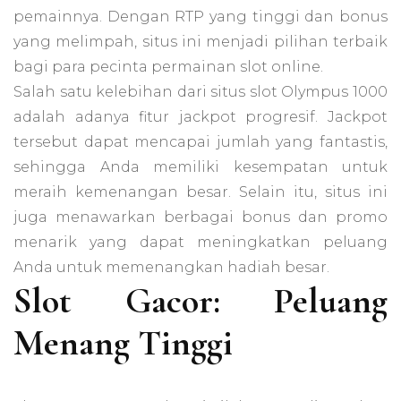
pemainnya. Dengan RTP yang tinggi dan bonus
yang melimpah, situs ini menjadi pilihan terbaik
bagi para pecinta permainan slot online.
Salah satu kelebihan dari situs slot Olympus 1000
adalah adanya fitur jackpot progresif. Jackpot
tersebut dapat mencapai jumlah yang fantastis,
sehingga Anda memiliki kesempatan untuk
meraih kemenangan besar. Selain itu, situs ini
juga menawarkan berbagai bonus dan promo
menarik yang dapat meningkatkan peluang
Anda untuk memenangkan hadiah besar.
Slot Gacor: Peluang
Menang Tinggi