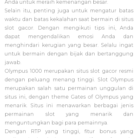
Anda untuk meraih kemenangan besar.
Selain itu, penting juga untuk mengatur batas
waktu dan batas kekalahan saat bermain di situs
slot gacor. Dengan mengikuti tips ini, Anda
dapat mengendalikan emosi Anda dan
menghindari kerugian yang besar. Selalu ingat
untuk bermain dengan bijak dan bertanggung
jawab.
Olympus 1000 merupakan situs slot gacor resmi
dengan peluang menang tinggi. Slot Olympus
merupakan salah satu permainan unggulan di
situs ini, dengan theme Gates of Olympus yang
menarik. Situs ini menawarkan berbagai jenis
permainan slot yang menarik dan
menguntungkan bagi para pemainnya.
Dengan RTP yang tinggi, fitur bonus yang