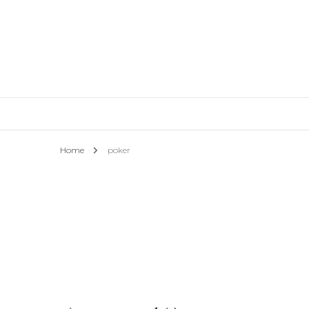
Home
poker