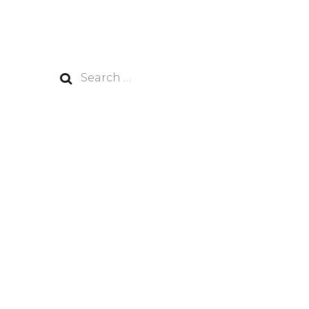
Search
for: