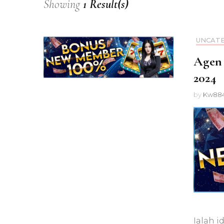
Showing
1 Result(s)
UNCAT
Agen 
2024
by
Kw88
Ialah 