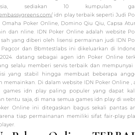
nesia, sediakan 10 kumpulan ga
//embassygreens.com/
idn play terbaik seperti Judi P
, Omaha Poker Online, Domino Qiu Qiu, Capsa Atur
ain dan nline. IDN Poker Online adalah website Po
 sah yang diberi oleh lisensi permainan judi IDN Po
 Pagcor dan Bbmtestlabs ini dikeluarkan di Indone
2024. datang sebagai agen idn Poker Online terk
ang selalu memberi servis terbaik dan mempunyai v
isi yang stabil hingga membuat beberapa angg
 memainkan. Di dalam website IDN Poker Online , 
e games idn play paling populer yang dapat kal
n tentu saja, di mana semua games idn play di webs
oker Online ini ditegaskan bagus sekali pantas a
arena tiap permainanan memiliki sifat fair-play pla
player.