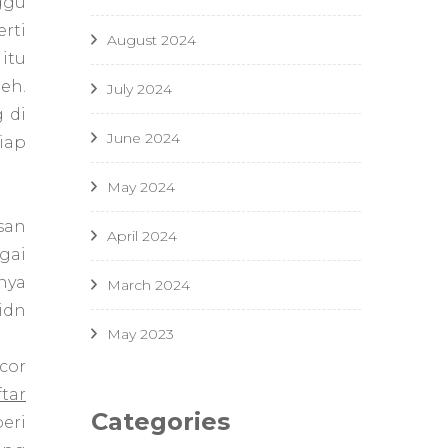
ggu
rti
August 2024
itu
eh.
July 2024
 di
June 2024
iap
May 2024
san
April 2024
gai
nya
March 2024
idn
May 2023
cor
ftar
Categories
eri