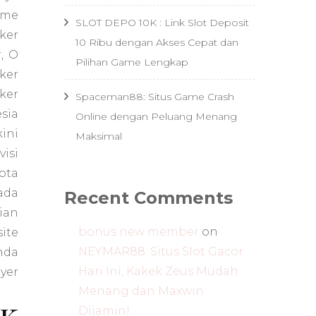
me
SLOT DEPO 10K : Link Slot Deposit
oker
10 Ribu dengan Akses Cepat dan
, O
Pilihan Game Lengkap
ker
ker
Spaceman88: Situs Game Crash
sia
Online dengan Peluang Menang
ini
Maksimal
isi
ota
ada
Recent Comments
ian
bonus new member
on
ite
NEYMAR88: Situs Slot Gacor
nda
Hari Ini, Kakek Zeus Mudah
yer
Menang dan Maxwin
Dijamin!