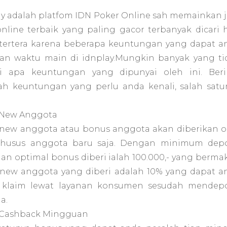
ay adalah platfom IDN Poker Online sah memainkan j
online terbaik yang paling gacor terbanyak dicari h
ni tertera karena beberapa keuntungan yang dapat a
an waktu main di idnplay.Mungkin banyak yang ti
i apa keuntungan yang dipunyai oleh ini. Beri
ah keuntungan yang perlu anda kenali, salah satu
 New Anggota
new anggota atau bonus anggota akan diberikan o
husus anggota baru saja. Dengan minimum depo
dan optimal bonus diberi ialah 100.000,- yang berma
new anggota yang diberi adalah 10% yang dapat a
 klaim lewat layanan konsumen sesudah mendepo
a.
 Cashback Mingguan