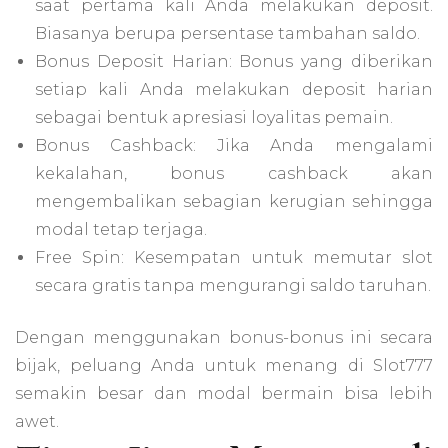
saat pertama kali Anda melakukan deposit.
Biasanya berupa persentase tambahan saldo.
Bonus Deposit Harian: Bonus yang diberikan
setiap kali Anda melakukan deposit harian
sebagai bentuk apresiasi loyalitas pemain.
Bonus Cashback: Jika Anda mengalami
kekalahan, bonus cashback akan
mengembalikan sebagian kerugian sehingga
modal tetap terjaga.
Free Spin: Kesempatan untuk memutar slot
secara gratis tanpa mengurangi saldo taruhan.
Dengan menggunakan bonus-bonus ini secara
bijak, peluang Anda untuk menang di Slot777
semakin besar dan modal bermain bisa lebih
awet.