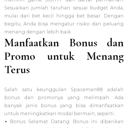
Sesuaikan jumlah taruhan sesuai budget Anda,
mulai dari bet kecil hingga bet besar. Dengan
begitu, Anda bisa mengatur risiko dan peluang
menang dengan lebih baik.
Manfaatkan Bonus dan
Promo untuk Menang
Terus
Salah satu keunggulan Spaceman88 adalah
bonus dan promonya yang melimpah. Ada
banyak jenis bonus yang bisa dimanfaatkan
untuk meningkatkan modal bermain, seperti:
Bonus Selamat Datang: Bonus ini diberikan