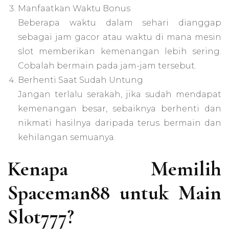
Manfaatkan Waktu Bonus
Beberapa waktu dalam sehari dianggap
sebagai jam gacor atau waktu di mana mesin
slot memberikan kemenangan lebih sering.
Cobalah bermain pada jam-jam tersebut.
Berhenti Saat Sudah Untung
Jangan terlalu serakah, jika sudah mendapat
kemenangan besar, sebaiknya berhenti dan
nikmati hasilnya daripada terus bermain dan
kehilangan semuanya.
Kenapa Memilih
Spaceman88 untuk Main
Slot777?