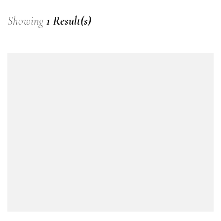
Showing
1 Result(s)