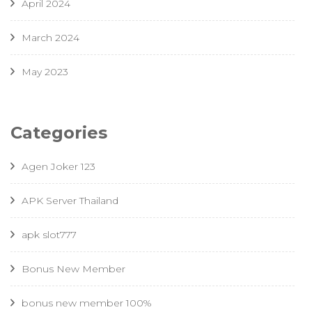
April 2024
March 2024
May 2023
Categories
Agen Joker 123
APK Server Thailand
apk slot777
Bonus New Member
bonus new member 100%