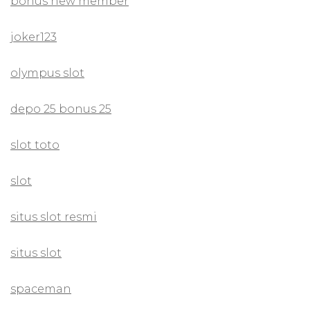
bonus new member
joker123
olympus slot
depo 25 bonus 25
slot toto
slot
situs slot resmi
situs slot
spaceman