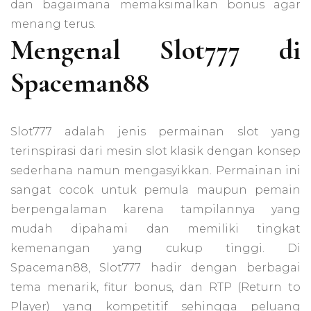
dan bagaimana memaksimalkan bonus agar
menang terus.
Mengenal Slot777 di
Spaceman88
Slot777 adalah jenis permainan slot yang
terinspirasi dari mesin slot klasik dengan konsep
sederhana namun mengasyikkan. Permainan ini
sangat cocok untuk pemula maupun pemain
berpengalaman karena tampilannya yang
mudah dipahami dan memiliki tingkat
kemenangan yang cukup tinggi. Di
Spaceman88, Slot777 hadir dengan berbagai
tema menarik, fitur bonus, dan RTP (Return to
Player) yang kompetitif sehingga peluang