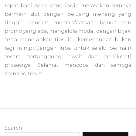
tepat bagi Anda yang ingin merasakan serunya
bermain slot dengan peluang menang yang
tinggi. Dengan memanfaatkan bonus dan
promo yang ada, mengelola modal dengan bijak,
serta menerapkan tips jitu, kemenangan bukan
lagi mimpi. Jangan lupa untuk selalu bermain
secara bertanggung jawab dan menikmati
prosesnya. Selamat mencoba dan semoga
menang terus!
Search