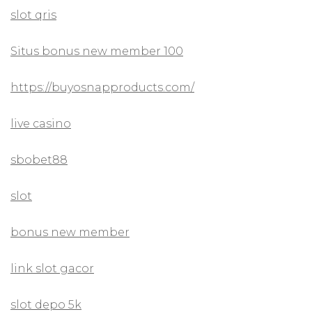
slot qris
Situs bonus new member 100
https://buyosnapproducts.com/
live casino
sbobet88
slot
bonus new member
link slot gacor
slot depo 5k