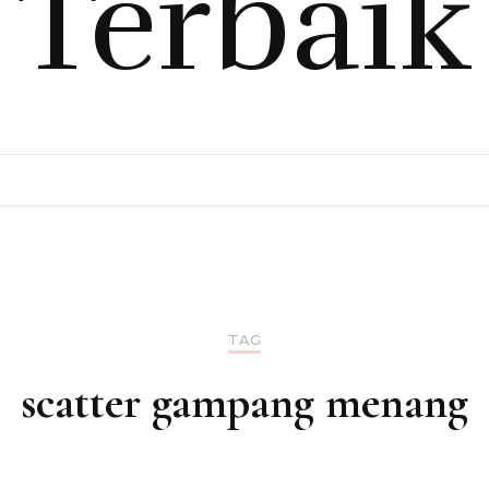
Terbaik
TAG
scatter gampang menang