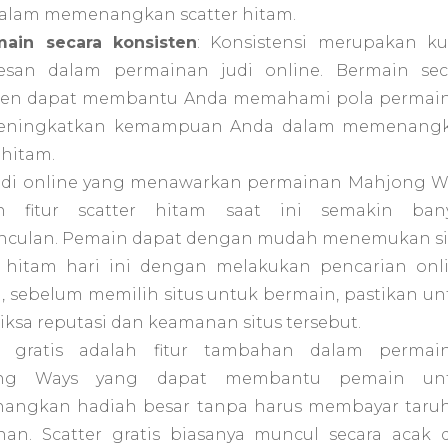
alam memenangkan scatter hitam.
main secara konsisten
: Konsistensi merupakan ku
esan dalam permainan judi online. Bermain sec
ten dapat membantu Anda memahami pola permai
eningkatkan kemampuan Anda dalam memenang
 hitam.
judi online yang menawarkan permainan Mahjong W
n fitur scatter hitam saat ini semakin ban
culan. Pemain dapat dengan mudah menemukan si
r hitam hari ini dengan melakukan pencarian onli
 sebelum memilih situs untuk bermain, pastikan un
ksa reputasi dan keamanan situs tersebut.
er gratis adalah fitur tambahan dalam permai
ng Ways yang dapat membantu pemain un
ngkan hadiah besar tanpa harus membayar taru
an. Scatter gratis biasanya muncul secara acak 