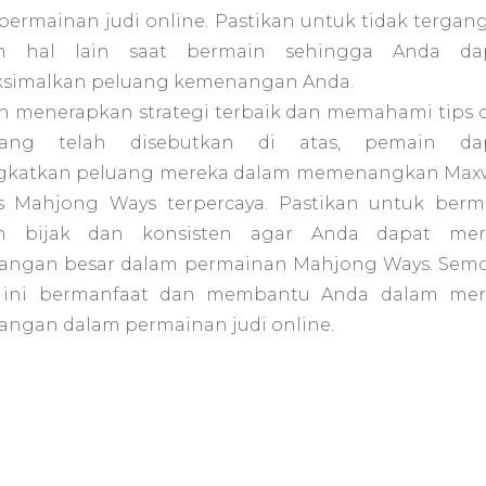
permainan judi online. Pastikan untuk tidak tergan
n hal lain saat bermain sehingga Anda da
simalkan peluang kemenangan Anda.
 menerapkan strategi terbaik dan memahami tips 
yang telah disebutkan di atas, pemain da
gkatkan peluang mereka dalam memenangkan Max
us Mahjong Ways terpercaya. Pastikan untuk berm
n bijak dan konsisten agar Anda dapat mer
ngan besar dalam permainan Mahjong Ways. Sem
l ini bermanfaat dan membantu Anda dalam mer
ngan dalam permainan judi online.