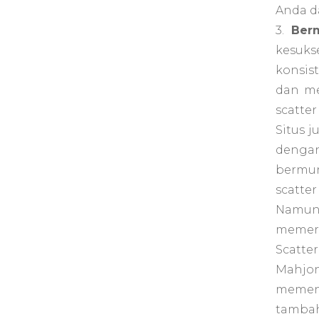
Anda d
3.
Ber
kesuks
konsis
dan m
scatter
Situs 
denga
bermun
scatte
Namun,
memeri
Scatt
Mahjo
memena
tambah