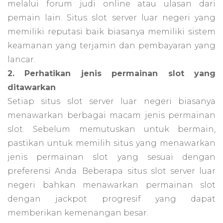
melalui forum judi online atau ulasan dari
pemain lain. Situs slot server luar negeri yang
memiliki reputasi baik biasanya memiliki sistem
keamanan yang terjamin dan pembayaran yang
lancar.
2. Perhatikan jenis permainan slot yang
ditawarkan
Setiap situs slot server luar negeri biasanya
menawarkan berbagai macam jenis permainan
slot. Sebelum memutuskan untuk bermain,
pastikan untuk memilih situs yang menawarkan
jenis permainan slot yang sesuai dengan
preferensi Anda. Beberapa situs slot server luar
negeri bahkan menawarkan permainan slot
dengan jackpot progresif yang dapat
memberikan kemenangan besar.