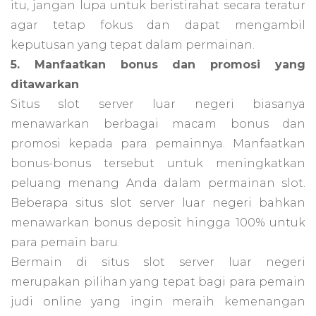
itu, jangan lupa untuk beristirahat secara teratur
agar tetap fokus dan dapat mengambil
keputusan yang tepat dalam permainan.
5. Manfaatkan bonus dan promosi yang
ditawarkan
Situs slot server luar negeri biasanya
menawarkan berbagai macam bonus dan
promosi kepada para pemainnya. Manfaatkan
bonus-bonus tersebut untuk meningkatkan
peluang menang Anda dalam permainan slot.
Beberapa situs slot server luar negeri bahkan
menawarkan bonus deposit hingga 100% untuk
para pemain baru.
Bermain di situs slot server luar negeri
merupakan pilihan yang tepat bagi para pemain
judi online yang ingin meraih kemenangan