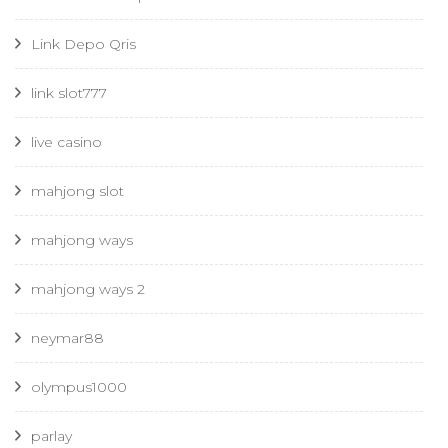
Link Depo Qris
link slot777
live casino
mahjong slot
mahjong ways
mahjong ways 2
neymar88
olympus1000
parlay