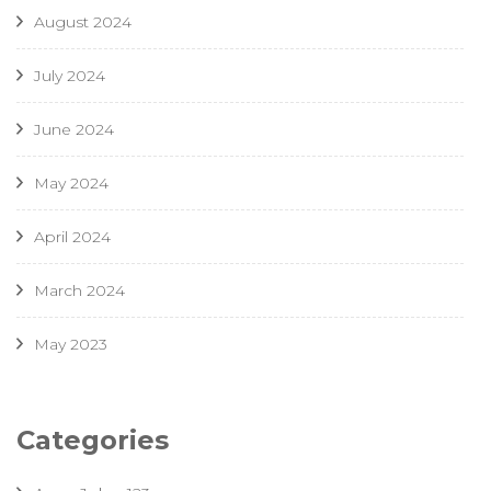
August 2024
July 2024
June 2024
May 2024
April 2024
March 2024
May 2023
Categories