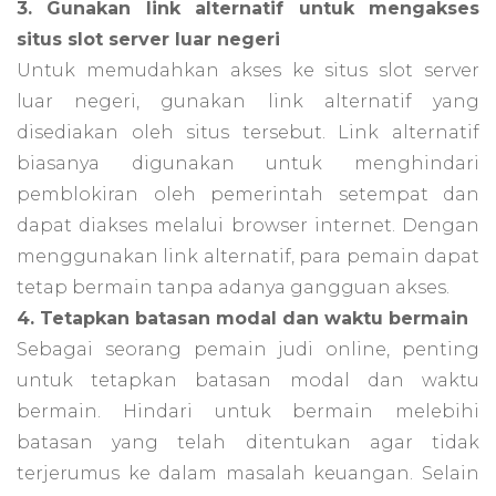
3. Gunakan link alternatif untuk mengakses
situs slot server luar negeri
Untuk memudahkan akses ke situs slot server
luar negeri, gunakan link alternatif yang
disediakan oleh situs tersebut. Link alternatif
biasanya digunakan untuk menghindari
pemblokiran oleh pemerintah setempat dan
dapat diakses melalui browser internet. Dengan
menggunakan link alternatif, para pemain dapat
tetap bermain tanpa adanya gangguan akses.
4. Tetapkan batasan modal dan waktu bermain
Sebagai seorang pemain judi online, penting
untuk tetapkan batasan modal dan waktu
bermain. Hindari untuk bermain melebihi
batasan yang telah ditentukan agar tidak
terjerumus ke dalam masalah keuangan. Selain