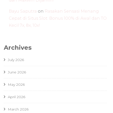
dan Maxwin Dijamin!
Bayu Saputra
on
Rasakan Sensasi Menang
Cepat di Situs Slot: Bonus 100% di Awal dan TO
Kecil 7x, 8x, 10x!
Archives
July 2026
June 2026
May 2026
April 2026
March 2026