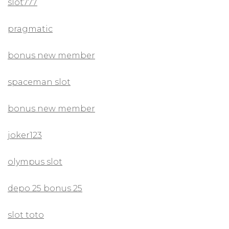
slot777
pragmatic
bonus new member
spaceman slot
bonus new member
joker123
olympus slot
depo 25 bonus 25
slot toto