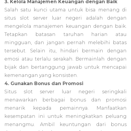
3. Kelola Manajemen Keuangan dengan Baik
Salah satu kunci utama untuk bisa menang di
situs slot server luar negeri adalah dengan
mengelola manajemen keuangan dengan baik.
Tetapkan batasan taruhan harian atau
mingguan, dan jangan pernah melebihi batas
tersebut. Selain itu, hindari bermain dengan
emosi atau terlalu serakah. Bermainlah dengan
bijak dan bertanggung jawab untuk mencapai
kemenangan yang konsisten.
4. Gunakan Bonus dan Promosi
Situs slot server luar negeri seringkali
menawarkan berbagai bonus dan promosi
menarik kepada pemainnya. Manfaatkan
kesempatan ini untuk meningkatkan peluang
menangmu. Ambil keuntungan dari bonus