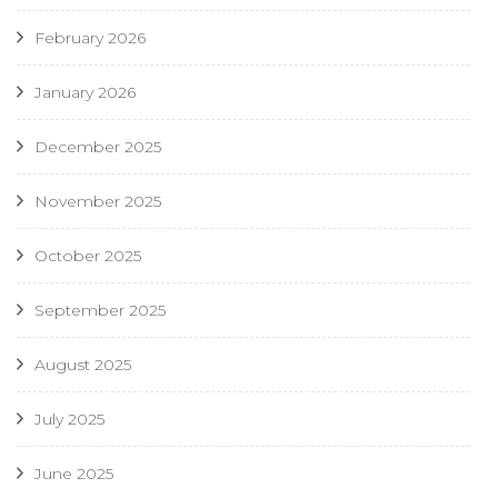
February 2026
January 2026
December 2025
November 2025
October 2025
September 2025
August 2025
July 2025
June 2025