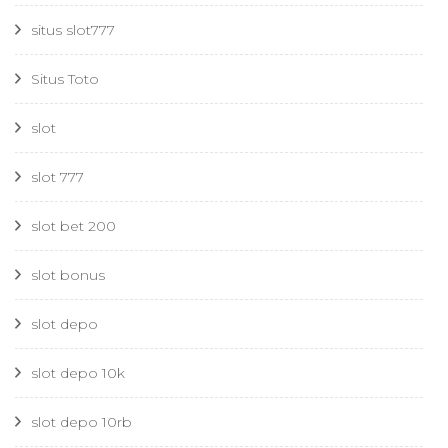
situs slot777
Situs Toto
slot
slot 777
slot bet 200
slot bonus
slot depo
slot depo 10k
slot depo 10rb