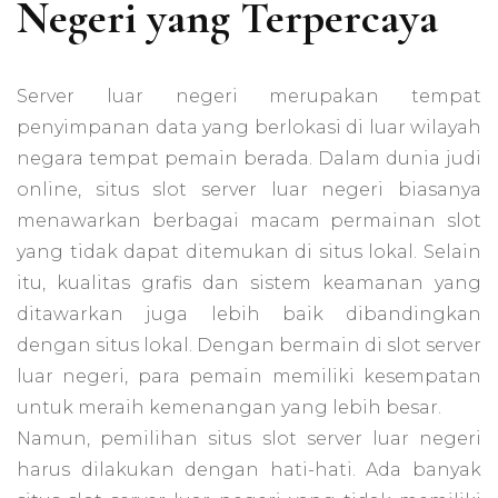
Negeri yang Terpercaya
Server luar negeri merupakan tempat
penyimpanan data yang berlokasi di luar wilayah
negara tempat pemain berada. Dalam dunia judi
online, situs slot server luar negeri biasanya
menawarkan berbagai macam permainan slot
yang tidak dapat ditemukan di situs lokal. Selain
itu, kualitas grafis dan sistem keamanan yang
ditawarkan juga lebih baik dibandingkan
dengan situs lokal. Dengan bermain di slot server
luar negeri, para pemain memiliki kesempatan
untuk meraih kemenangan yang lebih besar.
Namun, pemilihan situs slot server luar negeri
harus dilakukan dengan hati-hati. Ada banyak