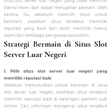
situs slot server luar negeri yang tidak memiliki
lisensi resmi dan dapat merugikan pemain. Oleh
karena itu, sebelum memilih situs untuk
bermain, pastikan situs tersebut memiliki
reputasi yang baik dan telah memiliki lisensi
resmi dari lembaga pengawas perjudian.
Strategi Bermain di Situs Slot
Server Luar Negeri
1. Pilih situs slot server luar negeri yang
memiliki reputasi baik
Sebelum memutuskan untuk bermain di situs
slot server luar negeri, pastikan situs tersebut
memiliki reputasi baik di kalangan pemain judi
online. Cari informasi mengenai situs tersebut