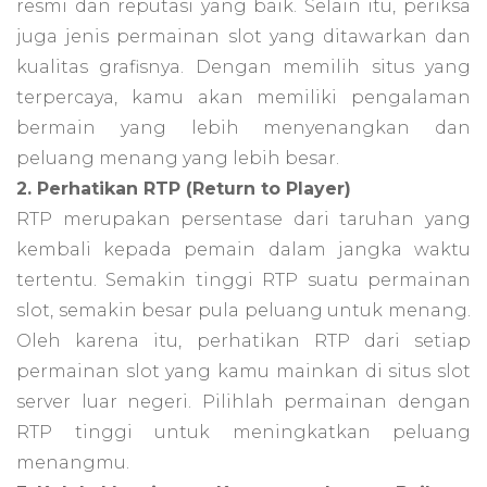
resmi dan reputasi yang baik. Selain itu, periksa
juga jenis permainan slot yang ditawarkan dan
kualitas grafisnya. Dengan memilih situs yang
terpercaya, kamu akan memiliki pengalaman
bermain yang lebih menyenangkan dan
peluang menang yang lebih besar.
2. Perhatikan RTP (Return to Player)
RTP merupakan persentase dari taruhan yang
kembali kepada pemain dalam jangka waktu
tertentu. Semakin tinggi RTP suatu permainan
slot, semakin besar pula peluang untuk menang.
Oleh karena itu, perhatikan RTP dari setiap
permainan slot yang kamu mainkan di situs slot
server luar negeri. Pilihlah permainan dengan
RTP tinggi untuk meningkatkan peluang
menangmu.