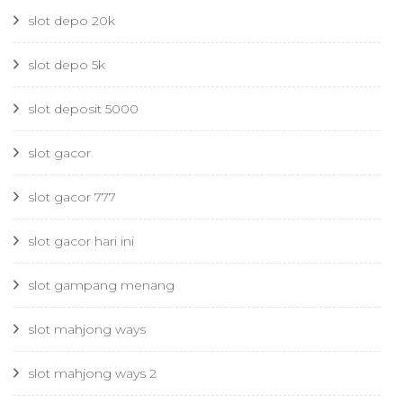
slot depo 20k
slot depo 5k
slot deposit 5000
slot gacor
slot gacor 777
slot gacor hari ini
slot gampang menang
slot mahjong ways
slot mahjong ways 2