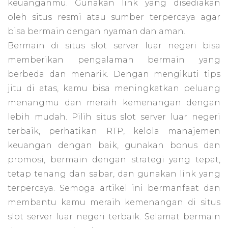
keuanganmu. Gunakan link yang disediakan
oleh situs resmi atau sumber terpercaya agar
bisa bermain dengan nyaman dan aman.
Bermain di situs slot server luar negeri bisa
memberikan pengalaman bermain yang
berbeda dan menarik. Dengan mengikuti tips
jitu di atas, kamu bisa meningkatkan peluang
menangmu dan meraih kemenangan dengan
lebih mudah. Pilih situs slot server luar negeri
terbaik, perhatikan RTP, kelola manajemen
keuangan dengan baik, gunakan bonus dan
promosi, bermain dengan strategi yang tepat,
tetap tenang dan sabar, dan gunakan link yang
terpercaya. Semoga artikel ini bermanfaat dan
membantu kamu meraih kemenangan di situs
slot server luar negeri terbaik. Selamat bermain