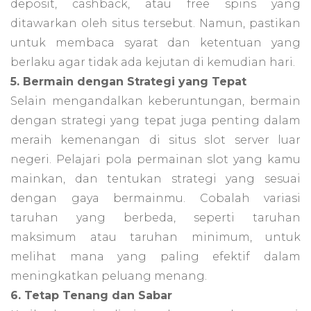
deposit, cashback, atau free spins yang
ditawarkan oleh situs tersebut. Namun, pastikan
untuk membaca syarat dan ketentuan yang
berlaku agar tidak ada kejutan di kemudian hari.
5. Bermain dengan Strategi yang Tepat
Selain mengandalkan keberuntungan, bermain
dengan strategi yang tepat juga penting dalam
meraih kemenangan di situs slot server luar
negeri. Pelajari pola permainan slot yang kamu
mainkan, dan tentukan strategi yang sesuai
dengan gaya bermainmu. Cobalah variasi
taruhan yang berbeda, seperti taruhan
maksimum atau taruhan minimum, untuk
melihat mana yang paling efektif dalam
meningkatkan peluang menang.
6. Tetap Tenang dan Sabar