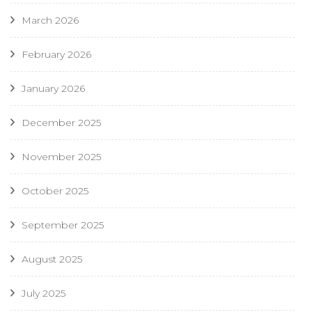
March 2026
February 2026
January 2026
December 2025
November 2025
October 2025
September 2025
August 2025
July 2025