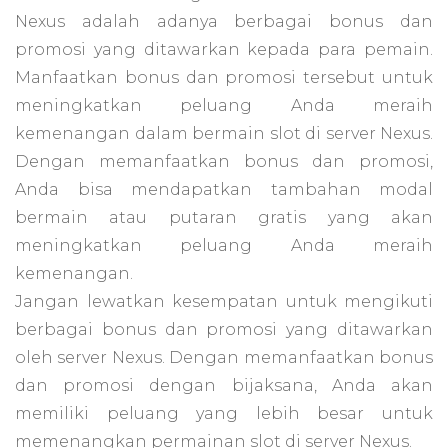
Nexus adalah adanya berbagai bonus dan
promosi yang ditawarkan kepada para pemain.
Manfaatkan bonus dan promosi tersebut untuk
meningkatkan peluang Anda meraih
kemenangan dalam bermain slot di server Nexus.
Dengan memanfaatkan bonus dan promosi,
Anda bisa mendapatkan tambahan modal
bermain atau putaran gratis yang akan
meningkatkan peluang Anda meraih
kemenangan.
Jangan lewatkan kesempatan untuk mengikuti
berbagai bonus dan promosi yang ditawarkan
oleh server Nexus. Dengan memanfaatkan bonus
dan promosi dengan bijaksana, Anda akan
memiliki peluang yang lebih besar untuk
memenangkan permainan slot di server Nexus.