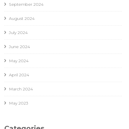
September 2024
August 2024
July 2024
June 2024
May 2024
April 2024
March 2024
May 2023
Categories