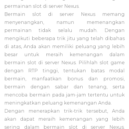
permainan slot di server Nexus.
Bermain slot di server Nexus memang
menyenangkan, namun memenangkan
permainan tidak selalu mudah. Dengan
mengikuti beberapa trik jitu yang telah dibahas
di atas, Anda akan memiliki peluang yang lebih
besar untuk meraih kemenangan dalam
bermain slot di server Nexus. Pilihlah slot game
dengan RTP tinggi, tentukan batas modal
bermain, manfaatkan bonus dan promosi,
bermain dengan sabar dan tenang, serta
mencoba bermain pada jam-jam tertentu untuk
meningkatkan peluang kemenangan Anda.
Dengan menerapkan trik-trik tersebut, Anda
akan dapat meraih kemenangan yang lebih
sering dalam bermain slot di server Nexus.