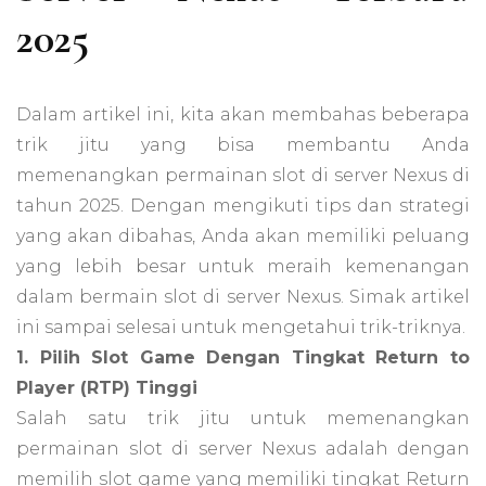
2025
Dalam artikel ini, kita akan membahas beberapa
trik jitu yang bisa membantu Anda
memenangkan permainan slot di server Nexus di
tahun 2025. Dengan mengikuti tips dan strategi
yang akan dibahas, Anda akan memiliki peluang
yang lebih besar untuk meraih kemenangan
dalam bermain slot di server Nexus. Simak artikel
ini sampai selesai untuk mengetahui trik-triknya.
1. Pilih Slot Game Dengan Tingkat Return to
Player (RTP) Tinggi
Salah satu trik jitu untuk memenangkan
permainan slot di server Nexus adalah dengan
memilih slot game yang memiliki tingkat Return