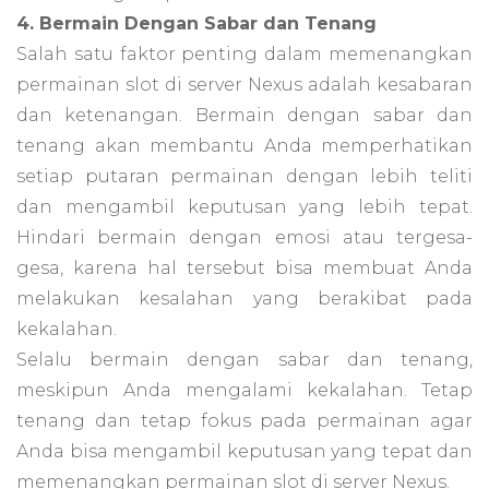
4. Bermain Dengan Sabar dan Tenang
Salah satu faktor penting dalam memenangkan
permainan slot di server Nexus adalah kesabaran
dan ketenangan. Bermain dengan sabar dan
tenang akan membantu Anda memperhatikan
setiap putaran permainan dengan lebih teliti
dan mengambil keputusan yang lebih tepat.
Hindari bermain dengan emosi atau tergesa-
gesa, karena hal tersebut bisa membuat Anda
melakukan kesalahan yang berakibat pada
kekalahan.
Selalu bermain dengan sabar dan tenang,
meskipun Anda mengalami kekalahan. Tetap
tenang dan tetap fokus pada permainan agar
Anda bisa mengambil keputusan yang tepat dan
memenangkan permainan slot di server Nexus.