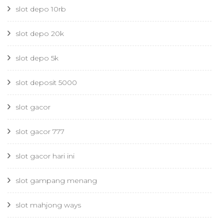
slot depo 10rb
slot depo 20k
slot depo 5k
slot deposit 5000
slot gacor
slot gacor 777
slot gacor hari ini
slot gampang menang
slot mahjong ways