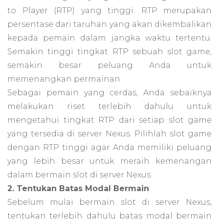
to Player (RTP) yang tinggi. RTP merupakan
persentase dari taruhan yang akan dikembalikan
kepada pemain dalam jangka waktu tertentu.
Semakin tinggi tingkat RTP sebuah slot game,
semakin besar peluang Anda untuk
memenangkan permainan.
Sebagai pemain yang cerdas, Anda sebaiknya
melakukan riset terlebih dahulu untuk
mengetahui tingkat RTP dari setiap slot game
yang tersedia di server Nexus. Pilihlah slot game
dengan RTP tinggi agar Anda memiliki peluang
yang lebih besar untuk meraih kemenangan
dalam bermain slot di server Nexus.
2. Tentukan Batas Modal Bermain
Sebelum mulai bermain slot di server Nexus,
tentukan terlebih dahulu batas modal bermain