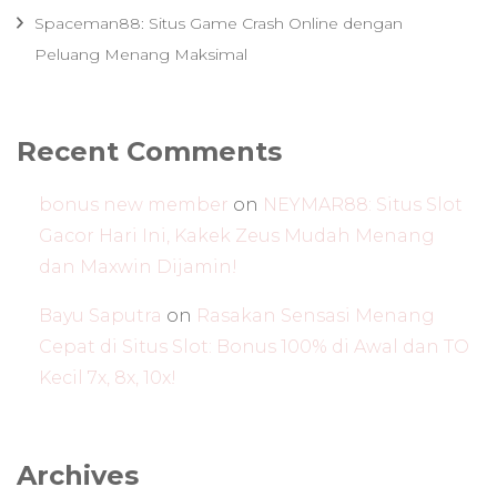
Spaceman88: Situs Game Crash Online dengan
Peluang Menang Maksimal
Recent Comments
bonus new member
on
NEYMAR88: Situs Slot
Gacor Hari Ini, Kakek Zeus Mudah Menang
dan Maxwin Dijamin!
Bayu Saputra
on
Rasakan Sensasi Menang
Cepat di Situs Slot: Bonus 100% di Awal dan TO
Kecil 7x, 8x, 10x!
Archives