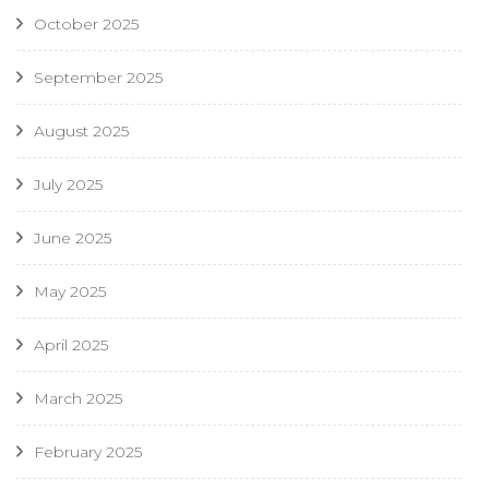
October 2025
September 2025
August 2025
July 2025
June 2025
May 2025
April 2025
March 2025
February 2025