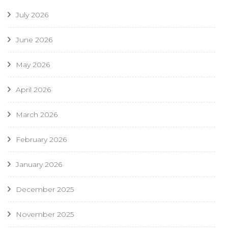
July 2026
June 2026
May 2026
April 2026
March 2026
February 2026
January 2026
December 2025
November 2025