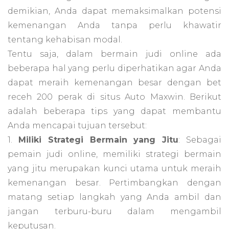
demikian, Anda dapat memaksimalkan potensi
kemenangan Anda tanpa perlu khawatir
tentang kehabisan modal.
Tentu saja, dalam bermain judi online ada
beberapa hal yang perlu diperhatikan agar Anda
dapat meraih kemenangan besar dengan bet
receh 200 perak di situs Auto Maxwin. Berikut
adalah beberapa tips yang dapat membantu
Anda mencapai tujuan tersebut:
1.
Miliki Strategi Bermain yang Jitu
: Sebagai
pemain judi online, memiliki strategi bermain
yang jitu merupakan kunci utama untuk meraih
kemenangan besar. Pertimbangkan dengan
matang setiap langkah yang Anda ambil dan
jangan terburu-buru dalam mengambil
keputusan.