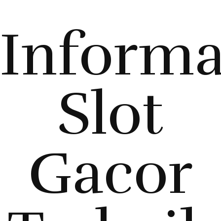
Informa
Slot
Gacor