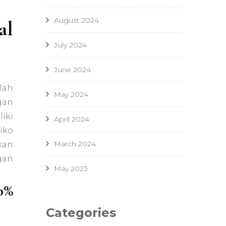
August 2024
al
July 2024
June 2024
lah
May 2024
gan
iki
April 2024
iko
March 2024
kan
gan
May 2023
0%
Categories