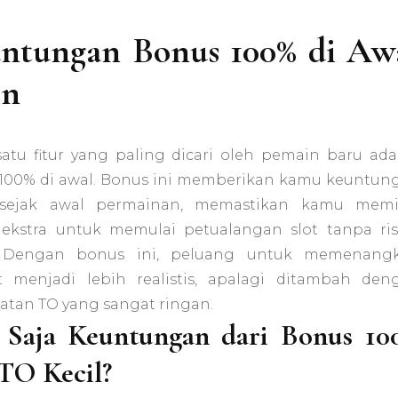
TO
Kecil
ntungan Bonus 100% di Aw
7x,
8x,
in
10x!
satu fitur yang paling dicari oleh pemain baru ada
100% di awal. Bonus ini memberikan kamu keuntun
 sejak awal permainan, memastikan kamu memil
ekstra untuk memulai petualangan slot tanpa ris
. Dengan bonus ini, peluang untuk memenang
t menjadi lebih realistis, apalagi ditambah den
ratan TO yang sangat ringan.
 Saja Keuntungan dari Bonus 10
TO Kecil?