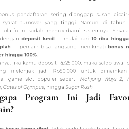
Syarat
Simpel
bonus pendaftaran sering dianggap susah dicair
 syarat turnover yang tinggi. Namun, di tahun i
 platform sudah memperbarui sistemnya. Sekara
 dengan
deposit kecil
— mulai dari
10 ribu hingga
upiah
— pemain bisa langsung menikmati
bonus 
r hingga 100%
.
nya, jika kamu deposit Rp25.000, maka saldo awal b
ung melonjak jadi Rp50.000 untuk dimainkan
ai game slot populer seperti
Mahjong Ways 2
,
W
o
,
Gates of Olympus
, hingga
Sugar Rush
.
gapa Program Ini Jadi Favor
ain?
s besar tanpa ribet.
Tidak perlu langkah berulang a