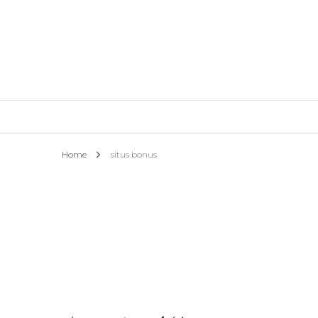
Home
situs bonus