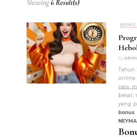
Showing
6 Result(s)
BONUS
Progr
Heboh
by
admin
Tahun 
online
new m
besar, 
yang p
bonus
NEYMA
Bonu