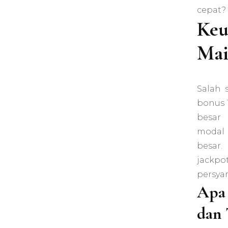
cepat?
Keu
Ma
Salah 
bonus 
besar
modal 
besar
jackpo
persya
Apa
dan 