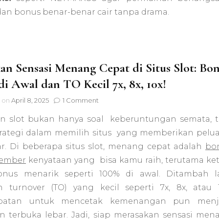
an bonus benar-benar cair tanpa drama.
an Sensasi Menang Cepat di Situs Slot: Bo
di Awal dan TO Kecil 7x, 8x, 10x!
on
on
April 8, 2025
1 Comment
Rasakan
n slot bukan hanya soal keberuntungan semata, t
Sensasi
Menang
trategi dalam memilih situs yang memberikan pelu
Cepat
ar. Di beberapa situs slot, menang cepat adalah
bo
di
Situs
ember
kenyataan yang bisa kamu raih, terutama ket
Slot:
nus menarik seperti 100% di awal. Ditambah la
Bonus
 turnover (TO) yang kecil seperti 7x, 8x, atau 1
100%
di
patan untuk mencetak kemenangan pun menj
Awal
n terbuka lebar. Jadi, siap merasakan sensasi men
dan