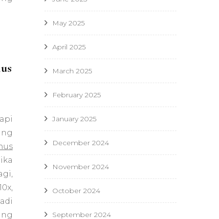
May 2025
April 2025
nus
March 2025
February 2025
January 2025
api
ang
December 2024
nus
ika
November 2024
gi,
0x,
October 2024
adi
September 2024
ang