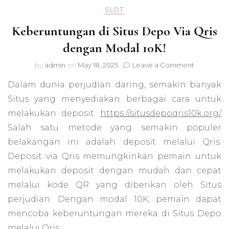
SLOT
Keberuntungan di Situs Depo Via Qris
dengan Modal 10K!
on
by
admin
on
May 18, 2025
Leave a Comment
Keberunt
Dalam dunia perjudian daring, semakin banyak
di
Situs
Situs yang menyediakan berbagai cara untuk
Depo
melakukan deposit.
https://situsdepoqris10k.org/
Via
Qris
Salah satu metode yang semakin populer
dengan
belakangan ini adalah deposit melalui Qris.
Modal
Deposit via Qris memungkinkan pemain untuk
10K!
melakukan deposit dengan mudah dan cepat
melalui kode QR yang diberikan oleh Situs
perjudian. Dengan modal 10K, pemain dapat
mencoba keberuntungan mereka di Situs Depo
melalui Qris.