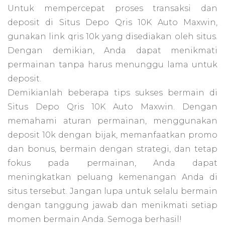
Untuk mempercepat proses transaksi dan
deposit di Situs Depo Qris 10K Auto Maxwin,
gunakan link qris 10k yang disediakan oleh situs.
Dengan demikian, Anda dapat menikmati
permainan tanpa harus menunggu lama untuk
deposit.
Demikianlah beberapa tips sukses bermain di
Situs Depo Qris 10K Auto Maxwin. Dengan
memahami aturan permainan, menggunakan
deposit 10k dengan bijak, memanfaatkan promo
dan bonus, bermain dengan strategi, dan tetap
fokus pada permainan, Anda dapat
meningkatkan peluang kemenangan Anda di
situs tersebut. Jangan lupa untuk selalu bermain
dengan tanggung jawab dan menikmati setiap
momen bermain Anda. Semoga berhasil!