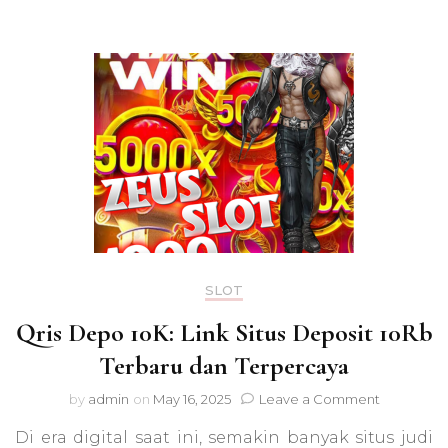
SLOT
Qris Depo 10K: Link Situs Deposit 10Rb
Terbaru dan Terpercaya
on
by
admin
on
May 16, 2025
Leave a Comment
Qris
Di era digital saat ini, semakin banyak situs judi
Depo