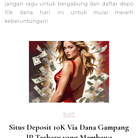
jangan ragu untuk bergabung dan daftar depo
10k dana hari ini untuk mulai meraih
keberuntungan!
SLOT
Situs Deposit 10K Via Dana Gampang
JP Terbaru yang Membawa