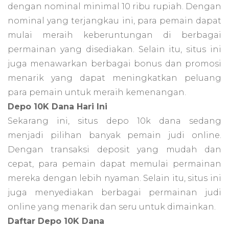
dengan nominal minimal 10 ribu rupiah. Dengan
nominal yang terjangkau ini, para pemain dapat
mulai meraih keberuntungan di berbagai
permainan yang disediakan. Selain itu, situs ini
juga menawarkan berbagai bonus dan promosi
menarik yang dapat meningkatkan peluang
para pemain untuk meraih kemenangan.
Depo 10K Dana Hari Ini
Sekarang ini, situs depo 10k dana sedang
menjadi pilihan banyak pemain judi online.
Dengan transaksi deposit yang mudah dan
cepat, para pemain dapat memulai permainan
mereka dengan lebih nyaman. Selain itu, situs ini
juga menyediakan berbagai permainan judi
online yang menarik dan seru untuk dimainkan.
Daftar Depo 10K Dana