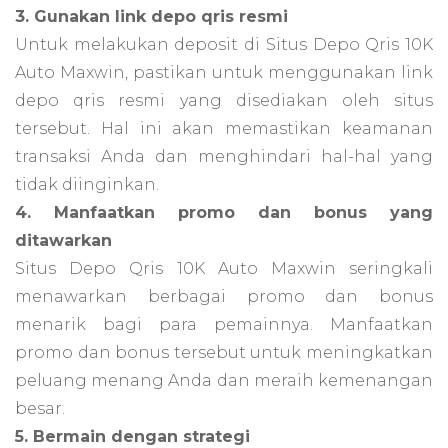
3. Gunakan link depo qris resmi
Untuk melakukan deposit di Situs Depo Qris 10K
Auto Maxwin, pastikan untuk menggunakan link
depo qris resmi yang disediakan oleh situs
tersebut. Hal ini akan memastikan keamanan
transaksi Anda dan menghindari hal-hal yang
tidak diinginkan.
4. Manfaatkan promo dan bonus yang
ditawarkan
Situs Depo Qris 10K Auto Maxwin seringkali
menawarkan berbagai promo dan bonus
menarik bagi para pemainnya. Manfaatkan
promo dan bonus tersebut untuk meningkatkan
peluang menang Anda dan meraih kemenangan
besar.
5. Bermain dengan strategi