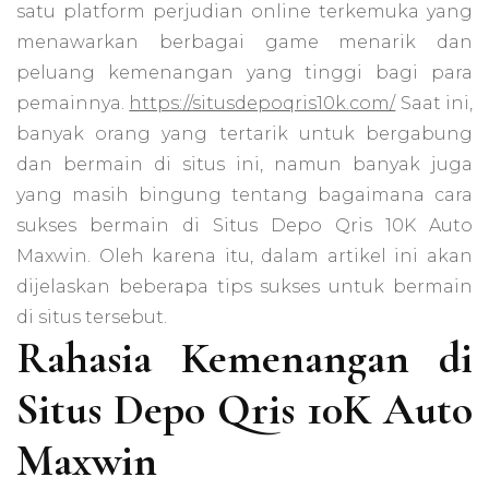
Bermain
satu platform perjudian online terkemuka yang
di
menawarkan berbagai game menarik dan
Situs
Depo
peluang kemenangan yang tinggi bagi para
Qris
pemainnya.
https://situsdepoqris10k.com/
Saat ini,
10K
banyak orang yang tertarik untuk bergabung
Auto
Maxwin
dan bermain di situs ini, namun banyak juga
yang masih bingung tentang bagaimana cara
sukses bermain di Situs Depo Qris 10K Auto
Maxwin. Oleh karena itu, dalam artikel ini akan
dijelaskan beberapa tips sukses untuk bermain
di situs tersebut.
Rahasia Kemenangan di
Situs Depo Qris 10K Auto
Maxwin