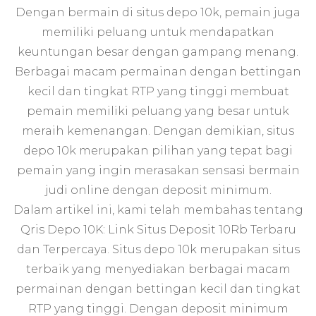
Dengan bermain di situs depo 10k, pemain juga
memiliki peluang untuk mendapatkan
keuntungan besar dengan gampang menang.
Berbagai macam permainan dengan bettingan
kecil dan tingkat RTP yang tinggi membuat
pemain memiliki peluang yang besar untuk
meraih kemenangan. Dengan demikian, situs
depo 10k merupakan pilihan yang tepat bagi
pemain yang ingin merasakan sensasi bermain
judi online dengan deposit minimum.
Dalam artikel ini, kami telah membahas tentang
Qris Depo 10K: Link Situs Deposit 10Rb Terbaru
dan Terpercaya. Situs depo 10k merupakan situs
terbaik yang menyediakan berbagai macam
permainan dengan bettingan kecil dan tingkat
RTP yang tinggi. Dengan deposit minimum