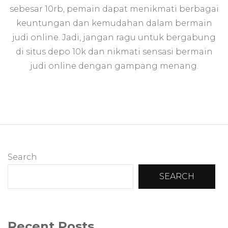
sebesar 10rb, pemain dapat menikmati berbagai
keuntungan dan kemudahan dalam bermain
judi online. Jadi, jangan ragu untuk bergabung
di situs depo 10k dan nikmati sensasi bermain
judi online dengan gampang menang.
Search
SEARCH
Recent Posts