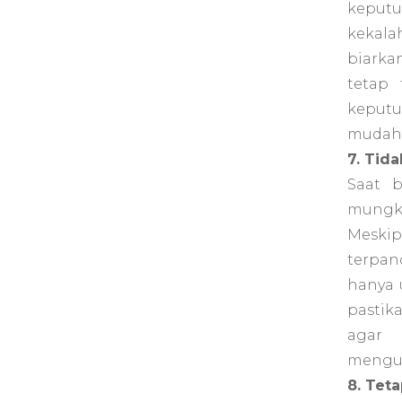
keput
kekal
biarka
tetap
keputu
mudah
7. Tid
Saat b
mungk
Meski
terpan
hanya 
pastik
agar 
mengu
8. Teta