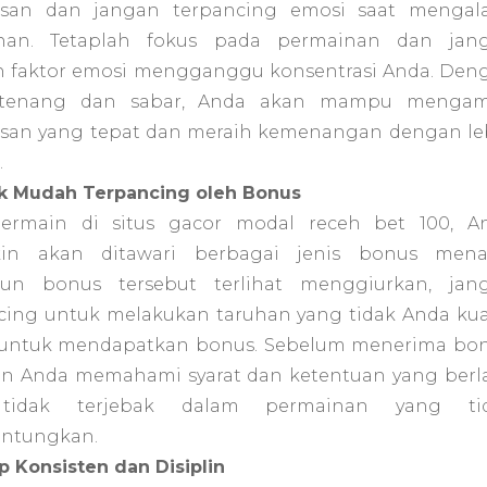
usan dan jangan terpancing emosi saat mengal
ahan. Tetaplah fokus pada permainan dan jan
n faktor emosi mengganggu konsentrasi Anda. Den
 tenang dan sabar, Anda akan mampu mengam
san yang tepat dan meraih kemenangan dengan le
.
ak Mudah Terpancing oleh Bonus
ermain di situs gacor modal receh bet 100, A
in akan ditawari berbagai jenis bonus menar
pun bonus tersebut terlihat menggiurkan, jan
cing untuk melakukan taruhan yang tidak Anda kua
untuk mendapatkan bonus. Sebelum menerima bon
an Anda memahami syarat dan ketentuan yang berl
tidak terjebak dalam permainan yang ti
ntungkan.
p Konsisten dan Disiplin