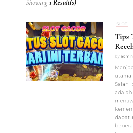
Showing
1 Result(s)
SLOT
Tips 
Receh
by
admin
Menjad
utama 
Salah 
adalah
menaw
kemen
dapat 
bebera