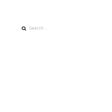
Search
for: