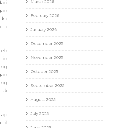
March 2026
ari
gan
February 2026
ika
oba
January 2026
December 2025
ceh
November 2025
ain
uang
October 2025
gan
ang
September 2025
tuk
August 2025
July 2025
tap
bil
June 2025