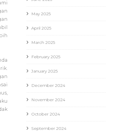
ami
gan
May 2025
gan
bil
April 2025
bih
March 2025
February 2025
nda
ik.
January 2025
gan
sai
December 2024
us,
November 2024
aku
dak
October 2024
September 2024