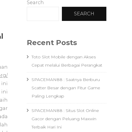
Search
SEARCH
l
Recent Posts
Toto Slot Mobile dengan Akses
Cepat melalui Berbagai Perangkat
uan
org/
SPACEMAN88 : Saatnya Berburu
ini
Scatter Besar dengan Fitur Game
ini
Paling Lengkap
aih
gar
SPACEMAN88 : Situs Slot Online
ada
Gacor dengan Peluang Maxwin
lah
Terbaik Hari Ini