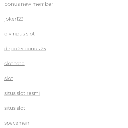
bonus new member
joker123
olympus slot
depo 25 bonus 25
slot toto
slot
situs slot resmi
situs slot
spaceman