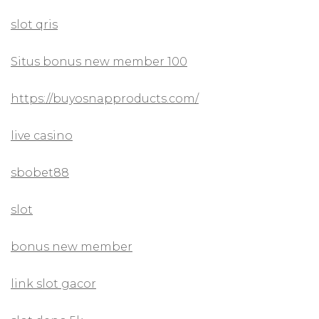
slot qris
Situs bonus new member 100
https://buyosnapproducts.com/
live casino
sbobet88
slot
bonus new member
link slot gacor