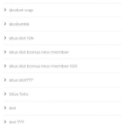
sbobet wap
sbobet88
situs slot 10k
situs slot bonus new member
situs slot bonus new member 100
situs slot777
Situs Toto
slot
slot 777