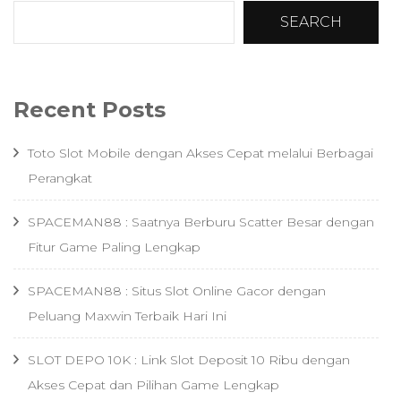
SEARCH
Recent Posts
Toto Slot Mobile dengan Akses Cepat melalui Berbagai
Perangkat
SPACEMAN88 : Saatnya Berburu Scatter Besar dengan
Fitur Game Paling Lengkap
SPACEMAN88 : Situs Slot Online Gacor dengan
Peluang Maxwin Terbaik Hari Ini
SLOT DEPO 10K : Link Slot Deposit 10 Ribu dengan
Akses Cepat dan Pilihan Game Lengkap