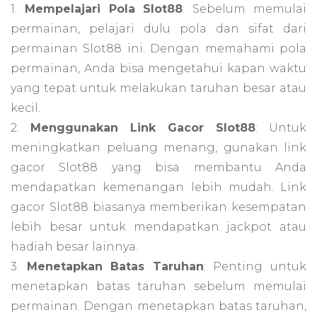
1.
Mempelajari Pola Slot88
: Sebelum memulai
permainan, pelajari dulu pola dan sifat dari
permainan Slot88 ini. Dengan memahami pola
permainan, Anda bisa mengetahui kapan waktu
yang tepat untuk melakukan taruhan besar atau
kecil.
2.
Menggunakan Link Gacor Slot88
: Untuk
meningkatkan peluang menang, gunakan link
gacor Slot88 yang bisa membantu Anda
mendapatkan kemenangan lebih mudah. Link
gacor Slot88 biasanya memberikan kesempatan
lebih besar untuk mendapatkan jackpot atau
hadiah besar lainnya.
3.
Menetapkan Batas Taruhan
: Penting untuk
menetapkan batas taruhan sebelum memulai
permainan. Dengan menetapkan batas taruhan,