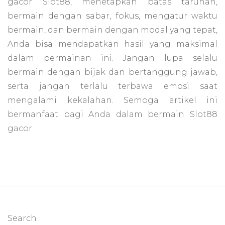
gacor Slot88, menetapkan batas taruhan,
bermain dengan sabar, fokus, mengatur waktu
bermain, dan bermain dengan modal yang tepat,
Anda bisa mendapatkan hasil yang maksimal
dalam permainan ini. Jangan lupa selalu
bermain dengan bijak dan bertanggung jawab,
serta jangan terlalu terbawa emosi saat
mengalami kekalahan. Semoga artikel ini
bermanfaat bagi Anda dalam bermain Slot88
gacor.
Search