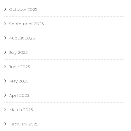
October 2025
September 2025
August 2025
July 2025
June 2025
May 2025
April 2025
March 2025
February 2025