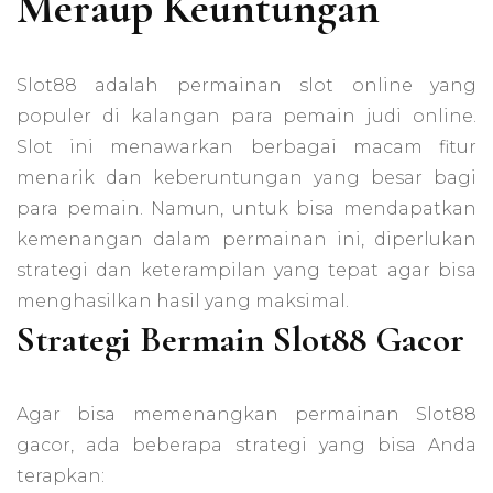
Meraup Keuntungan
Slot88 adalah permainan slot online yang
populer di kalangan para pemain judi online.
Slot ini menawarkan berbagai macam fitur
menarik dan keberuntungan yang besar bagi
para pemain. Namun, untuk bisa mendapatkan
kemenangan dalam permainan ini, diperlukan
strategi dan keterampilan yang tepat agar bisa
menghasilkan hasil yang maksimal.
Strategi Bermain Slot88 Gacor
Agar bisa memenangkan permainan Slot88
gacor, ada beberapa strategi yang bisa Anda
terapkan: