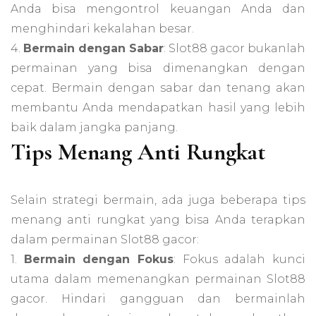
Anda bisa mengontrol keuangan Anda dan
menghindari kekalahan besar.
4.
Bermain dengan Sabar
: Slot88 gacor bukanlah
permainan yang bisa dimenangkan dengan
cepat. Bermain dengan sabar dan tenang akan
membantu Anda mendapatkan hasil yang lebih
baik dalam jangka panjang.
Tips Menang Anti Rungkat
Selain strategi bermain, ada juga beberapa tips
menang anti rungkat yang bisa Anda terapkan
dalam permainan Slot88 gacor:
1.
Bermain dengan Fokus
: Fokus adalah kunci
utama dalam memenangkan permainan Slot88
gacor. Hindari gangguan dan bermainlah