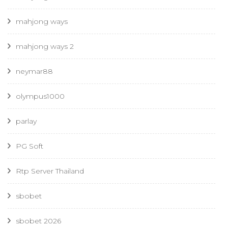
mahjong ways
mahjong ways 2
neymar88
olympus1000
parlay
PG Soft
Rtp Server Thailand
sbobet
sbobet 2026