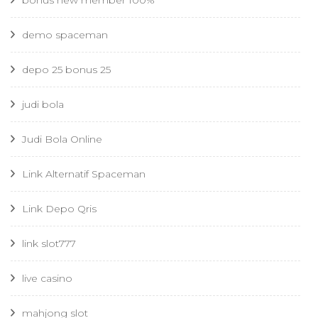
demo spaceman
depo 25 bonus 25
judi bola
Judi Bola Online
Link Alternatif Spaceman
Link Depo Qris
link slot777
live casino
mahjong slot