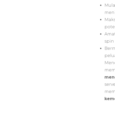
Mula
meni
Maks
pote
Amat
spin 
Berm
pelu
Mend
mem
men
serv
mem
keme