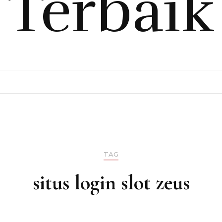
Terbaik
TAG
situs login slot zeus