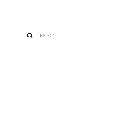
Search
for: