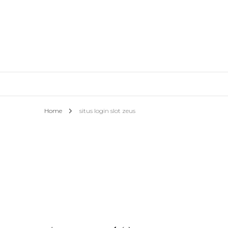
Home
situs login slot zeus