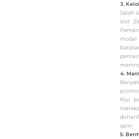
3. Kel
Salah 
slot 
Pemain
modal 
batasa
pemai
mening
4. Man
Banyak
promos
fitur 
mereka
dimanf
spin.
5. Ber