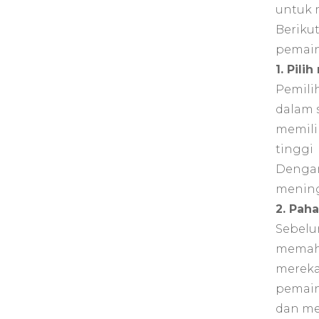
untuk m
Beriku
pemain
1. Pili
Pemili
dalam s
memili
tinggi
Denga
mening
2. Pah
Sebelu
memaha
mereka
pemain
dan me