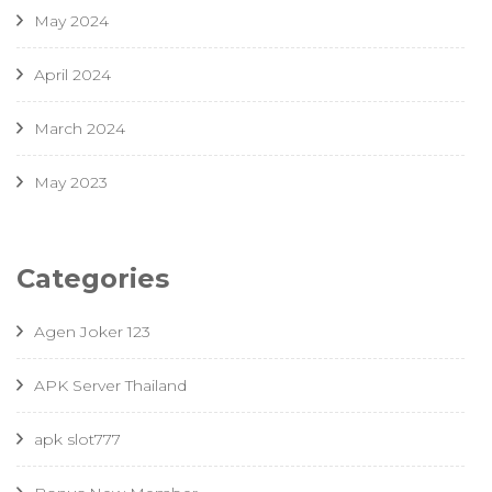
May 2024
April 2024
March 2024
May 2023
Categories
Agen Joker 123
APK Server Thailand
apk slot777