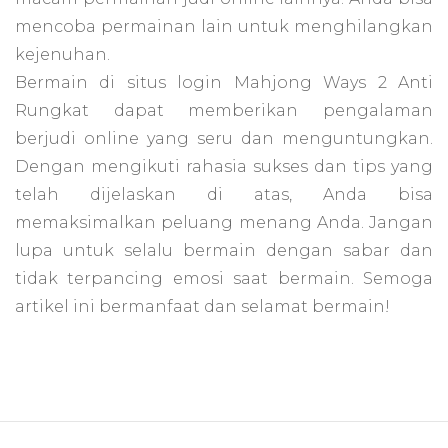
mencoba permainan lain untuk menghilangkan
kejenuhan.
Bermain di situs login Mahjong Ways 2 Anti
Rungkat dapat memberikan pengalaman
berjudi online yang seru dan menguntungkan.
Dengan mengikuti rahasia sukses dan tips yang
telah dijelaskan di atas, Anda bisa
memaksimalkan peluang menang Anda. Jangan
lupa untuk selalu bermain dengan sabar dan
tidak terpancing emosi saat bermain. Semoga
artikel ini bermanfaat dan selamat bermain!