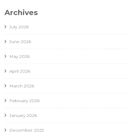
Archives
July 2026
June 2026
May 2026
April 2026
March 2026
February 2026
January 2026
December 2025