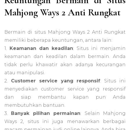
Keuntungan Bermain di Situs
Mahjong Ways 2 Anti Rungkat
Bermain di situs Mahjong Ways 2 Anti Rungkat
memiliki beberapa keuntungan, antara lain:
1.
Keamanan dan keadilan
: Situs ini menjamin
keamanan dan keadilan dalam bermain. Anda
tidak perlu khawatir akan adanya kecurangan
atau manipulasi.
2.
Customer service yang responsif
: Situs ini
menyediakan customer service yang responsif
dan siap membantu kapan pun Anda
membutuhkan bantuan.
3.
Banyak pilihan permainan
: Selain Mahjong
Ways 2, situs ini juga menawarkan berbagai
macam permainan judi online lainnya. Anda bisa