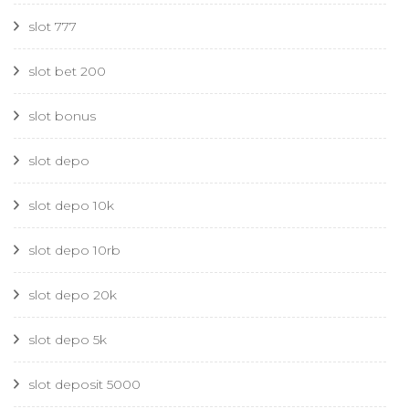
slot 777
slot bet 200
slot bonus
slot depo
slot depo 10k
slot depo 10rb
slot depo 20k
slot depo 5k
slot deposit 5000