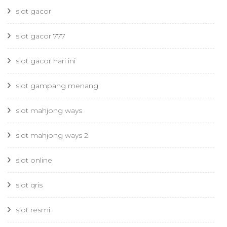
slot gacor
slot gacor 777
slot gacor hari ini
slot gampang menang
slot mahjong ways
slot mahjong ways 2
slot online
slot qris
slot resmi