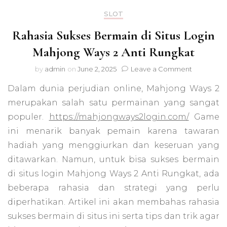
SLOT
Rahasia Sukses Bermain di Situs Login
Mahjong Ways 2 Anti Rungkat
on
by
admin
on
June 2, 2025
Leave a Comment
Rahasia
Dalam dunia perjudian online, Mahjong Ways 2
Sukses
Bermain
merupakan salah satu permainan yang sangat
di
populer.
https://mahjongways2login.com/
Game
Situs
Login
ini menarik banyak pemain karena tawaran
Mahjong
hadiah yang menggiurkan dan keseruan yang
Ways
ditawarkan. Namun, untuk bisa sukses bermain
2
Anti
di situs login Mahjong Ways 2 Anti Rungkat, ada
Rungkat
beberapa rahasia dan strategi yang perlu
diperhatikan. Artikel ini akan membahas rahasia
sukses bermain di situs ini serta tips dan trik agar