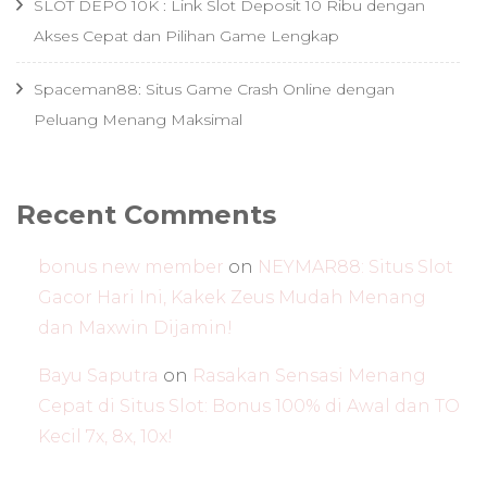
SLOT DEPO 10K : Link Slot Deposit 10 Ribu dengan
Akses Cepat dan Pilihan Game Lengkap
Spaceman88: Situs Game Crash Online dengan
Peluang Menang Maksimal
Recent Comments
bonus new member
on
NEYMAR88: Situs Slot
Gacor Hari Ini, Kakek Zeus Mudah Menang
dan Maxwin Dijamin!
Bayu Saputra
on
Rasakan Sensasi Menang
Cepat di Situs Slot: Bonus 100% di Awal dan TO
Kecil 7x, 8x, 10x!