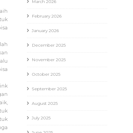
March 2026
aih
February 2026
tuk
isa
January 2026
lah
December 2025
kan
November 2025
alu
isa
October 2025
ink
September 2025
gan
ik,
August 2025
tuk
July 2025
tuk
oga
June 2025