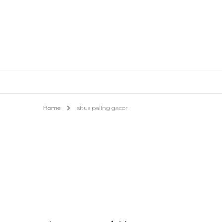
Home
situs paling gacor