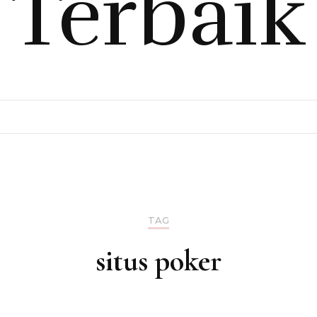
Terbaik
TAG
situs poker