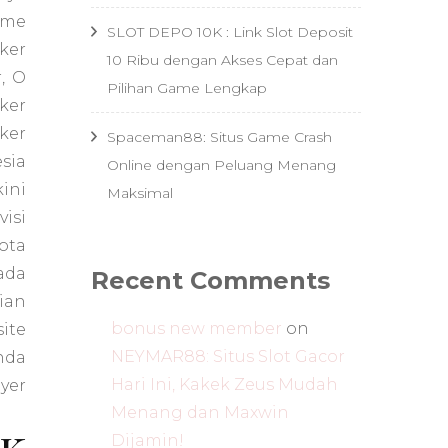
me
SLOT DEPO 10K : Link Slot Deposit
oker
10 Ribu dengan Akses Cepat dan
, O
Pilihan Game Lengkap
ker
ker
Spaceman88: Situs Game Crash
sia
Online dengan Peluang Menang
ini
Maksimal
isi
ota
ada
Recent Comments
ian
bonus new member
on
ite
NEYMAR88: Situs Slot Gacor
nda
Hari Ini, Kakek Zeus Mudah
yer
Menang dan Maxwin
Dijamin!