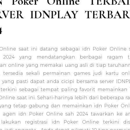
N Poker Online TERBA
RVER IDNPLAY TERBA
4
Online saat ini datang sebagai idn Poker Online 
ni 2024 yang mendatangkan berbagai ragam t
ian online yang memakai uang asli di tiap taruhann
 tersedia sekali permainan games judi kartu onl
k yang pasti dapat anda cicipi bersama server IDNP
 terkini sebagai tempat paling favorit memainkan 
nline saat ini. Sehari-harinya lebih dari beberapa r
yang tetap gabung dan memainkan idn Poker Onl
i agen idn Poker Online sah 2024 tawarkan ke a
lakukan registrasi idn Poker Online terkini disi