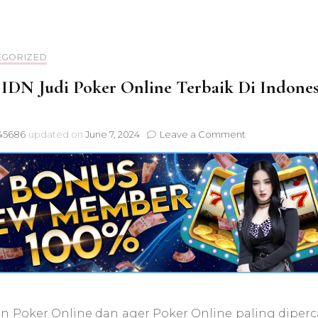
EGORIZED
IDN Judi Poker Online Terbaik Di Indones
on
45686
updated on
June 7, 2024
Leave a Comment
Agen
IDN
Judi
Poker
Online
Terbaik
Di
Indonesia
2024
idn Poker Online dan ager Poker Online paling diperc