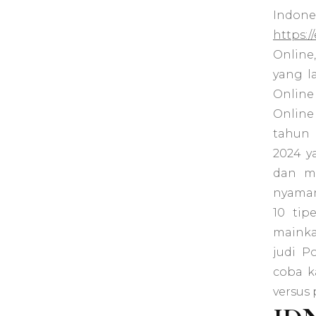
Indo
https:
Online
yang l
Online
Online
tahun 
2024 y
dan m
nyaman
10 tip
mainka
judi P
coba k
versus 