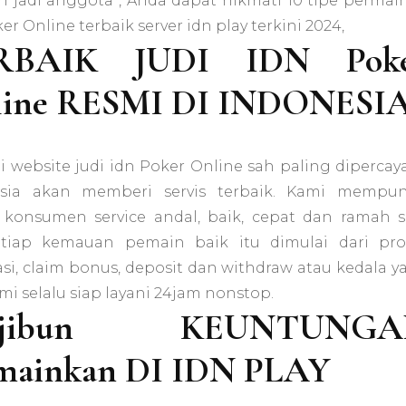
 jadi anggota , Anda dapat nikmati 10 tipe permai
er Online terbaik server idn play terkini 2024,
RBAIK JUDI IDN Pok
line RESMI DI INDONESI
i website judi idn Poker Online sah paling dipercaya
sia akan memberi servis terbaik. Kami mempun
e konsumen service andal, baik, cepat dan ramah s
 tiap kemauan pemain baik itu dimulai dari pro
asi, claim bonus, deposit dan withdraw atau kedala 
ami selalu siap layani 24jam nonstop.
rjibun KEUNTUNGA
ainkan DI IDN PLAY