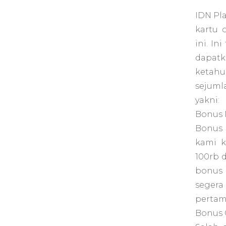
IDN Pl
kartu 
ini. I
dapatk
ketahu
sejuml
yakni:
Bonus
Bonus 
kami k
100rb 
bonus 
segera
pertam
Bonus