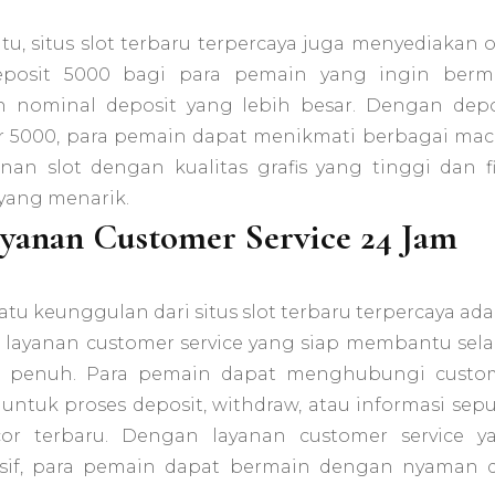
itu, situs slot terbaru terpercaya juga menyediakan 
eposit 5000 bagi para pemain yang ingin berm
 nominal deposit yang lebih besar. Dengan depo
r 5000, para pemain dapat menikmati berbagai ma
nan slot dengan kualitas grafis yang tinggi dan fi
yang menarik.
ayanan Customer Service 24 Jam
atu keunggulan dari situs slot terbaru terpercaya ad
 layanan customer service yang siap membantu sel
m penuh. Para pemain dapat menghubungi custo
 untuk proses deposit, withdraw, atau informasi sep
cor terbaru. Dengan layanan customer service y
sif, para pemain dapat bermain dengan nyaman 