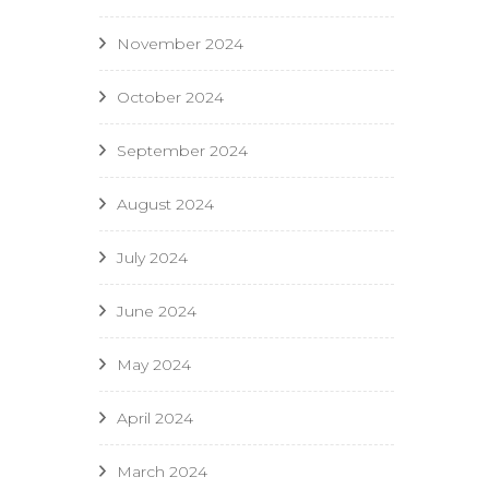
November 2024
October 2024
September 2024
August 2024
July 2024
June 2024
May 2024
April 2024
March 2024