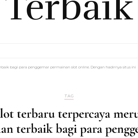
Terbaik
erbaik bagi para penggemar permainan slot online. Dengan hadirnya situs ini
TAG
slot terbaru terpercaya me
han terbaik bagi para peng