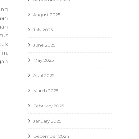
ang
August 2025
han
man
July 2025
tus
tuk
June 2025
im.
May 2025
gan
April 2025
March 2025
February 2025
January 2025
December 2024