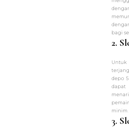
menggu
denga
memun
dengan
bagi s
2. S
Untuk
terjang
depo 5
dapat
menari
pemain
minim.
3. S