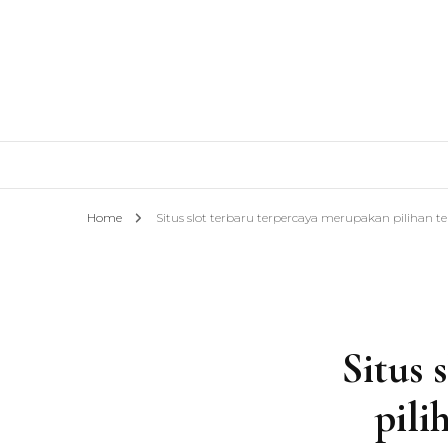
Home
Situs slot terbaru terpercaya merupakan pilihan t
Situs 
pili