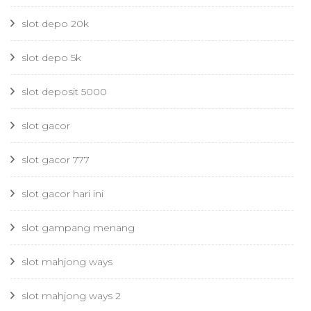
slot depo 20k
slot depo 5k
slot deposit 5000
slot gacor
slot gacor 777
slot gacor hari ini
slot gampang menang
slot mahjong ways
slot mahjong ways 2