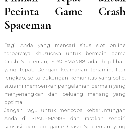
Pecinta Game Crash
Spaceman
Bagi Anda yang mencari situs slot online
terpercaya khususnya untuk bermain game
Crash Spaceman, SPACEMAN88 adalah pilihan
yang tepat. Dengan keamanan terjamin, fitur
lengkap, serta dukungan komunitas yang solid,
situs ini memberikan pengalaman bermain yang
menyenangkan dan peluang menang yang
optimal.
Jangan ragu untuk mencoba keberuntungan
Anda di SPACEMAN88 dan rasakan sendiri
sensasi bermain game Crash Spaceman yang