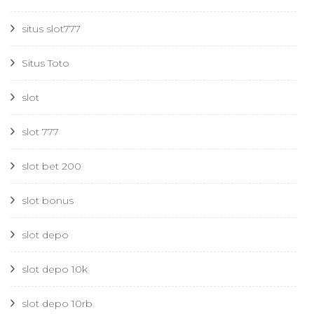
situs slot777
Situs Toto
slot
slot 777
slot bet 200
slot bonus
slot depo
slot depo 10k
slot depo 10rb