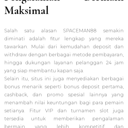
Maksimal
Salah satu alasan SPACEMAN88 semakin
diminati adalah fitur lengkap yang mereka
tawarkan. Mulai dari kemudahan deposit dan
withdraw dengan berbagai metode pembayaran,
hingga dukungan layanan pelanggan 24 jam
yang siap membantu kapan saja.
Selain itu, situs ini juga menyediakan berbagai
bonus menarik seperti bonus deposit pertama,
cashback, dan promo spesial lainnya yang
menambah nilai keuntungan bagi para pemain
setianya. Fitur VIP dan turnamen slot juga
tersedia untuk memberikan pengalaman
bermain yang lebih kompetitif dan