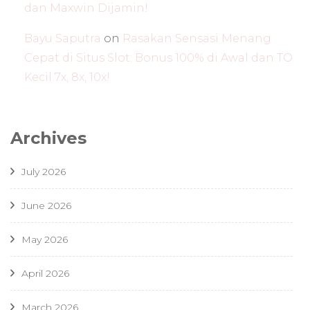
dan Maxwin Dijamin!
Bayu Saputra
on
Rasakan Sensasi Menang
Cepat di Situs Slot: Bonus 100% di Awal dan TO
Kecil 7x, 8x, 10x!
Archives
July 2026
June 2026
May 2026
April 2026
March 2026