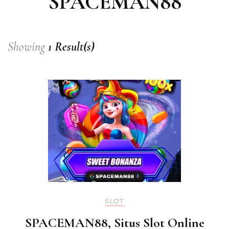
SPACEMAN88
Showing
1 Result(s)
SLOT
SPACEMAN88, Situs Slot Online