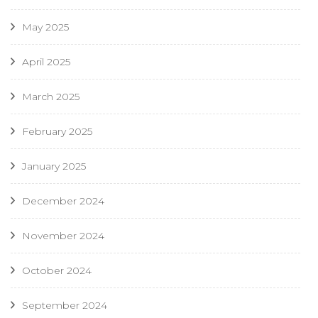
May 2025
April 2025
March 2025
February 2025
January 2025
December 2024
November 2024
October 2024
September 2024