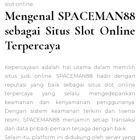
slot online.
Mengenal SPACEMAN88
sebagai Situs Slot Online
Terpercaya
Kepercayaan adalah hal utama dalam memilih
situs judi online. SPACEMAN88 hadir dengan
reputasi yang baik sebagai situs slot online
terpercaya yang selalu mengedepankan
keamanan dan kenyamanan penggunanya.
Dengan sistem keamanan terkini dan lisensi
resmi, SPACEMAN88 menjamin setiap transaksi
dan data pribadi pemain terjaga dengan baik.
Selain itu, platform ini didukung oleh server yang