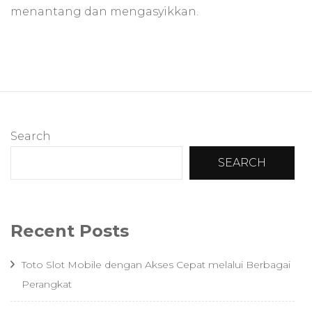
menantang dan mengasyikkan.
Search
SEARCH
Recent Posts
Toto Slot Mobile dengan Akses Cepat melalui Berbagai
Perangkat