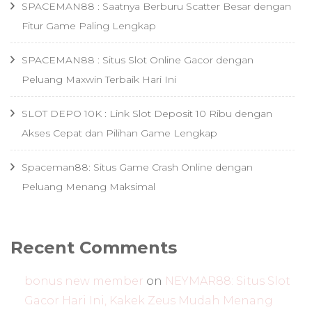
SPACEMAN88 : Saatnya Berburu Scatter Besar dengan
Fitur Game Paling Lengkap
SPACEMAN88 : Situs Slot Online Gacor dengan
Peluang Maxwin Terbaik Hari Ini
SLOT DEPO 10K : Link Slot Deposit 10 Ribu dengan
Akses Cepat dan Pilihan Game Lengkap
Spaceman88: Situs Game Crash Online dengan
Peluang Menang Maksimal
Recent Comments
bonus new member
on
NEYMAR88: Situs Slot
Gacor Hari Ini, Kakek Zeus Mudah Menang