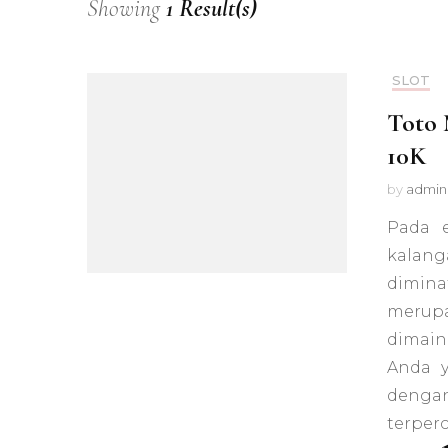
Showing
1 Result(s)
SLOT
Toto 
10K
by
admin
Pada e
kalang
dimin
merup
dimain
Anda y
denga
terper