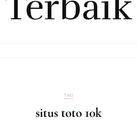
Terbaik
TAG
situs toto 10k