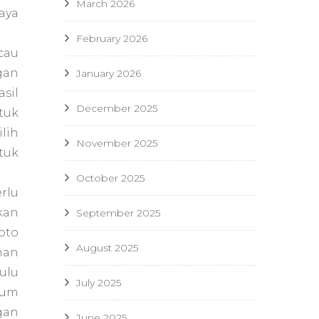
March 2026
aya
February 2026
cau
gan
January 2026
sil
December 2025
tuk
lih
November 2025
tuk
October 2025
rlu
kan
September 2025
oto
August 2025
han
ulu
July 2025
lum
gan
June 2025