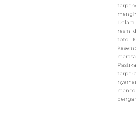
terpen
menghi
Dalam 
resmi 
toto 
kesem
merasa
Pasti
terper
nyaman
menco
dengan