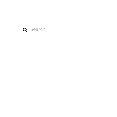
Search
for: