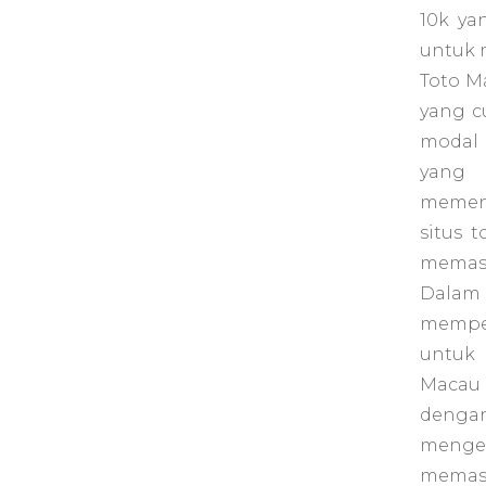
10k ya
untuk 
Toto M
yang c
modal 
yang 
memena
situs 
memast
Dalam
memper
untuk
Macau
dengan
menge
memas