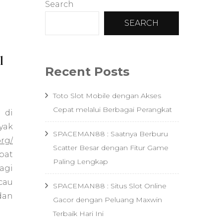
Search
SEARCH
l
Recent Posts
Toto Slot Mobile dengan Akses
Cepat melalui Berbagai Perangkat
 di
yak
SPACEMAN88 : Saatnya Berburu
org/
Scatter Besar dengan Fitur Game
pat
Paling Lengkap
agi
cau
SPACEMAN88 : Situs Slot Online
dan
Gacor dengan Peluang Maxwin
Terbaik Hari Ini