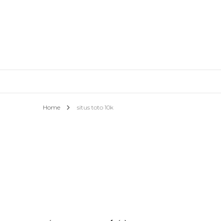
Home
situs toto 10k