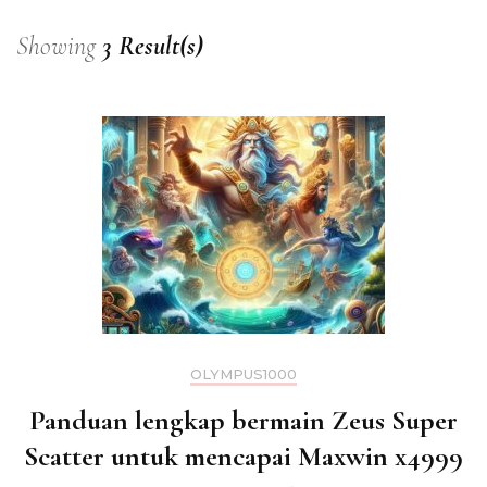
Showing
3 Result(s)
OLYMPUS1000
Panduan lengkap bermain Zeus Super
Scatter untuk mencapai Maxwin x4999