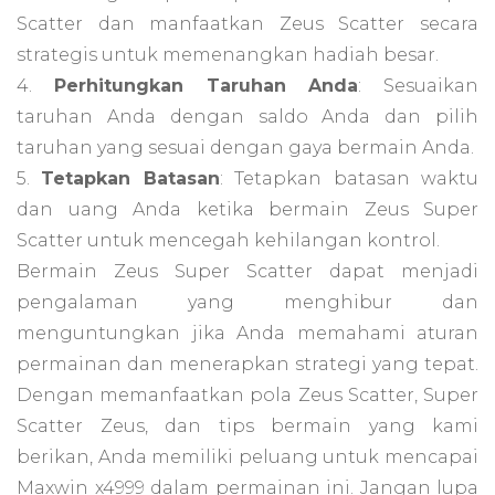
Scatter dan manfaatkan Zeus Scatter secara
strategis untuk memenangkan hadiah besar.
4.
Perhitungkan Taruhan Anda
: Sesuaikan
taruhan Anda dengan saldo Anda dan pilih
taruhan yang sesuai dengan gaya bermain Anda.
5.
Tetapkan Batasan
: Tetapkan batasan waktu
dan uang Anda ketika bermain Zeus Super
Scatter untuk mencegah kehilangan kontrol.
Bermain Zeus Super Scatter dapat menjadi
pengalaman yang menghibur dan
menguntungkan jika Anda memahami aturan
permainan dan menerapkan strategi yang tepat.
Dengan memanfaatkan pola Zeus Scatter, Super
Scatter Zeus, dan tips bermain yang kami
berikan, Anda memiliki peluang untuk mencapai
Maxwin x4999 dalam permainan ini. Jangan lupa