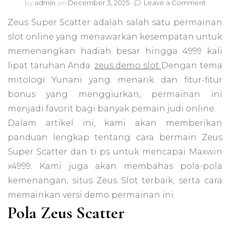
on
by
admin
on
December 3, 2025
Leave a Comment
Pandu
Zeus Super Scatter adalah salah satu permainan
lengka
bermai
slot online yang menawarkan kesempatan untuk
Zeus
memenangkan hadiah besar hingga 4999 kali
Super
Scatte
lipat taruhan Anda.
zeus demo slot
Dengan tema
untuk
mitologi Yunani yang menarik dan fitur-fitur
menca
bonus yang menggiurkan, permainan ini
Maxwi
x4999
menjadi favorit bagi banyak pemain judi online.
Dalam artikel ini, kami akan memberikan
panduan lengkap tentang cara bermain Zeus
Super Scatter dan ti ps untuk mencapai Maxwin
x4999. Kami juga akan membahas pola-pola
kemenangan, situs Zeus Slot terbaik, serta cara
memainkan versi demo permainan ini.
Pola Zeus Scatter