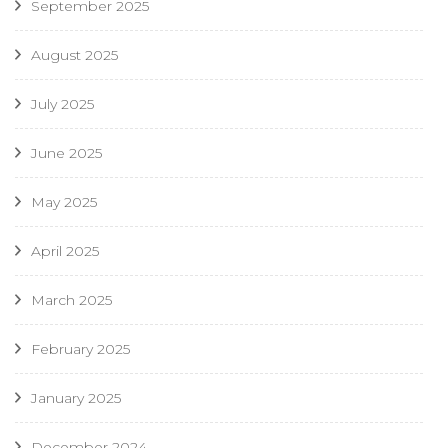
September 2025
August 2025
July 2025
June 2025
May 2025
April 2025
March 2025
February 2025
January 2025
December 2024