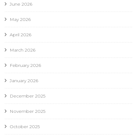
June 2026
May 2026
April 2026
March 2026
February 2026
January 2026
December 2025
November 2025
October 2025