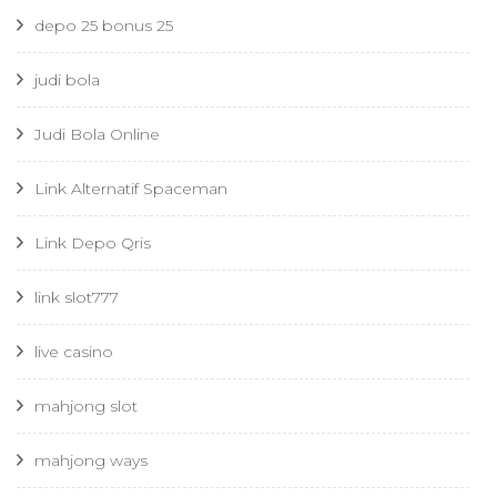
depo 25 bonus 25
judi bola
Judi Bola Online
Link Alternatif Spaceman
Link Depo Qris
link slot777
live casino
mahjong slot
mahjong ways